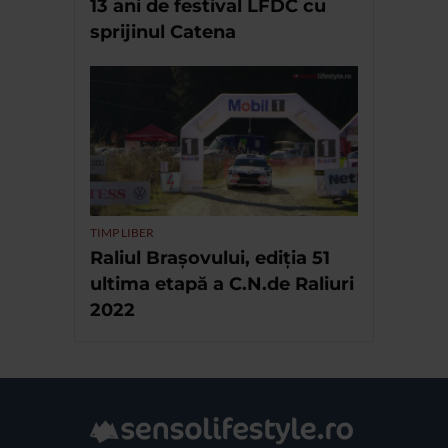
13 ani de festival LFDC cu
sprijinul Catena
TIMP LIBER
Raliul Brașovului, ediția 51
ultima etapă a C.N.de Raliuri
2022