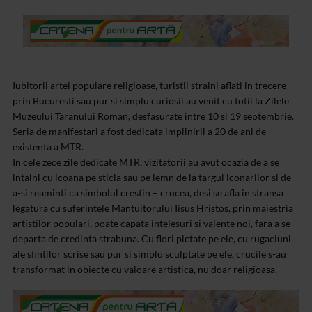
Iubitorii artei populare religioase, turistii straini aflati in trecere
prin Bucuresti sau pur si simplu curiosii au venit cu totii la Zilele
Muzeului Taranului Roman, desfasurate intre 10 si 19 septembrie.
Seria de manifestari a fost dedicata implinirii a 20 de ani de
existenta a MTR.
In cele zece zile dedicate MTR, vizitatorii au avut ocazia de a se
intalni cu icoana pe sticla sau pe lemn de la targul iconarilor si de
a-si reaminti ca simbolul crestin – crucea, desi se afla in stransa
legatura cu suferintele Mantuitorului Iisus Hristos, prin maiestria
artistilor populari, poate capata intelesuri si valente noi, fara a se
departa de credinta strabuna. Cu flori pictate pe ele, cu rugaciuni
ale sfintilor scrise sau pur si simplu sculptate pe ele, crucile s-au
transformat in obiecte cu valoare artistica, nu doar religioasa.