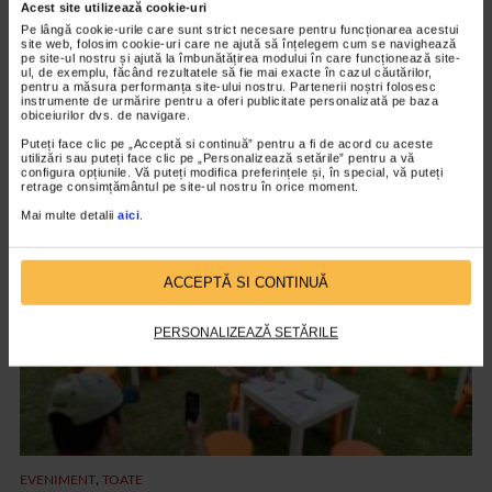
Acest site utilizează cookie-uri
Pe lângă cookie-urile care sunt strict necesare pentru funcționarea acestui
site web, folosim cookie-uri care ne ajută să înțelegem cum se navighează
pe site-ul nostru și ajută la îmbunătățirea modului în care funcționează site-
ul, de exemplu, făcând rezultatele să fie mai exacte în cazul căutărilor,
EVENIMENT
pentru a măsura performanța site-ului nostru. Partenerii noștri folosesc
instrumente de urmărire pentru a oferi publicitate personalizată pe baza
Octavian Ursulescu, invitatul de onoare al
obiceiurilor dvs. de navigare.
Galei ”Seniori de Colecție”, ediția X
Puteți face clic pe „Acceptă si continuă” pentru a fi de acord cu aceste
utilizări sau puteți face clic pe „Personalizează setările” pentru a vă
2.191 vizualizari
configura opțiunile. Vă puteți modifica preferințele și, în special, vă puteți
retrage consimțământul pe site-ul nostru în orice moment.
Mai multe detalii
aici
.
VIDEO
ACCEPTĂ SI CONTINUĂ
PERSONALIZEAZĂ SETĂRILE
,
EVENIMENT
TOATE