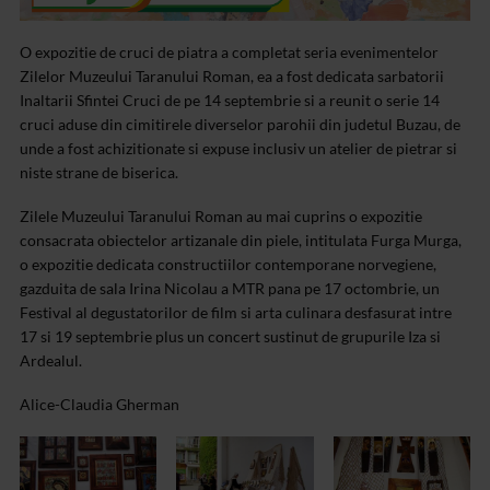
O expozitie de cruci de piatra a completat seria evenimentelor
Zilelor Muzeului Taranului Roman, ea a fost dedicata sarbatorii
Inaltarii Sfintei Cruci de pe 14 septembrie si a reunit o serie 14
cruci aduse din cimitirele diverselor parohii din judetul Buzau, de
unde a fost achizitionate si expuse inclusiv un atelier de pietrar si
niste strane de biserica.
Zilele Muzeului Taranului Roman au mai cuprins o expozitie
consacrata obiectelor artizanale din piele, intitulata Furga Murga,
o expozitie dedicata constructiilor contemporane norvegiene,
gazduita de sala Irina Nicolau a MTR pana pe 17 octombrie, un
Festival al degustatorilor de film si arta culinara desfasurat intre
17 si 19 septembrie plus un concert sustinut de grupurile Iza si
Ardealul.
Alice-Claudia Gherman