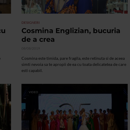
DESIGNERI
cu
Cosmina Englizian, bucuria
de a crea
08/08/2019
e
Cosmina este timida, pare fragila, este retinuta si de aceea
simti nevoia sa te apropii de ea cu toata delicatetea de care
esti capabil.
VIDEO