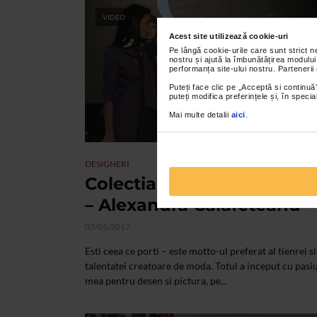
VIDEO
Acest site utilizează cookie-uri
Pe lângă cookie-urile care sunt strict 
nostru și ajută la îmbunătățirea modului
performanța site-ului nostru. Partenerii
Puteți face clic pe „Acceptă si continuă”
puteți modifica preferințele și, în spec
Mai multe detalii
aici
.
DESIGNERI
Colectia primavara vara 2
– Alexandra Calafeteanu
07/05/2017
Esti ceea ce porti – este motto-ul preferat al tienrei si
talentatei creatoare de moda. Totul a inceput cu pasi
mea pentru desen si pictura, pe...