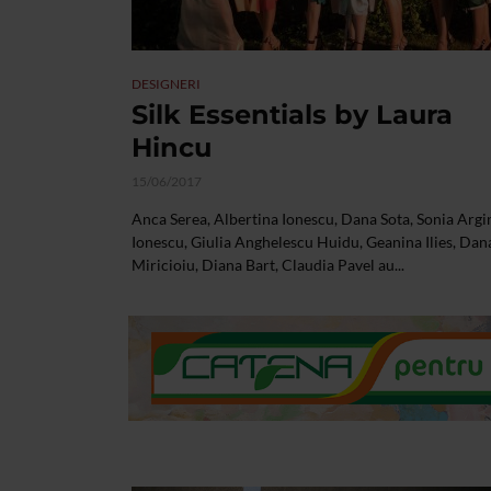
DESIGNERI
Silk Essentials by Laura
Hincu
15/06/2017
Anca Serea, Albertina Ionescu, Dana Sota, Sonia Argi
Ionescu, Giulia Anghelescu Huidu, Geanina Ilies, Dan
Miricioiu, Diana Bart, Claudia Pavel au...