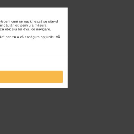
nțelegem cum se navighează pe site-ul
ul căutărilor, pentru a măsura
za obiceiurilor dvs. de navigare.
ile” pentru a vă configura opțiunile. Vă