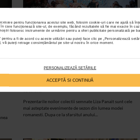
VIDEO
necesare pentru funcționarea acestui site web, folosim cookie-uri care ne ajută să î
 în care funcționează site-ul, de exemplu, făcând rezultatele să fie mai exacte în caz
 noștri folosesc instrumente de urmărire pentru a oferi publicitate personalizată pe ba
 pentru a fi de acord cu aceste utilizări sau puteți face clic pe „Personalizează setăr
ial, vă puteți retrage consimțământul pe site-ul nostru în orice moment.
PERSONALIZEAZĂ SETĂRILE
DESIGNERI
017
Tribute by Liza Panait
ACCEPTĂ SI CONTINUĂ
03/05/2017
Prezentarile noilor colectii semnate Liza Panait sunt cele
mai asteptate evenimente de sezon din lumea modei
romanesti. Dupa ce la sfarsitul anului...
unea