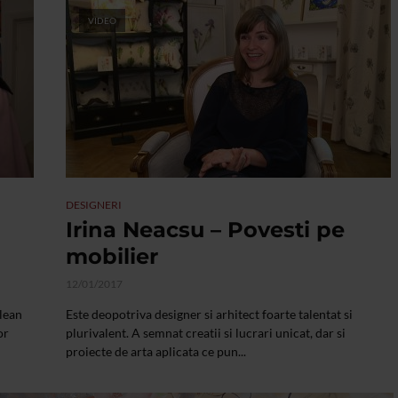
VIDEO
DESIGNERI
Irina Neacsu – Povesti pe
mobilier
12/01/2017
lean
Este deopotriva designer si arhitect foarte talentat si
or
plurivalent. A semnat creatii si lucrari unicat, dar si
proiecte de arta aplicata ce pun...