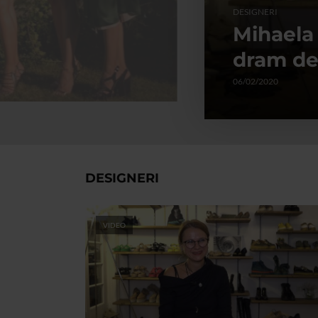
DESIGNERI
Mihaela 
dram de
06/02/2020
DESIGNERI
VIDEO