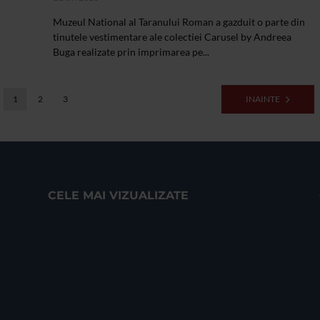
Muzeul National al Taranului Roman a gazduit o parte din
tinutele vestimentare ale colectiei Carusel by Andreea
Buga realizate prin imprimarea pe...
1
2
3
INAINTE
CELE MAI VIZUALIZATE