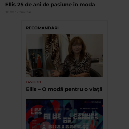
Ellis 25 de ani de pasiune in moda
18.337 vizualizari
RECOMANDĂRI
FASHION
Ellis – O modă pentru o viață