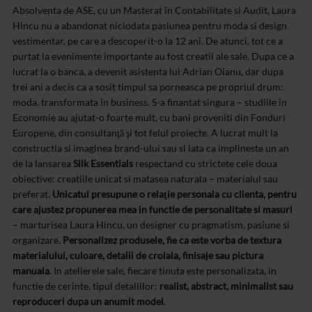
Absolventa de ASE, cu un Masterat în Contabilitate si Audit, Laura
Hincu nu a abandonat niciodata pasiunea pentru moda si design
vestimentar, pe care a descoperit-o la 12 ani. De atunci, tot ce a
purtat la evenimente importante au fost creatii ale sale. Dupa ce a
lucrat la o banca, a devenit asistenta lui Adrian Oianu, dar dupa
trei ani a decis ca a sosit timpul sa porneasca pe propriul drum:
moda, transformata in business. S-a finantat singura – studiile in
Economie au ajutat-o foarte mult, cu bani proveniti din Fonduri
Europene, din consultanţă şi tot felul proiecte. A lucrat mult la
constructia si imaginea brand-ului sau si iata ca implineste un an
de la lansarea
Silk Essentials
respectand cu strictete cele doua
obiective: creatiile unicat si matasea naturala – materialul sau
preferat.
Unicatul presupune o relaţie personala cu clienta, pentru
care ajustez propunerea mea in functie de personalitate si masuri
– marturisea Laura Hincu, un designer cu pragmatism, pasiune si
organizare.
Personalizez produsele, fie ca este vorba de textura
materialului, culoare, detalii de croiala, finisaje sau pictura
manuala
. In atelierele sale, fiecare tinuta este personalizata, in
functie de cerinte, tipul detaliilor:
realist, abstract, minimalist sau
reproduceri dupa un anumit model
.