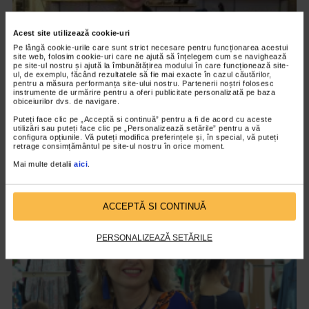
Acest site utilizează cookie-uri
Pe lângă cookie-urile care sunt strict necesare pentru funcționarea acestui
site web, folosim cookie-uri care ne ajută să înțelegem cum se navighează
pe site-ul nostru și ajută la îmbunătățirea modului în care funcționează site-
ul, de exemplu, făcând rezultatele să fie mai exacte în cazul căutărilor,
pentru a măsura performanța site-ului nostru. Partenerii noștri folosesc
instrumente de urmărire pentru a oferi publicitate personalizată pe baza
obiceiurilor dvs. de navigare.
Puteți face clic pe „Acceptă si continuă” pentru a fi de acord cu aceste
DESIGNERI
utilizări sau puteți face clic pe „Personalizează setările” pentru a vă
configura opțiunile. Vă puteți modifica preferințele și, în special, vă puteți
Mihaela Glavan – pantofi cu un dram de
retrage consimțământul pe site-ul nostru în orice moment.
nebunie
Mai multe detalii
aici
.
8.557 vizualizari
ACCEPTĂ SI CONTINUĂ
VIDEO
PERSONALIZEAZĂ SETĂRILE