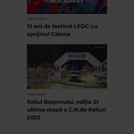
EVENIMENT
13 ani de festival LFDC cu
sprijinul Catena
TIMP LIBER
Raliul Brașovului, ediția 51
ultima etapă a C.N.de Raliuri
2022