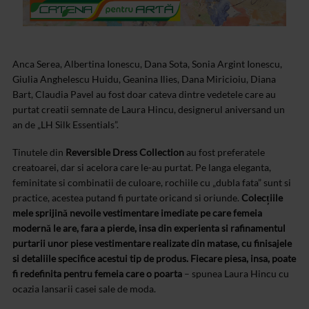
Anca Serea, Albertina Ionescu, Dana Sota, Sonia Argint Ionescu,
Giulia Anghelescu Huidu, Geanina Ilies, Dana Miricioiu, Diana
Bart, Claudia Pavel au fost doar cateva dintre vedetele care au
purtat creatii semnate de Laura Hincu, designerul aniversand un
an de „LH Silk Essentials”.
Tinutele din
Reversible Dress Collection
au fost preferatele
creatoarei, dar si acelora care le-au purtat. Pe langa eleganta,
feminitate si combinatii de culoare, rochiile cu „dubla fata” sunt si
practice, acestea putand fi purtate oricand si oriunde.
Colecțiile
mele sprijină nevoile vestimentare imediate pe care femeia
modernă le are, fara a pierde, insa din experienta si rafinamentul
purtarii unor piese vestimentare realizate din matase, cu finisajele
si detaliile specifice acestui tip de produs. Fiecare piesa, insa, poate
fi redefinita pentru femeia care o poarta
– spunea Laura Hincu cu
ocazia lansarii casei sale de moda.