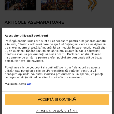
ARTICOLE ASEMANATOARE
VIDEO
Acest site utilizează cookie-uri
Pe lângă cookie-urile care sunt strict necesare pentru funcționarea acestui
site web, folosim cookie-uri care ne ajută să înțelegem cum se navighează
pe site-ul nostru și ajută la îmbunătățirea modului în care funcționează site-
ul, de exemplu, făcând rezultatele să fie mai exacte în cazul căutărilor,
pentru a măsura performanța site-ului nostru. Partenerii noștri folosesc
instrumente de urmărire pentru a oferi publicitate personalizată pe baza
obiceiurilor dvs. de navigare.
Puteți face clic pe „Acceptă si continuă” pentru a fi de acord cu aceste
utilizări sau puteți face clic pe „Personalizează setările” pentru a vă
configura opțiunile. Vă puteți modifica preferințele și, în special, vă puteți
retrage consimțământul pe site-ul nostru în orice moment.
Mai multe detalii
aici
.
DESIGNERI
Mihaela Glavan – pantofi cu un dram de
ACCEPTĂ SI CONTINUĂ
nebunie
PERSONALIZEAZĂ SETĂRILE
8.562 vizualizari