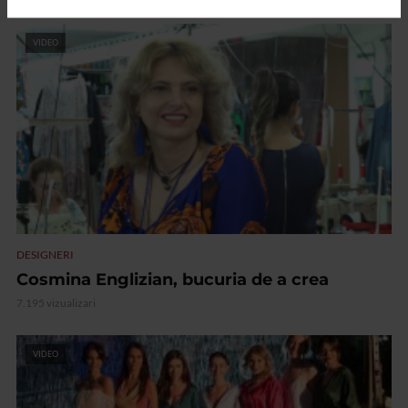
VIDEO
DESIGNERI
Cosmina Englizian, bucuria de a crea
7.195 vizualizari
VIDEO