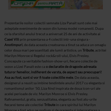
Prezentarile noilor colectii semnate Liza Panait sunt cele mai
asteptate evenimente de sezon din lumea modei romanesti. Dupa
ce la sfarsitul anului trecut a aniversat 25 de ani de activitate ai
Casei Vili
prin prezentarea a 4 colectii intr-una singura -
Anotimpuri
, de data aceasta creatoarea a tinut sa aduca un omagiu
celor doua mari persoanlitati ale lumii artistice, un
Tribute
, actritei
Marilyn Monroe si Regelui rock&roll-ului, Elvis Presley.
Concepute ca veritabile fashion-show-uri, fiecare colectie de
sezon a Lizei Panait este ca
o declaratie de dragoste adresata
tuturor femeilor, indiferent de varsta, de aspect sau preocupari!
Asa au fost, sunt si vor fi toate colectiile mele
. De data aceasta,
designerul a reusit sa imbine tendintele anului 2017 cu eleganta si
romantismul anilor ’50, Liza fiind inspirata de doua icon-uri ale
acelei perioade de vis: Marilyn Monroe si Elvis Presley.
Rafinamentul, gratia, senzualitatea, eleganta au fost atu-urile
fiecarei teme ale colectiei
Tribute
in care spiritul lui Marilyn
Monroe a fost adus pe podium si de prezenta si interpretarea a