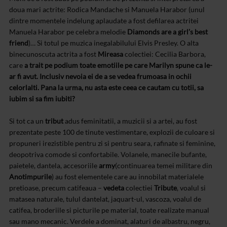
doua mari actrite: Rodica Mandache si Manuela Harabor (unul
dintre momentele indelung aplaudate a fost defilarea actritei
Manuela Harabor pe celebra melodie
Diamonds are a girl’s best
friend
)… Si totul pe muzica inegalabilului Elvis Presley. O alta
binecunoscuta actrita a fost
Mireasa
colectiei: Cecilia Barbora,
care
a trait pe podium toate emotiile pe care Marilyn spune ca le-
ar fi avut. Inclusiv nevoia ei de a se vedea frumoasa in ochii
celorlalti. Pana la urma, nu asta este ceea ce cautam cu totii, sa
iubim si sa fim iubiti?
Si tot ca un
tribut
adus feminitatii, a muzicii si a artei, au fost
prezentate peste 100 de tinute vestimentare, explozii de culoare si
propuneri irezistible pentru zi si pentru seara, rafinate si feminine,
deopotriva comode si confortabile. Volanele, manecile bufante,
paietele, dantela, accesoriile
army
(continuarea temei militare din
Anotimpurile
) au fost elementele care au innobilat materialele
pretioase, precum catifeaua –
vedeta
colectiei
Tribute
, voalul si
matasea naturale, tulul dantelat, jaquart-ul, vascoza, voalul de
catifea, broderiile si picturile pe material, toate realizate manual
sau mano mecanic. Verdele a dominat, alaturi de albastru, negru,