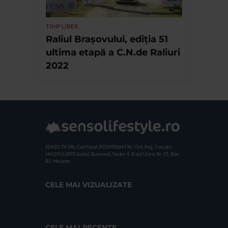
TIMP LIBER
Raliul Brașovului, ediția 51
ultima etapă a C.N.de Raliuri
2022
SENSO TV SRL
Cod Fiscal: RO14950647
Nr. Ord. Reg. Com./an:
J40/2911/2005
Sediul: Bucuresti, Sector 4, B-dul Unirii, Nr. 15, Bloc
B3, Mezanin
CELE MAI VIZUALIZATE
CELE MAI RECENTE