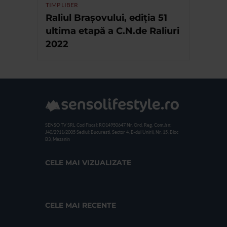
TIMP LIBER
Raliul Brașovului, ediția 51
ultima etapă a C.N.de Raliuri
2022
SENSO TV SRL
Cod Fiscal: RO14950647
Nr. Ord. Reg. Com./an:
J40/2911/2005
Sediul: Bucuresti, Sector 4, B-dul Unirii, Nr. 15, Bloc
B3, Mezanin
CELE MAI VIZUALIZATE
CELE MAI RECENTE