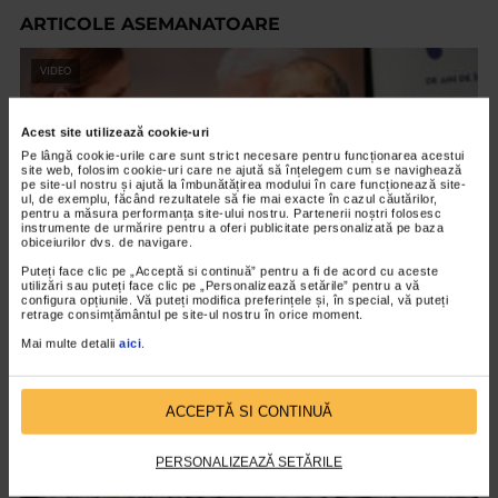
ARTICOLE ASEMANATOARE
VIDEO
Acest site utilizează cookie-uri
Pe lângă cookie-urile care sunt strict necesare pentru funcționarea acestui
site web, folosim cookie-uri care ne ajută să înțelegem cum se navighează
pe site-ul nostru și ajută la îmbunătățirea modului în care funcționează site-
ul, de exemplu, făcând rezultatele să fie mai exacte în cazul căutărilor,
pentru a măsura performanța site-ului nostru. Partenerii noștri folosesc
instrumente de urmărire pentru a oferi publicitate personalizată pe baza
obiceiurilor dvs. de navigare.
Puteți face clic pe „Acceptă si continuă” pentru a fi de acord cu aceste
utilizări sau puteți face clic pe „Personalizează setările” pentru a vă
configura opțiunile. Vă puteți modifica preferințele și, în special, vă puteți
retrage consimțământul pe site-ul nostru în orice moment.
EVENIMENT
Mai multe detalii
aici
.
Octavian Ursulescu, invitatul de onoare al
Galei ”Seniori de Colecție”, ediția X
ACCEPTĂ SI CONTINUĂ
2.186 vizualizari
PERSONALIZEAZĂ SETĂRILE
VIDEO