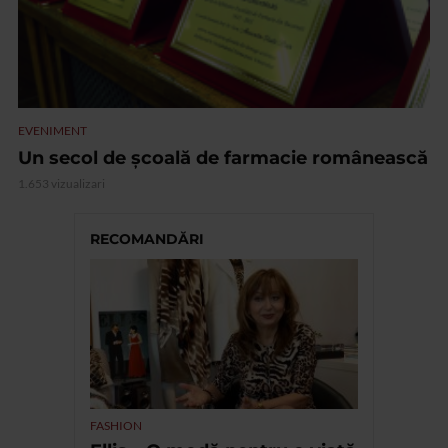
EVENIMENT
Un secol de școală de farmacie românească
1.653 vizualizari
RECOMANDĂRI
FASHION