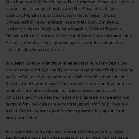
Stela Popescu, Cristina Stamate, Nae Lazarescu, Alexandru Lulescu
sau Adriana Trandafir, tinerii actori Nae Alexandru, Raluca
Guslicov, Monalisa Basarab si oana Ghioca, regizorul Cezar
Ghioca, scriitorul Aurel Storin, scenografa Boby Dinulescu,
realizatorul Ioana Bogdan, Iuliana Marciuc, Cristian Topescu,
Octavian Ursulescu si multi, foarte multi admiratori ai maestrului
Arsinel au tinut sa ii fie alaturi cu ocazia acestui eveniment de
referinta din viata si cariera sa.
In aceasta carte, Alexandru Arsinel se destainuie si ne dezvaluie,
asa cum este si titlul, drumul parcurs din satul natal Dolhasca pana
pe Calea Victoriei, locul unde se afla Sala SAVOY a Teatrului de
Revista „Constantin Tanase”. Cine ii citeste confesiunile, amintirile,
intamplarile mai veselke sau mai triste, va avea ocazia sa-l
cunoasca pe OMUL Alexandru Arsinel si apoi pe marele actor de
teatru si film, pe acela care evoca trei „epoci istorice” prin care a
trecut. Pentru ca, aceasta carte este o poveste de viata unica si
prea putin stiuta.
In aceste destainuiri, Alexandru Arsinel ne propune discret sa
gandim atent la calea profesiei alese si sa nu uitam nicio clipa de