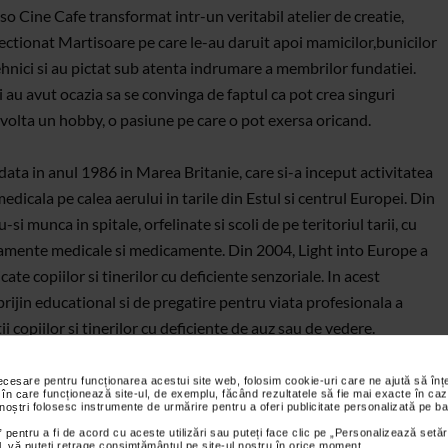
so Cine Cafe transformat intr-un veritabil atelier de creatie,
nfectionat Martisoare pe care le-au daruit apoi mamicilor,bunicilor
tehnici si au pictat sub atenta indrumare a membrilor fundatiei.
i au avut ocazia sa se convinga de faptul ca pot crea singuri
dezvolta un hobby, o pasiune pe care o pot exersa oricand.
data in anul 1986 in Marea Britanie, care si-a inceput activitatea
edicala pe calea aerului in tarile din Estul si centrul Europei. Din
 munca in spitale, orfelinate si scoli de pe teritoriul tarii, cu
pamente medicale si medicamente. Din 2004, Light into Europe a
e copiilor si tinerilor cu deficiente senzoriale. In acest
ijin educational si de pregatire pentru viata profesionala a
i copiilor si tinerilor cu deficiente de auz sau de vedere.
necesare pentru funcționarea acestui site web, folosim cookie-uri care ne ajută să î
 în care funcționează site-ul, de exemplu, făcând rezultatele să fie mai exacte în caz
 noștri folosesc instrumente de urmărire pentru a oferi publicitate personalizată pe ba
 pentru a fi de acord cu aceste utilizări sau puteți face clic pe „Personalizează setăr
ial, vă puteți retrage consimțământul pe site-ul nostru în orice moment.