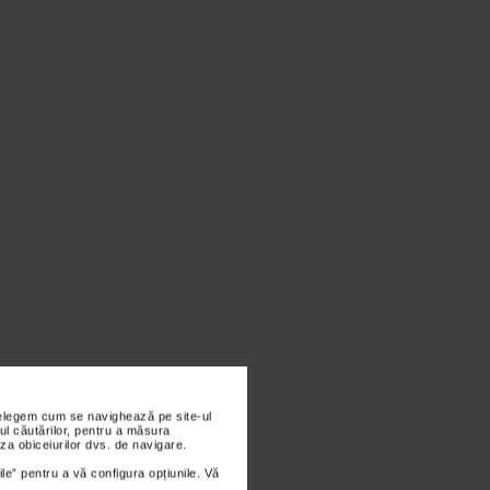
nțelegem cum se navighează pe site-ul
ul căutărilor, pentru a măsura
za obiceiurilor dvs. de navigare.
ile” pentru a vă configura opțiunile. Vă