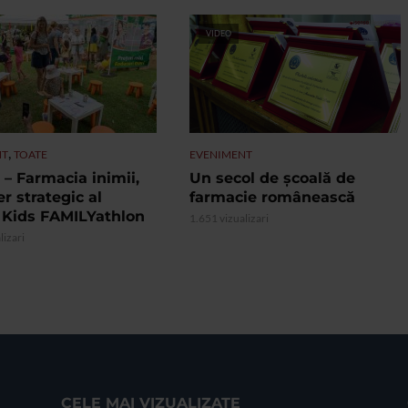
VIDEO
,
NT
TOATE
EVENIMENT
– Farmacia inimii,
Un secol de școală de
r strategic al
farmacie românească
 Kids FAMILYathlon
1.651 vizualizari
lizari
CELE MAI VIZUALIZATE