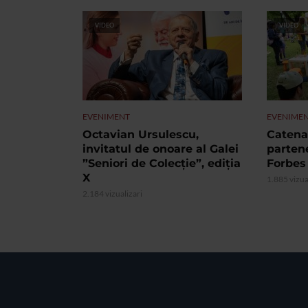
VIDEO
VIDEO
EVENIMENT
EVENIME
Octavian Ursulescu,
Catena 
invitatul de onoare al Galei
partene
”Seniori de Colecție”, ediția
Forbes
X
1.885 vizua
2.184 vizualizari