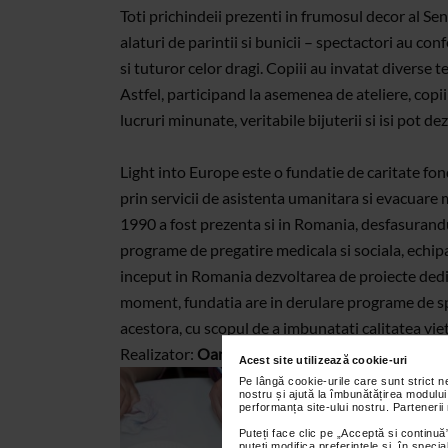
Toti prichindeii prezenti in frumosul decor al Sen
alaturi de parintii si bunicii – spectactori au co
si tuturor celor dragi. Copiii au invatat diverse 
Astfel, participand la asemenea de ateliere, copii
lucruri minunate, veritabile bijuterii si isi pot 
Light into Europe este o fundatie de caritate fon
prin servicii de asistenta umanitara si evacuare m
1990 a fost prezenta si in Romania, desfasurandu-si
programe de pregatire medicala si sociala, echi
inceput in Romania dezvoltarea de proiecte dedicat
moment, fundatia are in derulare programe de spr
acestora, cu scopul de a imbunatati calitatea vieti
Realizator:
Oana Georgescu
Acest site utilizează cookie-uri
Pe lângă cookie-urile care sunt strict 
nostru și ajută la îmbunătățirea modului
performanța site-ului nostru. Partenerii
Puteți face clic pe „Acceptă si continuă”
puteți modifica preferințele și, în spec