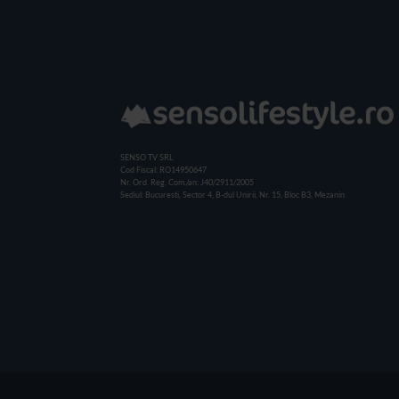
SENSO TV SRL
Cod Fiscal: RO14950647
Nr. Ord. Reg. Com./an: J40/2911/2005
Sediul: Bucuresti, Sector 4, B-dul Unirii, Nr. 15, Bloc B3, Mezanin