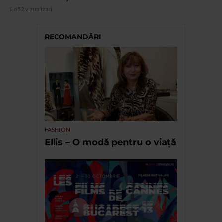
1.652 vizualizari
RECOMANDĂRI
FASHION
Ellis – O modă pentru o viață