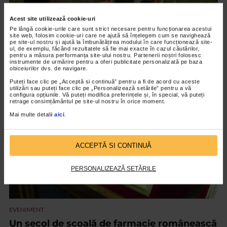
Acest site utilizează cookie-uri
,
EVENIMENT
TOATE
Pe lângă cookie-urile care sunt strict necesare pentru funcționarea acestui
site web, folosim cookie-uri care ne ajută să înțelegem cum se navighează
Catena – Farmacia inimii, partener strategic
pe site-ul nostru și ajută la îmbunătățirea modului în care funcționează site-
al Forbes Kids FAMILYathlon
ul, de exemplu, făcând rezultatele să fie mai exacte în cazul căutărilor,
pentru a măsura performanța site-ului nostru. Partenerii noștri folosesc
instrumente de urmărire pentru a oferi publicitate personalizată pe baza
1.886 vizualizari
obiceiurilor dvs. de navigare.
Puteți face clic pe „Acceptă si continuă” pentru a fi de acord cu aceste
utilizări sau puteți face clic pe „Personalizează setările” pentru a vă
VIDEO
configura opțiunile. Vă puteți modifica preferințele și, în special, vă puteți
retrage consimțământul pe site-ul nostru în orice moment.
Mai multe detalii
aici
.
ACCEPTĂ SI CONTINUĂ
PERSONALIZEAZĂ SETĂRILE
EVENIMENT
Un secol de școală de farmacie românească