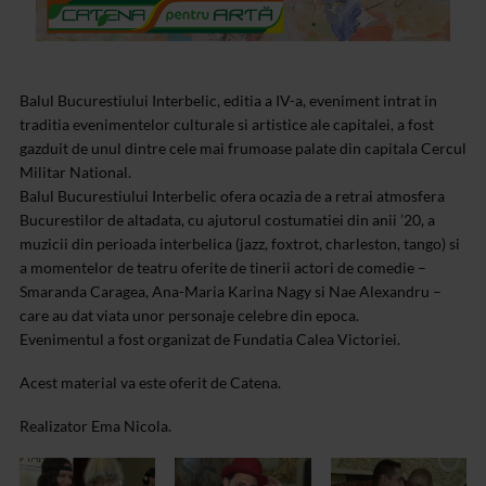
Balul Bucurestiului Interbelic, editia a IV-a, eveniment intrat in
traditia evenimentelor culturale si artistice ale capitalei, a fost
gazduit de unul dintre cele mai frumoase palate din capitala Cercul
Militar National.
Balul Bucurestiului Interbelic ofera ocazia de a retrai atmosfera
Bucurestilor de altadata, cu ajutorul costumatiei din anii ’20, a
muzicii din perioada interbelica (jazz, foxtrot, charleston, tango) si
a momentelor de teatru oferite de tinerii actori de comedie –
Smaranda Caragea, Ana-Maria Karina Nagy si Nae Alexandru –
care au dat viata unor personaje celebre din epoca.
Evenimentul a fost organizat de Fundatia Calea Victoriei.
Acest material va este oferit de Catena.
Realizator Ema Nicola.