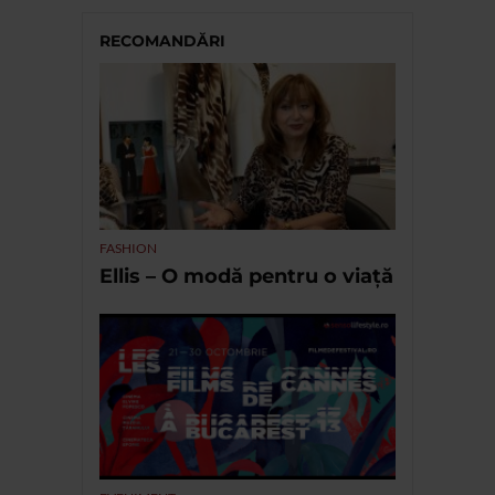
RECOMANDĂRI
FASHION
Ellis – O modă pentru o viață