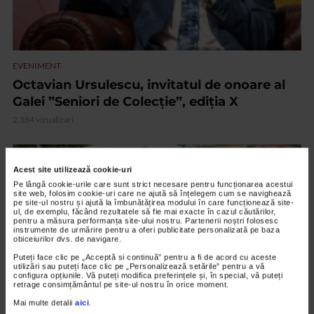
EVENIMENT
Octavian Ursulescu, invitatul de onoare al
Galei ”Seniori de Colecție”, ediția X
2.184 vizualizari
VIDEO
Acest site utilizează cookie-uri
Pe lângă cookie-urile care sunt strict necesare pentru funcționarea acestui
site web, folosim cookie-uri care ne ajută să înțelegem cum se navighează
pe site-ul nostru și ajută la îmbunătățirea modului în care funcționează site-
ul, de exemplu, făcând rezultatele să fie mai exacte în cazul căutărilor,
pentru a măsura performanța site-ului nostru. Partenerii noștri folosesc
instrumente de urmărire pentru a oferi publicitate personalizată pe baza
obiceiurilor dvs. de navigare.
Puteți face clic pe „Acceptă si continuă” pentru a fi de acord cu aceste
utilizări sau puteți face clic pe „Personalizează setările” pentru a vă
configura opțiunile. Vă puteți modifica preferințele și, în special, vă puteți
retrage consimțământul pe site-ul nostru în orice moment.
Mai multe detalii
aici
.