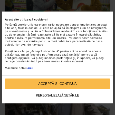
Acest site utilizează cookie-uri
Pe lângă cookie-urile care sunt strict necesare pentru funcționarea acestui
site web, folosim cookie-uri care ne ajută să înțelegem cum se navighează
pe site-ul nostru și ajută la îmbunătățirea modului în care funcționează site-
CAMPANII
ul, de exemplu, făcând rezultatele să fie mai exacte în cazul căutărilor,
pentru a măsura performanța site-ului nostru. Partenerii noștri folosesc
Catena si Adrian Enache va ureaza
instrumente de urmărire pentru a oferi publicitate personalizată pe baza
Sarbatori fericite!
obiceiurilor dvs. de navigare.
Puteți face clic pe „Acceptă si continuă” pentru a fi de acord cu aceste
9.604 vizualizari
utilizări sau puteți face clic pe „Personalizează setările” pentru a vă
configura opțiunile. Vă puteți modifica preferințele și, în special, vă puteți
retrage consimțământul pe site-ul nostru în orice moment.
VIDEO
Mai multe detalii
aici
.
ACCEPTĂ SI CONTINUĂ
PERSONALIZEAZĂ SETĂRILE