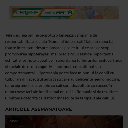
Televiziunea online Sensotv.ro lanseaza campania de
responsabilitate sociala “Romanii iubesc caii”. Iata un reportaj
foarte interesant despre lansarea proiectului ce are ca scop
promovarea hipoterapiei, mai precis rolul atat de important al
echitatiei psihoterapeutice in abordarea tulburarilor psihice, fizice
si sociale de ordin cognitiv, emotional, educational sau
comportamental. Hipoterapia poate face minuni si la copiii cu
tulburari din spectrul autist sau care au deficiente neuro-motorii,
iar programele de terapie cu caii sunt dezvoltate cu succes în
numeroase tari ale lumii si mai nou, si in Romania si da rezultate
uimitoare datorita calitatilor innascute de terapeut ale calului.
ARTICOLE ASEMANATOARE
VIDEO