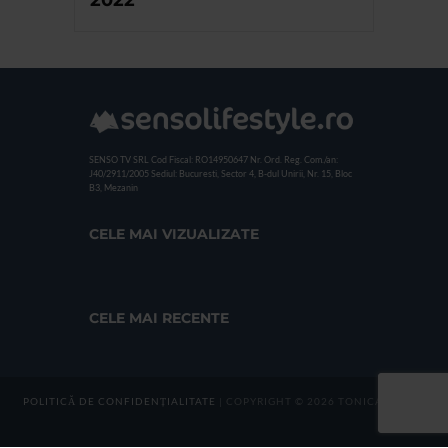
2022
SENSO TV SRL
Cod Fiscal: RO14950647
Nr. Ord. Reg. Com./an:
J40/2911/2005
Sediul: Bucuresti, Sector 4, B-dul Unirii, Nr. 15, Bloc
B3, Mezanin
CELE MAI VIZUALIZATE
CELE MAI RECENTE
POLITICĂ DE CONFIDENȚIALITATE
| COPYRIGHT © 2026 TONICA GROUP