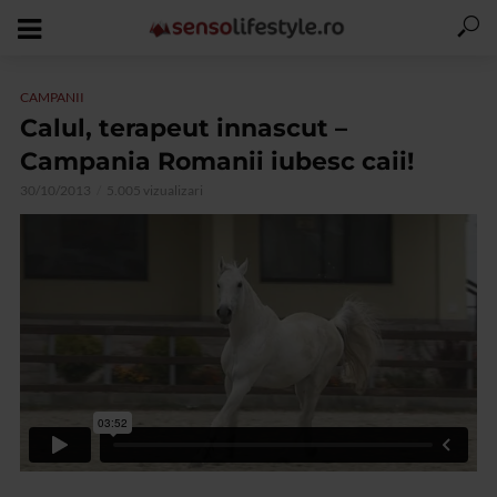
CAMPANII
Calul, terapeut innascut –
Campania Romanii iubesc caii!
30/10/2013
5.005 vizualizari