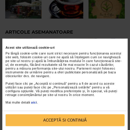
ARTICOLE ASEMANATOARE
VIDEO
Acest site utilizează cookie-uri
Pe lângă cookie-urile care sunt strict necesare pentru funcționarea acestui
site web, folosim cookie-uri care ne ajută să înțelegem cum se navighează
pe site-ul nostru și ajută la îmbunătățirea modului în care funcționează site-
ul, de exemplu, făcând rezultatele să fie mai exacte în cazul căutărilor,
pentru a măsura performanța site-ului nostru. Partenerii noștri folosesc
instrumente de urmărire pentru a oferi publicitate personalizată pe baza
obiceiurilor dvs. de navigare.
Puteți face clic pe „Acceptă si continuă” pentru a fi de acord cu aceste
utilizări sau puteți face clic pe „Personalizează setările” pentru a vă
configura opțiunile. Vă puteți modifica preferințele și, în special, vă puteți
retrage consimțământul pe site-ul nostru în orice moment.
Mai multe detalii
aici
.
EVENIMENT
Octavian Ursulescu, invitatul de onoare al
ACCEPTĂ SI CONTINUĂ
Galei ”Seniori de Colecție”, ediția X