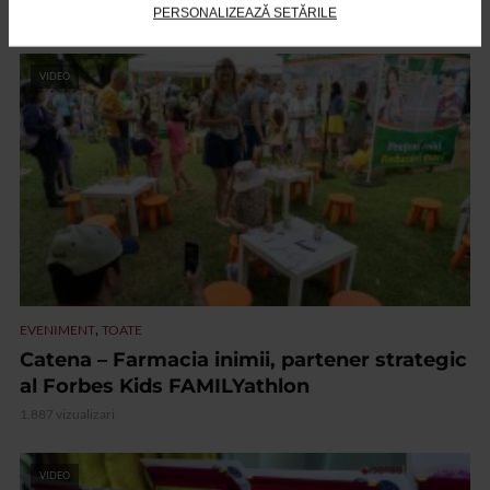
PERSONALIZEAZĂ SETĂRILE
2.186 vizualizari
VIDEO
,
EVENIMENT
TOATE
Catena – Farmacia inimii, partener strategic
al Forbes Kids FAMILYathlon
1.887 vizualizari
VIDEO