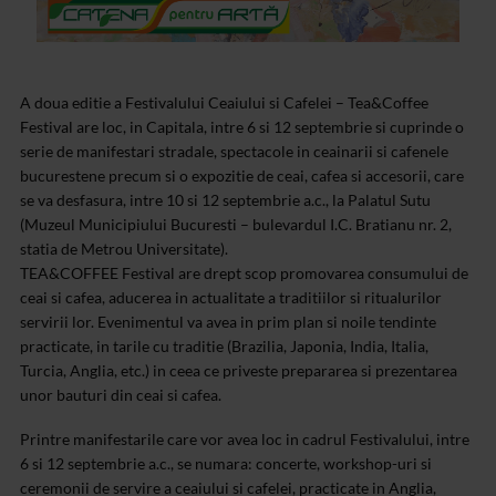
A doua editie a Festivalului Ceaiului si Cafelei – Tea&Coffee
Festival are loc, in Capitala, intre 6 si 12 septembrie si cuprinde o
serie de manifestari stradale, spectacole in ceainarii si cafenele
bucurestene precum si o expozitie de ceai, cafea si accesorii, care
se va desfasura, intre 10 si 12 septembrie a.c., la Palatul Sutu
(Muzeul Municipiului Bucuresti – bulevardul I.C. Bratianu nr. 2,
statia de Metrou Universitate).
TEA&COFFEE Festival are drept scop promovarea consumului de
ceai si cafea, aducerea in actualitate a traditiilor si ritualurilor
servirii lor. Evenimentul va avea in prim plan si noile tendinte
practicate, in tarile cu traditie (Brazilia, Japonia, India, Italia,
Turcia, Anglia, etc.) in ceea ce priveste prepararea si prezentarea
unor bauturi din ceai si cafea.
Printre manifestarile care vor avea loc in cadrul Festivalului, intre
6 si 12 septembrie a.c., se numara: concerte, workshop-uri si
ceremonii de servire a ceaiului si cafelei, practicate in Anglia,