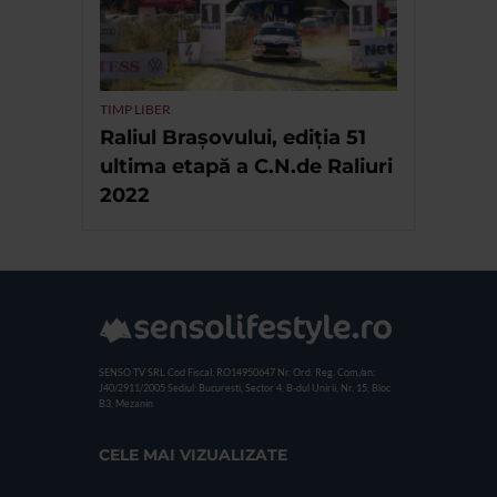
TIMP LIBER
Raliul Brașovului, ediția 51
ultima etapă a C.N.de Raliuri
2022
SENSO TV SRL
Cod Fiscal: RO14950647
Nr. Ord. Reg. Com./an:
J40/2911/2005
Sediul: Bucuresti, Sector 4, B-dul Unirii, Nr. 15, Bloc
B3, Mezanin
CELE MAI VIZUALIZATE