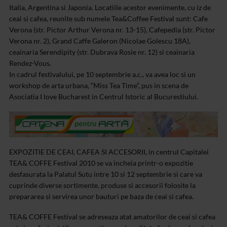
Italia, Argentina si Japonia. Locatiile acestor evenimente, cu iz de
ceai si cafea, reunite sub numele Tea&Coffee Festival sunt: Cafe
Verona (str. Pictor Arthur Verona nr. 13-15), Cafepedia (str. Pictor
Verona nr. 2), Grand Caffe Galeron (Nicolae Golescu 18A),
ceainaria Serendipity (str. Dubrava Rosie nr. 12) si ceainaria
Rendez-Vous.
In cadrul festivalului, pe 10 septembrie a.c., va avea loc si un
workshop de arta urbana, “Miss Tea Time”, pus in scena de
Asociatia I love Bucharest in Centrul Istoric al Bucurestiului.
EXPOZITIE DE CEAI, CAFEA SI ACCESORII, in centrul Capitalei
TEA& COFFE Festival 2010 se va incheia printr-o expozitie
desfasurata la Palatul Sutu intre 10 si 12 septembrie si care va
cuprinde diverse sortimente, produse si accesorii folosite la
prepararea si servirea unor bauturi pe baza de ceai si cafea.
TEA& COFFE Festival se adreseaza atat amatorilor de ceai si cafea