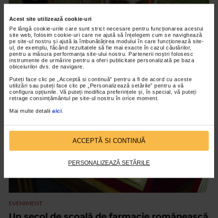
Acest site utilizează cookie-uri
,
EVENIMENT
TOATE
Pe lângă cookie-urile care sunt strict necesare pentru funcționarea acestui
site web, folosim cookie-uri care ne ajută să înțelegem cum se navighează
Catena – Farmacia inimii, partener strategic
pe site-ul nostru și ajută la îmbunătățirea modului în care funcționează site-
ul, de exemplu, făcând rezultatele să fie mai exacte în cazul căutărilor,
al Forbes Kids FAMILYathlon
pentru a măsura performanța site-ului nostru. Partenerii noștri folosesc
instrumente de urmărire pentru a oferi publicitate personalizată pe baza
1.891 vizualizari
obiceiurilor dvs. de navigare.
Puteți face clic pe „Acceptă si continuă” pentru a fi de acord cu aceste
utilizări sau puteți face clic pe „Personalizează setările” pentru a vă
VIDEO
configura opțiunile. Vă puteți modifica preferințele și, în special, vă puteți
retrage consimțământul pe site-ul nostru în orice moment.
Mai multe detalii
aici
.
ACCEPTĂ SI CONTINUĂ
PERSONALIZEAZĂ SETĂRILE
EVENIMENT
Un secol de școală de farmacie românească