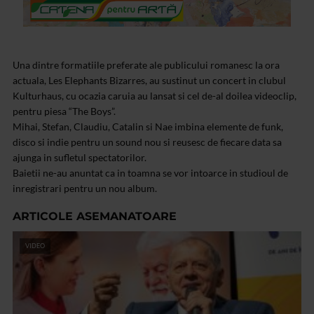
Una dintre formatiile preferate ale publicului romanesc la ora
actuala, Les Elephants Bizarres, au sustinut un concert in clubul
Kulturhaus, cu ocazia caruia au lansat si cel de-al doilea videoclip,
pentru piesa “The Boys”.
Mihai, Stefan, Claudiu, Catalin si Nae imbina elemente de funk,
disco si indie pentru un sound nou si reusesc de fiecare data sa
ajunga in sufletul spectatorilor.
Baietii ne-au anuntat ca in toamna se vor intoarce in studioul de
inregistrari pentru un nou album.
ARTICOLE ASEMANATOARE
VIDEO