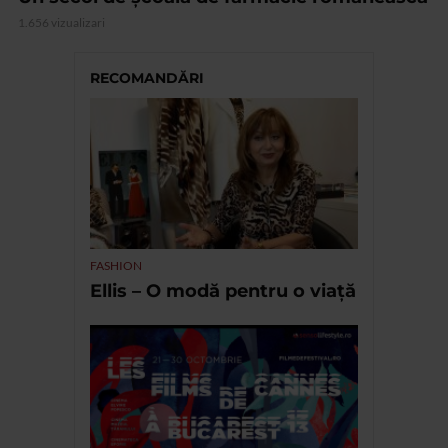
1.656 vizualizari
RECOMANDĂRI
FASHION
Ellis – O modă pentru o viață