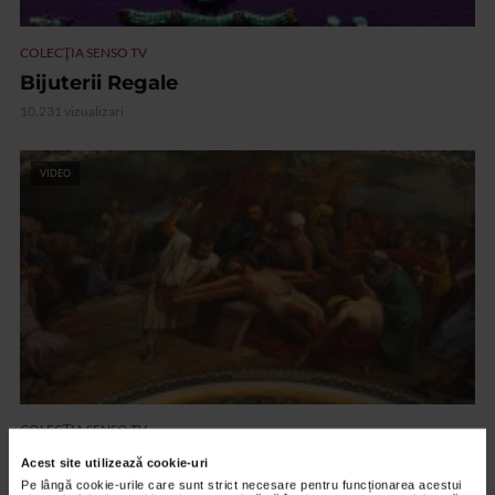
COLECŢIA SENSO TV
Bijuterii Regale
10.231 vizualizari
VIDEO
COLECŢIA SENSO TV
Joia Mare
Acest site utilizează cookie-uri
Pe lângă cookie-urile care sunt strict necesare pentru funcționarea acestui
34.677 vizualizari