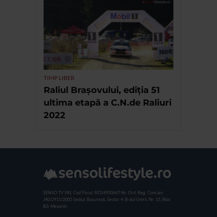
TIMP LIBER
Raliul Brașovului, ediția 51
ultima etapă a C.N.de Raliuri
2022
SENSO TV SRL
Cod Fiscal: RO14950647
Nr. Ord. Reg. Com./an:
J40/2911/2005
Sediul: Bucuresti, Sector 4, B-dul Unirii, Nr. 15, Bloc
B3, Mezanin