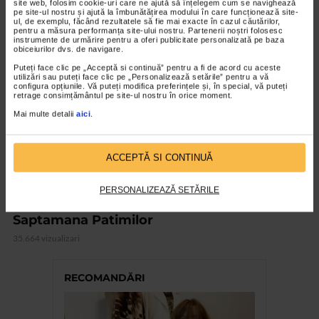
site web, folosim cookie-uri care ne ajută să înțelegem cum se navighează
pe site-ul nostru și ajută la îmbunătățirea modului în care funcționează site-
ul, de exemplu, făcând rezultatele să fie mai exacte în cazul căutărilor,
pentru a măsura performanța site-ului nostru. Partenerii noștri folosesc
VIDEO
instrumente de urmărire pentru a oferi publicitate personalizată pe baza
obiceiurilor dvs. de navigare.
Puteți face clic pe „Acceptă si continuă” pentru a fi de acord cu aceste
utilizări sau puteți face clic pe „Personalizează setările” pentru a vă
configura opțiunile. Vă puteți modifica preferințele și, în special, vă puteți
retrage consimțământul pe site-ul nostru în orice moment.
Mai multe detalii
aici
.
ACCEPTĂ SI CONTINUĂ
PERSONALIZEAZĂ SETĂRILE
COLECŢIA SENSO TV
Saptamana Patimilor
35.664 vizualizari
RECOMANDĂRI