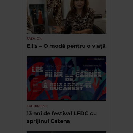
FASHION
Ellis – O modă pentru o viață
EVENIMENT
13 ani de festival LFDC cu
sprijinul Catena