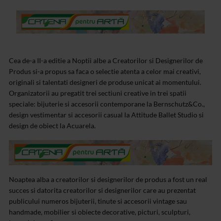
Cea de-a II-a editie a Noptii albe a Creatorilor si Designerilor de
Produs si-a propus sa faca o selectie atenta a celor mai creativi,
originali si talentati designeri de produse unicat ai momentului.
Organizatorii au pregatit trei sectiuni creative in trei spatii
speciale: bijuterie si accesorii contemporane la Bernschutz&Co.,
design vestimentar si accesorii casual la Attitude Ballet Studio si
design de obiect la Acuarela.
Noaptea alba a creatorilor si designerilor de produs a fost un real
succes si datorita creatorilor si designerilor care au prezentat
publicului numeros bijuterii, tinute si accesorii vintage sau
handmade, mobilier si obiecte decorative, picturi, sculpturi,