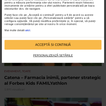
2.191 vizualizari
pentru a măsura performanța site-ului nostru. Partenerii noștri folosesc
instrumente de urmărire pentru a oferi publicitate personalizată pe baza
obiceiurilor dvs. de navigare.
Puteți face clic pe „Acceptă si continuă” pentru a fi de acord cu aceste
VIDEO
utilizări sau puteți face clic pe „Personalizează setările” pentru a vă
configura opțiunile. Vă puteți modifica preferințele și, în special, vă puteți
retrage consimțământul pe site-ul nostru în orice moment.
Mai multe detalii
aici
.
ACCEPTĂ SI CONTINUĂ
PERSONALIZEAZĂ SETĂRILE
,
EVENIMENT
TOATE
Catena – Farmacia inimii, partener strategic
al Forbes Kids FAMILYathlon
1.891 vizualizari
VIDEO