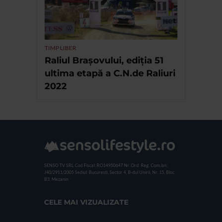
TIMP LIBER
Raliul Brașovului, ediția 51
ultima etapă a C.N.de Raliuri
2022
SENSO TV SRL
Cod Fiscal: RO14950647
Nr. Ord. Reg. Com./an:
J40/2911/2005
Sediul: Bucuresti, Sector 4, B-dul Unirii, Nr. 15, Bloc
B3, Mezanin
CELE MAI VIZUALIZATE