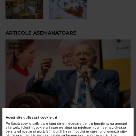
ARTICOLE ASEMANATOARE
VIDEO
EVENIMENT
Acest site utilizează cookie-uri
Octavian Ursulescu, invitatul de onoare al
Pe lângă cookie-urile care sunt strict necesare pentru funcționarea acestui
site web, folosim cookie-uri care ne ajută să înțelegem cum se navighează
Galei ”Seniori de Colecție”, ediția X
pe site-ul nostru și ajută la îmbunătățirea modului în care funcționează site-
ul, de exemplu, făcând rezultatele să fie mai exacte în cazul căutărilor,