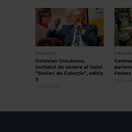
VIDEO
VIDEO
EVENIMENT
EVENIME
Octavian Ursulescu,
Catena 
invitatul de onoare al Galei
partene
”Seniori de Colecție”, ediția
Forbes
X
1.887 vizua
2.186 vizualizari