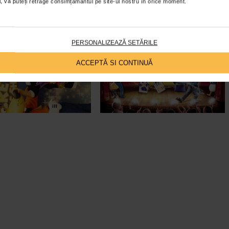
ial, vă puteți retrage consimțământul pe site-ul nostru în orice moment.
PERSONALIZEAZĂ SETĂRILE
ACCEPTĂ SI CONTINUĂ