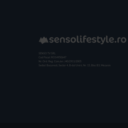
SENSO TV SRL
Cod Fiscal: RO14950647
Nr. Ord. Reg. Com./an: J40/2911/2005
Sediul: Bucuresti, Sector 4, B-dul Unirii, Nr. 15, Bloc B3, Mezanin