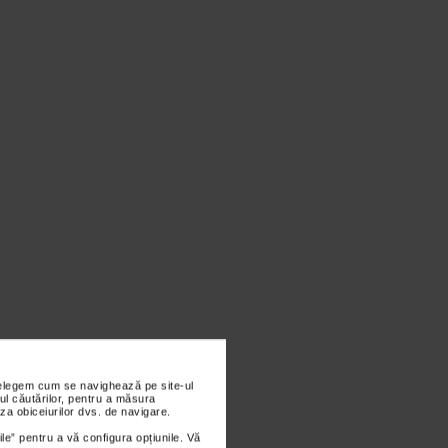
nțelegem cum se navighează pe site-ul
ul căutărilor, pentru a măsura
za obiceiurilor dvs. de navigare.
ile” pentru a vă configura opțiunile. Vă