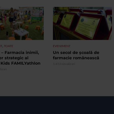
VIDEO
,
NT
TOATE
EVENIMENT
– Farmacia inimii,
Un secol de școală de
r strategic al
farmacie românească
 Kids FAMILYathlon
1.653 vizualizari
lizari