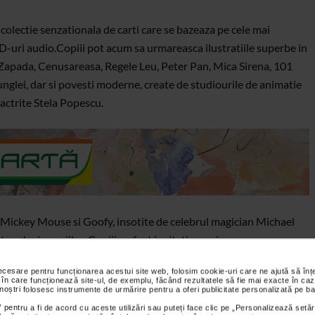
 colectie senzationala de carti care se bazeaza pe cele mai
CD-uri audio.Copiii pot acum sa urmareasca ilustratiile superbe in
-Zapada, Cenusareasa, Regele Leu, Peter Pan, Mica Sirena, 101
unglei, dar si povesti moderne, create de studiourile de animatie
 actrite Stela Popescu.
, Mickey Mouse si Goofy, insotite de celebrul magician Michael
xclusiv copiilor. Copiii au fost invitati sa se joace, sa se
pe la concursuri si sa afle trucuri nemaipomenite de la cel mai
necesare pentru funcționarea acestui site web, folosim cookie-uri care ne ajută să î
 în care funcționează site-ul, de exemplu, făcând rezultatele să fie mai exacte în caz
 noștri folosesc instrumente de urmărire pentru a oferi publicitate personalizată pe ba
 pentru a fi de acord cu aceste utilizări sau puteți face clic pe „Personalizează setăr