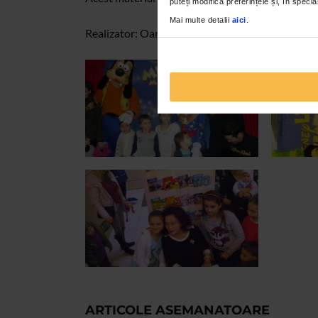
puteți modifica preferințele și, în spec
Mai multe detalii
aici
.
Realizator: Oana Georgescu
ARTICOLE ASEMANATOARE