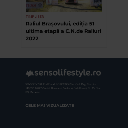
TIMP LIBER
Raliul Brașovului, ediția 51
ultima etapă a C.N.de Raliuri
2022
SENSO TV SRL
Cod Fiscal: RO14950647
Nr. Ord. Reg. Com./an:
J40/2911/2005
Sediul: Bucuresti, Sector 4, B-dul Unirii, Nr. 15, Bloc
B3, Mezanin
CELE MAI VIZUALIZATE