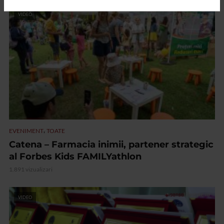
VIDEO
,
EVENIMENT
TOATE
Catena – Farmacia inimii, partener strategic
al Forbes Kids FAMILYathlon
1.891 vizualizari
VIDEO