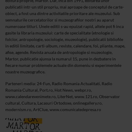
editura proprie, Martor. Dar, inca din 1991, editarea unor
publicatii intr-un stil propriu, mai aproape de conceptul de carte-
obiect, a fost una dintre activitatile prioritare ale muzeului. Sub
semnaturile cercetatorilor si muzeografilor nostri au aparut
numeroase titluri. Unele editii s-au epuizat rapid, altele pot fi inca
gasite la libraria muzeului: carte de specialitate (etnologie si
folclor, antropologie, sociologie, muzeologie), publicatii bibliofile
in editii limitate, carti-album, reviste, calendare, foi, pliante, mape,
afise, agende. Revista anuala de antropologie si muzeologie,
Martor, publicatie ajunsa la numarul 15, pune in dezbatere in
fiecare numar problemele actuale din domeniu si experimentele
noastre muzeografice.
Parteneri media: 24-Fun, Radio Romania Actualitati, Radio
Romania Cultural, Port.ro, Hot News, webpr.ro,
www.calendarevenimete.ro, LiterNet, www.121.ro, Observator
cultural, Cultura, Lacasuri Ortodoxe, onlinegallery.ro,
modernism.ro, ArtClue, www.comunicatedepresa.ro