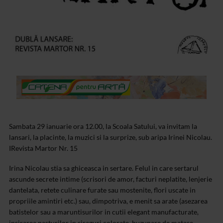
Sambata 29 ianuarie ora 12.00, la Scoala Satului, va invitam la
lansari, la placinte, la muzici si la surprize, sub aripa Irinei Nicolau.
IRevista Martor Nr. 15
Irina Nicolau stia sa ghiceasca in sertare. Felul in care sertarul
ascunde secrete intime (scrisori de amor, facturi neplatite, lenjerie
dantelata, retete culinare furate sau mostenite, flori uscate in
propriile amintiri etc.) sau, dimpotriva, e menit sa arate (asezarea
batistelor sau a maruntisurilor in cutii elegant manufacturate,
insirarea nasturilor in siraguri colorate, buzunare de matase