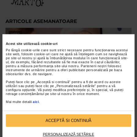
ARTICOLE ASEMANATOARE
VIDEO
Acest site utilizează cookie-uri
Pe lângă cookie-urile care sunt strict necesare pentru funcționarea acestui
site web, folosim cookie-uri care ne ajută să înțelegem cum se navighează
pe site-ul nostru și ajută la îmbunătățirea modului în care funcționează site-
ul, de exemplu, făcând rezultatele să fie mai exacte în cazul căutărilor,
pentru a măsura performanța site-ului nostru. Partenerii noștri folosesc
instrumente de urmărire pentru a oferi publicitate personalizată pe baza
obiceiurilor dvs. de navigare.
Puteți face clic pe „Acceptă si continuă” pentru a fi de acord cu aceste
utilizări sau puteți face clic pe „Personalizează setările” pentru a vă
configura opțiunile. Vă puteți modifica preferințele și, în special, vă puteți
retrage consimțământul pe site-ul nostru în orice moment.
Mai multe detalii
aici
.
EVENIMENT
Octavian Ursulescu, invitatul de onoare al
Galei ”Seniori de Colecție”, ediția X
ACCEPTĂ SI CONTINUĂ
2.192 vizualizari
PERSONALIZEAZĂ SETĂRILE