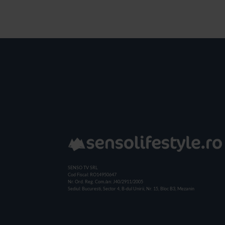
SENSO TV SRL
Cod Fiscal: RO14950647
Nr. Ord. Reg. Com./an: J40/2911/2005
Sediul: Bucuresti, Sector 4, B-dul Unirii, Nr. 15, Bloc B3, Mezanin