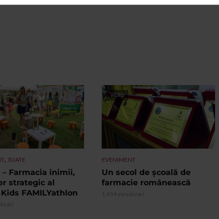
VIDEO
,
NT
TOATE
EVENIMENT
– Farmacia inimii,
Un secol de școală de
r strategic al
farmacie românească
 Kids FAMILYathlon
1.654 vizualizari
lizari