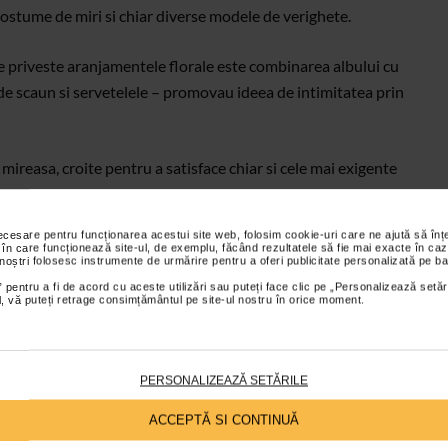
costume de miri si chiar diverse modele de verighete.
e priveste aranjamentele florale este combinarea albului cu
 de scaun si servetelele – promovau ideea de intimitatea prin
 mireasa, croite pentru a satisface chiar si cele mai exigente
 modelul propriu-zis.
necesare pentru funcționarea acestui site web, folosim cookie-uri care ne ajută să î
 în care funcționează site-ul, de exemplu, făcând rezultatele să fie mai exacte în caz
 noștri folosesc instrumente de urmărire pentru a oferi publicitate personalizată pe ba
 pentru a fi de acord cu aceste utilizări sau puteți face clic pe „Personalizează setăr
ial, vă puteți retrage consimțământul pe site-ul nostru în orice moment.
PERSONALIZEAZĂ SETĂRILE
ACCEPTĂ SI CONTINUĂ