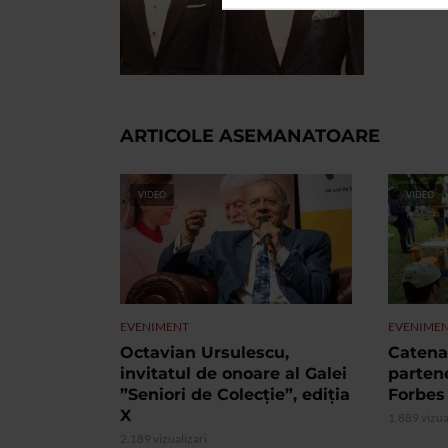
ARTICOLE ASEMANATOARE
VIDEO
VIDEO
EVENIMENT
EVENIME
Octavian Ursulescu,
Catena 
invitatul de onoare al Galei
partene
”Seniori de Colecție”, ediția
Forbes
X
1.889 vizua
2.189 vizualizari