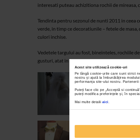
interesati puteau achizitiona rochii de mireasa, 
Tendinta pentru sezonul de nunti 2011 in ceea c
verde, in timp ce decoratiunile – fetele de masa,
culori inchise.
Vedetele targului au fost, bineinteles, rochiile de
gusturi, atat in ceea ce priveste materialul cat si
Acest site utilizează cookie-uri
Pe lângă cookie-urile care sunt strict 
nostru și ajută la îmbunătățirea modului
performanța site-ului nostru. Partenerii
Puteți face clic pe „Acceptă si continuă”
puteți modifica preferințele și, în spec
Mai multe detalii
aici
.