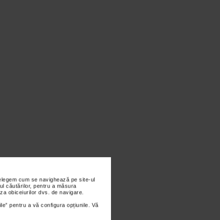
nțelegem cum se navighează pe site-ul
ul căutărilor, pentru a măsura
za obiceiurilor dvs. de navigare.
ile” pentru a vă configura opțiunile. Vă