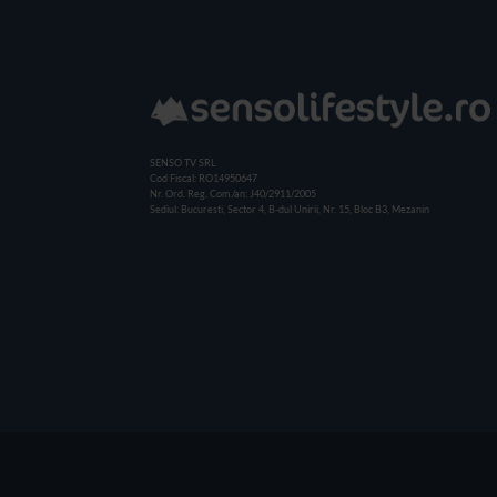
SENSO TV SRL
Cod Fiscal: RO14950647
Nr. Ord. Reg. Com./an: J40/2911/2005
Sediul: Bucuresti, Sector 4, B-dul Unirii, Nr. 15, Bloc B3, Mezanin