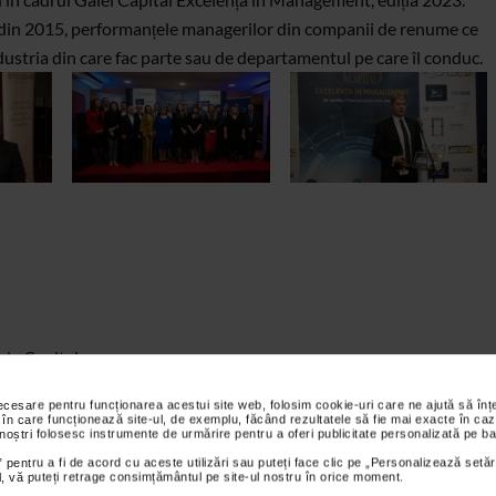
 din 2015, performanțele managerilor din companii de renume ce
dustria din care fac parte sau de departamentul pe care îl conduc.
ala Capital
ei și Capital, a anunțat în deschiderea evenimentului noutățile
necesare pentru funcționarea acestui site web, folosim cookie-uri care ne ajută să î
ilor Educație-Cercetare, Cultură și Administrație Publică, între
 în care funcționează site-ul, de exemplu, făcând rezultatele să fie mai exacte în caz
 noștri folosesc instrumente de urmărire pentru a oferi publicitate personalizată pe ba
r de Dezvoltare, Marketing și Vânzări, HR, CSR, Agenții de
 pentru a fi de acord cu aceste utilizări sau puteți face clic pe „Personalizează setăr
alul George Enescu, Academia Română, Universitatea Politehnică,
ial, vă puteți retrage consimțământul pe site-ul nostru în orice moment.