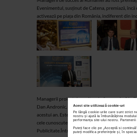
Evenimentul, susținut de Catena, premiază, încă
activează pe piața din România, indiferent din in
Managerii proiectelor culturale, în premieră la G
Dan Andronic, directorul general Evenimentul Zil
Acest site utilizează cookie-uri
Pe lângă cookie-urile care sunt strict 
acestui an. Este vorba despre includerea categori
nostru și ajută la îmbunătățirea modului
performanța site-ului nostru. Partenerii
cele cunoscute deja, precum : CEO, CFO, Directo
Puteți face clic pe „Acceptă si continuă”
Publicitate.Între premianți s-au numărat Festiv
puteți modifica preferințele și, în spec