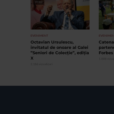
VIDEO
VIDEO
EVENIMENT
EVENIME
Octavian Ursulescu,
Catena 
invitatul de onoare al Galei
partene
”Seniori de Colecție”, ediția
Forbes
X
1.888 vizua
2.186 vizualizari