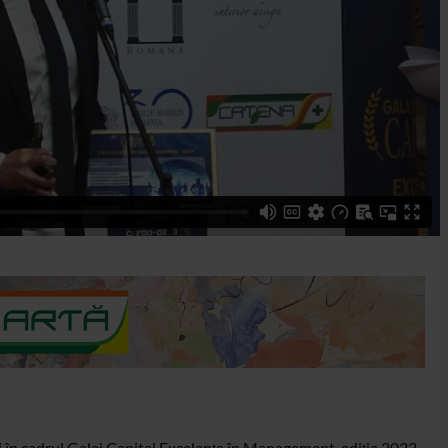
 în cadrul Galei Capital Excelența în Management, ediția 2023.