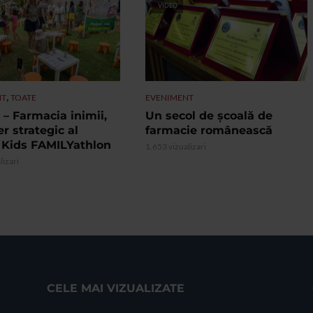
VIDEO
,
NT
TOATE
EVENIMENT
– Farmacia inimii,
Un secol de școală de
r strategic al
farmacie românească
 Kids FAMILYathlon
1.653 vizualizari
lizari
CELE MAI VIZUALIZATE