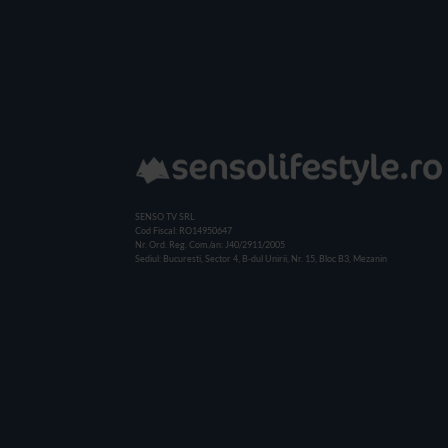
SENSO TV SRL
Cod Fiscal: RO14950647
Nr. Ord. Reg. Com./an: J40/2911/2005
Sediul: Bucuresti, Sector 4, B-dul Unirii, Nr. 15, Bloc B3, Mezanin