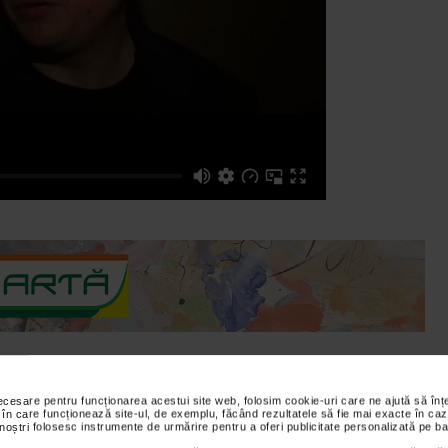
necesare pentru funcționarea acestui site web, folosim cookie-uri care ne ajută să î
vit cu asteptarea pe care o avem la un film de Multiplex. Nu
 în care funcționează site-ul, de exemplu, făcând rezultatele să fie mai exacte în caz
 noștri folosesc instrumente de urmărire pentru a oferi publicitate personalizată pe ba
va spectaculos la fiecare 2 minute."