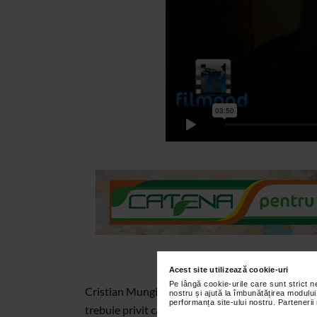
Acest site utilizează cookie-uri
Pe lângă cookie-urile care sunt strict 
Cristian Mungiu: "Filmul european nu trebuie pri
nostru și ajută la îmbunătățirea modului
performanța site-ului nostru. Partenerii
trebuie privit ca un film la care sa se intample ce