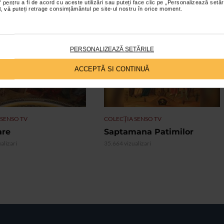
 pentru a fi de acord cu aceste utilizări sau puteți face clic pe „Personalizează setăr
ial, vă puteți retrage consimțământul pe site-ul nostru în orice moment.
PERSONALIZEAZĂ SETĂRILE
VIDEO
ACCEPTĂ SI CONTINUĂ
 SENSO TV
COLECŢIA SENSO TV
are
Saptamana Patimilor
alizari
35.664 vizualizari