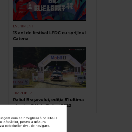
EVENIMENT
13 ani de festival LFDC cu sprijinul
Catena
TIMP LIBER
Raliul Brașovului, ediția 51 ultima
etapă a C.N.de Raliuri 2022
nțelegem cum se navighează pe site-ul
ul căutărilor, pentru a măsura
za obiceiurilor dvs. de navigare.