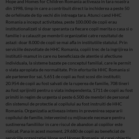
Hope and Homes for Children Romania activeaza in tara noastra
din 1998, timp in care a contribuit direct la inchiderea a peste 50
de orfelinate de tip vechi din intreaga tara. Atunci cand HHC
Romania a inceput activitatea, peste 100.000 de copii erau
institutionalizati si doar speranta ca fiecare copil merita o casa si o
familie i-a calauzit pe membrii organizatiei catre rezultatul de
astazi: doar 8.000 de copii se mai afla in institutiile statului. Prin
serviciile dezvoltate de HHC Romania, copiii trec de la ingrijirea in
institutii-mamut in care nu beneficiaza de atentie si afectiune
individuala, la sisteme bazate pe conceptul familial, care le permit
o viata apropiata de normalitate. Prin eforturile HHC Romania si
ale partenerilor sai, 5.651 de copii au fost scosi din institutii;
20.954 de copii au fost salvati de la ruperea de familie, 708 tineri
au fost sprijiniti pentru o viata independenta, 1711 de copii au fost
primiti in regim de urgenta si peste 6.500 de membri de personal
din sistemul de protectie al copilului au fost instruiti de HHC
Romania. Organizatia activeaza intens in prevenirea separarii
copilului de familie, intervenind cu mijloacele necesare pentru
sustinerea familiilor in care riscul de abandon al copiilor este
ridicat. Pana in acest moment, 29.680 de copii au beneficiat de
serviciile organizatiei Hope and Homes Romania, al carei obiectiv