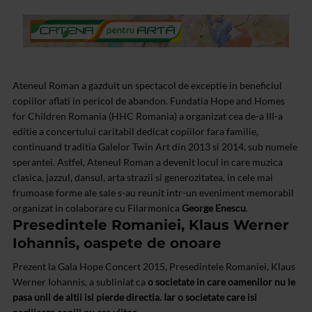
Ateneul Roman a gazduit un spectacol de exceptie in beneficiul
copiilor aflati in pericol de abandon. Fundatia Hope and Homes
for Children Romania (HHC Romania) a organizat cea de-a III-a
editie a concertului caritabil dedicat copiilor fara familie,
continuand traditia Galelor Twin Art din 2013 si 2014, sub numele
sperantei. Astfel, Ateneul Roman a devenit locul in care muzica
clasica, jazzul, dansul, arta strazii si generozitatea, in cele mai
frumoase forme ale sale s-au reunit intr-un eveniment memorabil
organizat in colaborare cu Filarmonica
George Enescu
.
Presedintele Romaniei, Klaus Werner
Iohannis, oaspete de onoare
Prezent la Gala Hope Concert 2015, Presedintele Romaniei, Klaus
Werner Iohannis, a subliniat ca
o societate in care oamenilor nu le
pasa unii de altii isi pierde directia. Iar o societate care isi