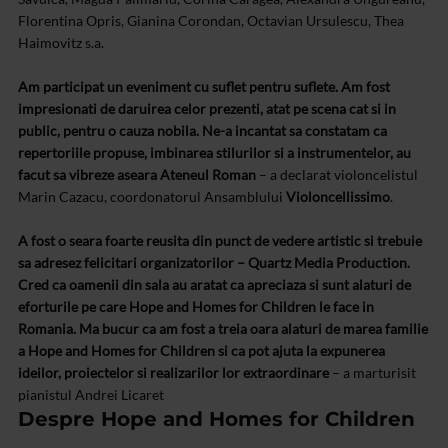
Florentina Opris, Gianina Corondan, Octavian Ursulescu, Thea
Haimovitz s.a.
Am participat un eveniment cu suflet pentru suflete. Am fost
impresionati de daruirea celor prezenti, atat pe scena cat si in
public, pentru o cauza nobila. Ne-a incantat sa constatam ca
repertoriile propuse, imbinarea stilurilor si a instrumentelor, au
facut sa vibreze aseara Ateneul Roman
– a declarat violoncelistul
Marin Cazacu, coordonatorul Ansamblului
Violoncellissimo
.
A fost o seara foarte reusita din punct de vedere artistic si trebuie
sa adresez felicitari organizatorilor – Quartz Media Production.
Cred ca oamenii din sala au aratat ca apreciaza si sunt alaturi de
eforturile pe care Hope and Homes for Children le face in
Romania. Ma bucur ca am fost a treia oara alaturi de marea familie
a Hope and Homes for Children si ca pot ajuta la expunerea
ideilor, proiectelor si realizarilor lor extraordinare
– a marturisit
pianistul Andrei Licaret
Despre Hope and Homes for Children