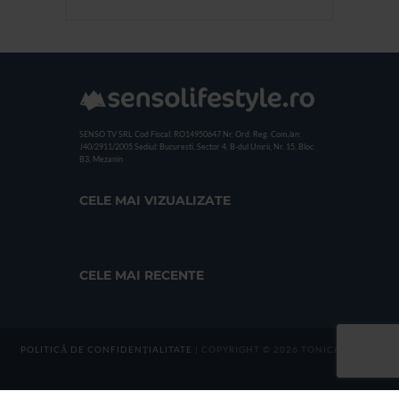
SENSO TV SRL
Cod Fiscal: RO14950647
Nr. Ord. Reg. Com./an:
J40/2911/2005
Sediul: Bucuresti, Sector 4, B-dul Unirii, Nr. 15, Bloc
B3, Mezanin
CELE MAI VIZUALIZATE
CELE MAI RECENTE
POLITICĂ DE CONFIDENȚIALITATE
| COPYRIGHT © 2026 TONICA GROUP