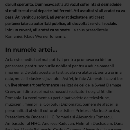
daruit speranta. Dumneavoastra ati vazut suferinta si deznadejde
si n-ati trecut mai departe indiferenti. Ati ascultat si ati aratat ca va
pasa. Ati venit cu solutii, ati generat dezbatere, ati creat
parteneriate cu autoritati publice, ati dezvoltat servicii sociale.
Intr-un cuvant, ati aratat ca se poate
– a spus presedintele
Romaniei, Klaus Werner Iohannis.
In numele artei…
Arta este mediul cel mai potrivit pentru promovarea ideilor
generoase, pentru scopurile nobile si pentru a aduce oamenii
impreuna. De data acesta, arta stradala s-a alaturat, pentru prima
data, muzicii clasice si jazz-ului. Astfel, in fata Ateneului a avut loc
un
live street art performance
realizat de cei de la Sweet Damage
Crew, unii dintre cei mai cunoscuti realizatori de graffiti din
Romania. La eveniment au participat vedete de televiziune,
muzicieni, membri ai Corpului Diplomatic, oameni de afaceri si
personalitati al vietii cultural-artistice: Printesa Marina Sturdza,
Presedinte de Onoare HHC Romania si Alexandru Tomescu,
Ambasador al HHC, Andreea Raducan, Helmuth Duckadam, Dana
Savuica, Magda Palimariu, Corina Caragea, Alexandra Ungureanu,