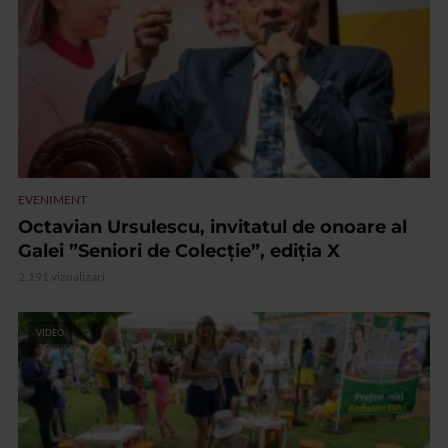
EVENIMENT
Octavian Ursulescu, invitatul de onoare al
Galei ”Seniori de Colecție”, ediția X
2.191 vizualizari
VIDEO