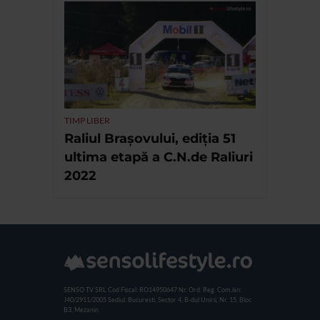
TIMP LIBER
Raliul Brașovului, ediția 51
ultima etapă a C.N.de Raliuri
2022
SENSO TV SRL
Cod Fiscal: RO14950647
Nr. Ord. Reg. Com./an:
J40/2911/2005
Sediul: Bucuresti, Sector 4, B-dul Unirii, Nr. 15, Bloc
B3, Mezanin