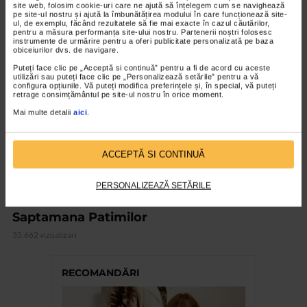
34.673 vizualizari
site web, folosim cookie-uri care ne ajută să înțelegem cum se navighează
pe site-ul nostru și ajută la îmbunătățirea modului în care funcționează site-
ul, de exemplu, făcând rezultatele să fie mai exacte în cazul căutărilor,
pentru a măsura performanța site-ului nostru. Partenerii noștri folosesc
VIDEO
instrumente de urmărire pentru a oferi publicitate personalizată pe baza
obiceiurilor dvs. de navigare.
Puteți face clic pe „Acceptă si continuă” pentru a fi de acord cu aceste
utilizări sau puteți face clic pe „Personalizează setările” pentru a vă
configura opțiunile. Vă puteți modifica preferințele și, în special, vă puteți
retrage consimțământul pe site-ul nostru în orice moment.
Mai multe detalii
aici
.
ACCEPTĂ SI CONTINUĂ
PERSONALIZEAZĂ SETĂRILE
COLECŢIA SENSO TV
Saptamana Patimilor
35.662 vizualizari
RECOMANDĂRI