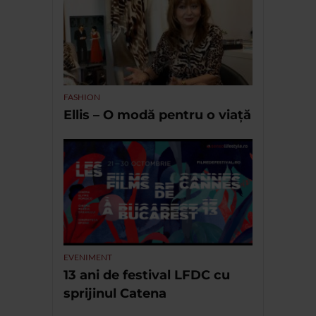
FASHION
Ellis – O modă pentru o viață
EVENIMENT
13 ani de festival LFDC cu
sprijinul Catena