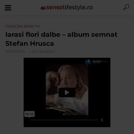
COLECŢIA SENSO TV
Iarasi flori dalbe – album semnat
Stefan Hrusca
30/03/2010
1.634 vizualizari