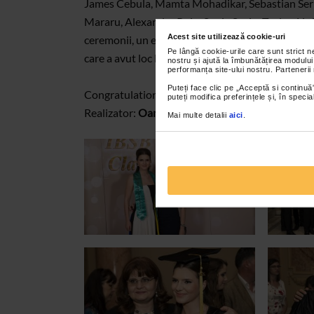
James Cebula, Mamta Mohadikar, Sebastian Serb
Mararu, Alexander Puiu, Sonia Savin, Taolun Li si
Acest site utilizează cookie-uri
ceremonii, un eveniment de exceptie pe care nime
Pe lângă cookie-urile care sunt strict 
care a avut loc la Salonul Diplomat al Athenee P
nostru și ajută la îmbunătățirea modului
performanța site-ului nostru. Partenerii
Puteți face clic pe „Acceptă si continuă”
Congratulation to the graduating CLASS of 201
puteți modifica preferințele și, în spec
Realizator:
Oana Georgescu
/ Operator:
Alex An
Mai multe detalii
aici
.