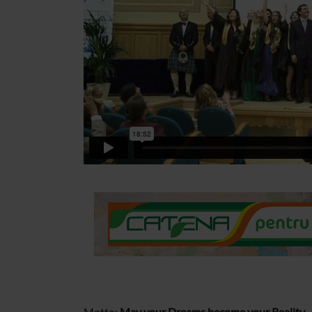
Motto:
May your Dreams become your Reality