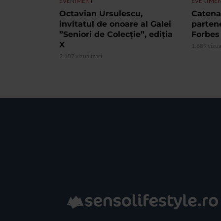
EVENIMENT
EVENIME
Octavian Ursulescu,
Catena 
invitatul de onoare al Galei
partene
”Seniori de Colecție”, ediția
Forbes
X
1.889 vizua
2.187 vizualizari