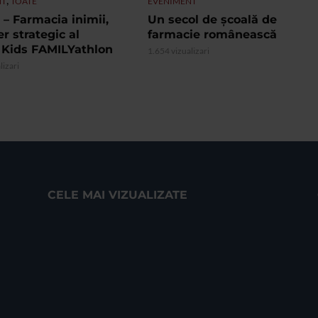
NT
TOATE
EVENIMENT
– Farmacia inimii,
Un secol de școală de
r strategic al
farmacie românească
 Kids FAMILYathlon
1.654 vizualizari
lizari
CELE MAI VIZUALIZATE