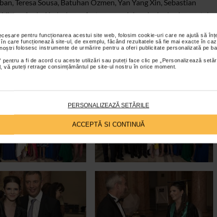
an, Teresa Sousa, Batuhan Ozmen, Yan Yang Xin, Sebastian
 Victor Andrei Lulache au fost personajele principale ale acestei
ni nu il va uita vreodata. De neuitat va ramane si petrecerea
necesare pentru funcționarea acestui site web, folosim cookie-uri care ne ajută să î
alace Hilton.
 în care funcționează site-ul, de exemplu, făcând rezultatele să fie mai exacte în caz
 noștri folosesc instrumente de urmărire pentru a oferi publicitate personalizată pe ba
 pentru a fi de acord cu aceste utilizări sau puteți face clic pe „Personalizează setăr
4!
ial, vă puteți retrage consimțământul pe site-ul nostru în orice moment.
dries
/ Editor:
Nicu Pojaru
/ Foto:
Sebastian Oros
PERSONALIZEAZĂ SETĂRILE
ACCEPTĂ SI CONTINUĂ