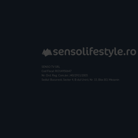
SENSO TV SRL
Cod Fiscal: RO14950647
Nr. Ord. Reg. Com./an: J40/2911/2005
Sediul: Bucuresti, Sector 4, B-dul Unirii, Nr. 15, Bloc B3, Mezanin