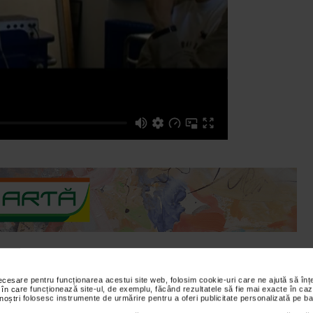
necesare pentru funcționarea acestui site web, folosim cookie-uri care ne ajută să î
Portocala Mecanica, facand o paralela intre cartea cu acelasi
 în care funcționează site-ul, de exemplu, făcând rezultatele să fie mai exacte în caz
 noștri folosesc instrumente de urmărire pentru a oferi publicitate personalizată pe ba