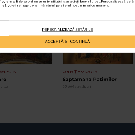
 pentru a fi de acord cu aceste utilizări sau puteți face clic pe „Personalizează setăr
ial, vă puteți retrage consimțământul pe site-ul nostru în orice moment.
PERSONALIZEAZĂ SETĂRILE
VIDEO
ACCEPTĂ SI CONTINUĂ
 SENSO TV
COLECŢIA SENSO TV
are
Saptamana Patimilor
alizari
35.664 vizualizari