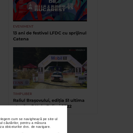
EVENIMENT
13 ani de festival LFDC cu sprijinul
Catena
TIMP LIBER
Raliul Brașovului, ediția 51 ultima
etapă a C.N.de Raliuri 2022
nțelegem cum se navighează pe site-ul
ul căutărilor, pentru a măsura
za obiceiurilor dvs. de navigare.