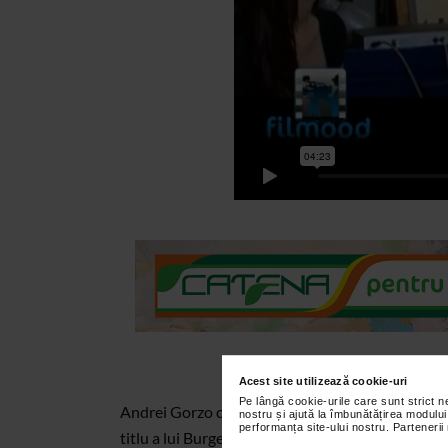
Acest site utilizează cookie-uri
Pe lângă cookie-urile care sunt strict 
Andrei Gorzo caracterizeaza personajul Alex din 
nostru și ajută la îmbunătățirea modului
performanța site-ului nostru. Partenerii
titlu a lui Burgess si filmul lui Kubrick.