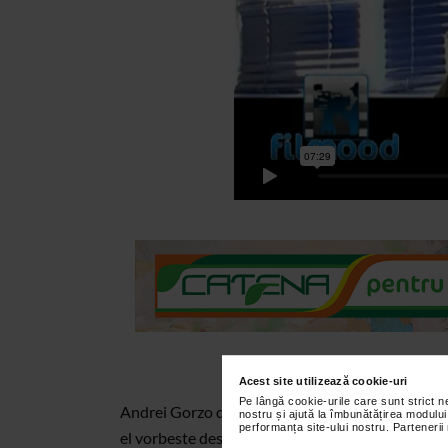
Acest site utilizează cookie-uri
Pe lângă cookie-urile care sunt strict 
Andrei Gorzo descrie filmul Full Metal Jacket pe
nostru și ajută la îmbunătățirea modului
performanța site-ului nostru. Partenerii
el vorbeste despre filmul Eyes Wide Shut si despr