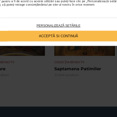
 pentru a fi de acord cu aceste utilizări sau puteți face clic pe „Personalizează setăr
ial, vă puteți retrage consimțământul pe site-ul nostru în orice moment.
PERSONALIZEAZĂ SETĂRILE
VIDEO
ACCEPTĂ SI CONTINUĂ
 SENSO TV
COLECŢIA SENSO TV
are
Saptamana Patimilor
alizari
35.664 vizualizari