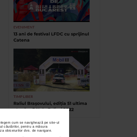
EVENIMENT
13 ani de festival LFDC cu sprijinul
Catena
TIMP LIBER
Raliul Brașovului, ediția 51 ultima
etapă a C.N.de Raliuri 2022
nțelegem cum se navighează pe site-ul
ul căutărilor, pentru a măsura
za obiceiurilor dvs. de navigare.