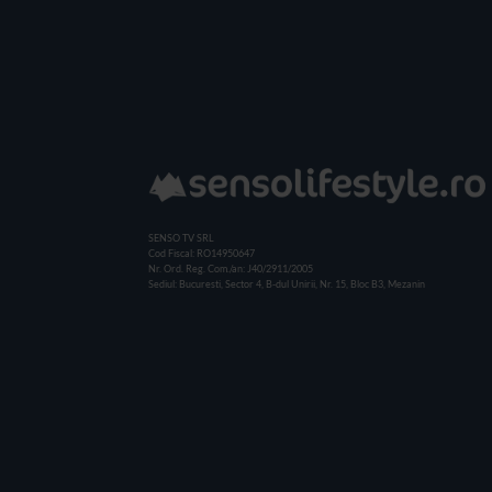
SENSO TV SRL
Cod Fiscal: RO14950647
Nr. Ord. Reg. Com./an: J40/2911/2005
Sediul: Bucuresti, Sector 4, B-dul Unirii, Nr. 15, Bloc B3, Mezanin