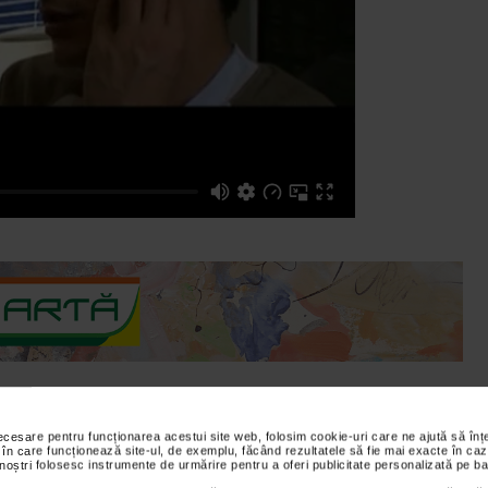
necesare pentru funcționarea acestui site web, folosim cookie-uri care ne ajută să î
 care il considera "o demonstratie pur intelectuala". De asemenea,
 în care funcționează site-ul, de exemplu, făcând rezultatele să fie mai exacte în caz
 noștri folosesc instrumente de urmărire pentru a oferi publicitate personalizată pe ba
e viziunea regizorului asupra relatiilor sexuale.