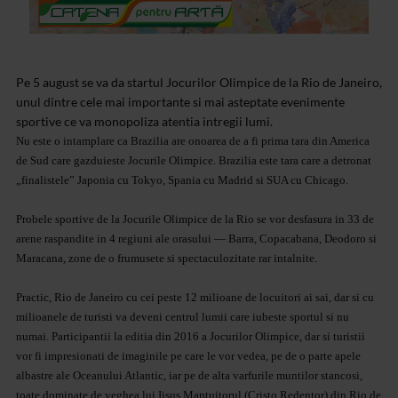
Pe 5 august se va da startul Jocurilor Olimpice de la Rio de Janeiro,
unul dintre cele mai importante si mai asteptate evenimente
sportive ce va monopoliza atentia intregii lumi.
Nu este o intamplare ca Brazilia are onoarea de a fi prima tara din America
de Sud care gazduieste Jocurile Olimpice. Brazilia este tara care a detronat
„finalistele” Japonia cu Tokyo, Spania cu Madrid si SUA cu Chicago.
Probele sportive de la Jocurile Olimpice de la Rio se vor desfasura in 33 de
arene raspandite in 4 regiuni ale orasului — Barra, Copacabana, Deodoro si
Maracana, zone de o frumusete si spectaculozitate rar intalnite.
Practic, Rio de Janeiro cu cei peste 12 milioane de locuitori ai sai, dar si cu
milioanele de turisti va deveni centrul lumii care iubeste sportul si nu
numai. Participantii la editia din 2016 a Jocurilor Olimpice, dar si turistii
vor fi impresionati de imaginile pe care le vor vedea, pe de o parte apele
albastre ale Oceanului Atlantic, iar pe de alta varfurile muntilor stancosi,
toate dominate de veghea lui Iisus Mantuitorul (Cristo Redentor) din Rio de