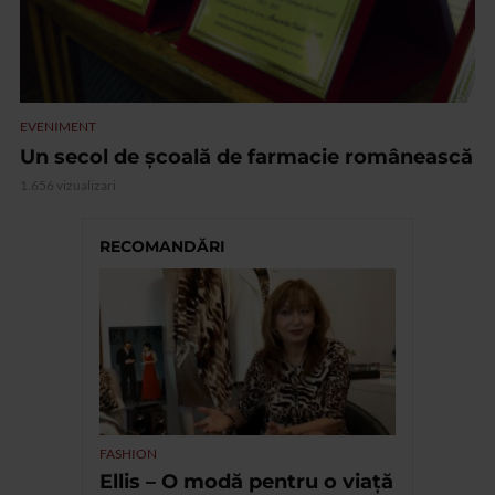
EVENIMENT
Un secol de școală de farmacie românească
1.656 vizualizari
RECOMANDĂRI
FASHION
Ellis – O modă pentru o viață