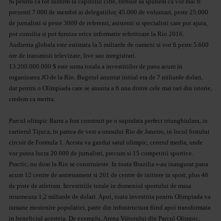
Si pentru ca tot suntem la capitolul cifre, trebuie sa spunem ca vor mai fi
prezenti 7.000 de membri ai delegatiilor, 45.000 de voluntari, peste 25.000
de jurnalisti si peste 3000 de referenti, asistenti si specialisti care pot ajuta,
pot consilia si pot furniza orice informatie referitoare la Rio 2016.
Audienta globala este estimata la 5 miliarde de oameni si vor fi peste 5.600
ore de transmisii televizate, live sau inregistrari.
13.200.000.000 $ este suma totala a investitiilor de pana acum in
organizarea JO de la Rio. Bugetul anuntat initial era de 7 miliarde dolari,
dar pentru o Olimpiada care se anunta a fi una dintre cele mai tari din istorie,
credem ca merita.
Parcul olimpic Barra a fost construit pe o suprafata perfect triunghiulara, in
cartierul Tijuca, in partea de vest a orasului Rio de Janeiro, in locul fostului
circuit de Formula 1. Acesta va gazdui satul olimpic, centrul media, unde
vor putea lucra 20.000 de jurnalisti, precum si 15 competitii sportive.
Practic, nu doar la Rio se construieste. In toata Brazilia s-au inaugurat pana
acum 12 centre de antrenament si 261 de centre de initiere in sport, plus 46
de piste de atletism. Investitiile totale in domeniul sportului de masa
insumeaza 1,2 miliarde de dolari. Apoi, toata investitia pentru Olimpiada va
ramane mostenire populatiei, parte din infrastructura fiind apoi transformata
in beneficiul acesteia. De exemplu, Arena Viitorului din Parcul Olimpic,