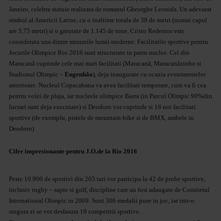
Janeiro, celebra statuie realizata de romanul Gheorghe Leonida. Un adevarat
simbol al Americii Latine, cu o inaltime totala de 38 de metri (numai capul
are 3,75 metri) si o greutate de 1.145 de tone, Cristo Redentor este
considerata una dintre minunile lumii moderne. Facilitatile sportive pentru
Jocurile Olimpice Rio 2016 sunt structurate in patru nuclee. Cel din
Maracanã cuprinde cele mai mari facilitati (Maracanã, Maracanãzinho si
Stadionul Olimpic –
Engenhão
), deja inaugurate cu ocazia evenimentelor
anterioare. Nucleul Copacabana va avea facilitati temporare, cum va fi cea
pentru volei de plaja, iar nucleele olimpice Barra (in Parcul Olimpic 90%din
lucrari sunt deja executate) si Deodoro vor cuprinde si 16 noi facilitati
sportive (de exemplu, pistele de mountain-bike si de BMX, ambele in
Deodoro)
Cifre impresionante pentru J.O.de la Rio 2016
Peste 10.900 de sportivi din 205 tari vor participa la 42 de probe sportive,
inclusiv rugby – sapte si golf, discipline care au fost adaugate de Comitetul
International Olimpic in 2009. Sunt 306 medalii puse in joc, iar intr-o
singura zi se vor desfasura 19 competitii sportive. .