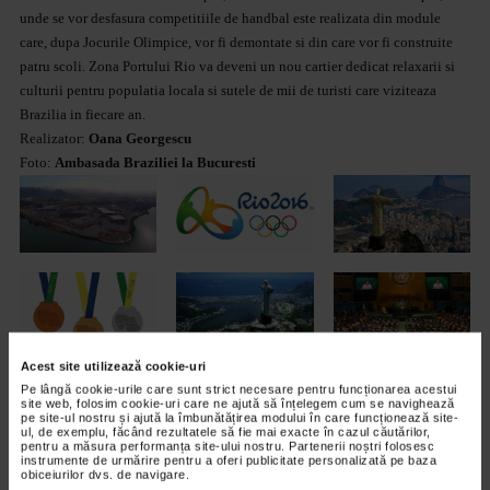
unde se vor desfasura competitiile de handbal este realizata din module
care, dupa Jocurile Olimpice, vor fi demontate si din care vor fi construite
patru scoli. Zona Portului Rio va deveni un nou cartier dedicat relaxarii si
culturii pentru populatia locala si sutele de mii de turisti care viziteaza
Brazilia in fiecare an.
Realizator:
Oana Georgescu
Foto:
Ambasada Braziliei la Bucuresti
Acest site utilizează cookie-uri
Pe lângă cookie-urile care sunt strict necesare pentru funcționarea acestui
site web, folosim cookie-uri care ne ajută să înțelegem cum se navighează
pe site-ul nostru și ajută la îmbunătățirea modului în care funcționează site-
ul, de exemplu, făcând rezultatele să fie mai exacte în cazul căutărilor,
pentru a măsura performanța site-ului nostru. Partenerii noștri folosesc
instrumente de urmărire pentru a oferi publicitate personalizată pe baza
obiceiurilor dvs. de navigare.