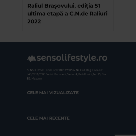
Raliul Brașovului, ediția 51
ultima etapă a C.N.de Raliuri
2022
SENSO TV SRL
Cod Fiscal: RO14950647
Nr. Ord. Reg. Com./an:
J40/2911/2005
Sediul: Bucuresti, Sector 4, B-dul Unirii, Nr. 15, Bloc
B3, Mezanin
CELE MAI VIZUALIZATE
CELE MAI RECENTE