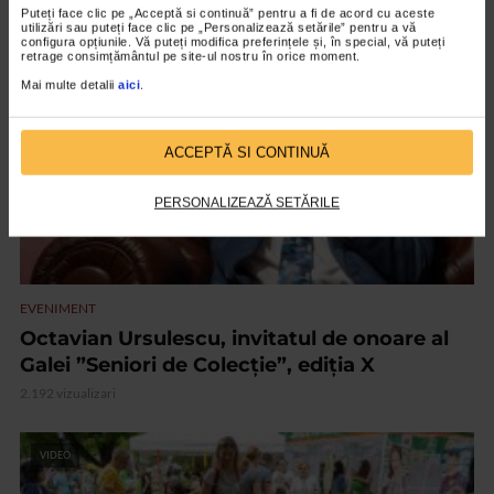
ARTICOLE ASEMANATOARE
Puteți face clic pe „Acceptă si continuă” pentru a fi de acord cu aceste
utilizări sau puteți face clic pe „Personalizează setările” pentru a vă
configura opțiunile. Vă puteți modifica preferințele și, în special, vă puteți
VIDEO
retrage consimțământul pe site-ul nostru în orice moment.
Mai multe detalii
aici
.
ACCEPTĂ SI CONTINUĂ
PERSONALIZEAZĂ SETĂRILE
EVENIMENT
Octavian Ursulescu, invitatul de onoare al
Galei ”Seniori de Colecție”, ediția X
2.192 vizualizari
VIDEO