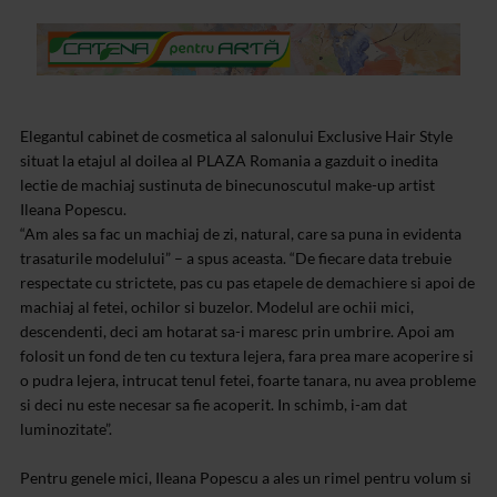
Elegantul cabinet de cosmetica al salonului Exclusive Hair Style
situat la etajul al doilea al PLAZA Romania a gazduit o inedita
lectie de machiaj sustinuta de binecunoscutul make-up artist
Ileana Popescu.
“Am ales sa fac un machiaj de zi, natural, care sa puna in evidenta
trasaturile modelului” – a spus aceasta. “De fiecare data trebuie
respectate cu strictete, pas cu pas etapele de demachiere si apoi de
machiaj al fetei, ochilor si buzelor. Modelul are ochii mici,
descendenti, deci am hotarat sa-i maresc prin umbrire. Apoi am
folosit un fond de ten cu textura lejera, fara prea mare acoperire si
o pudra lejera, intrucat tenul fetei, foarte tanara, nu avea probleme
si deci nu este necesar sa fie acoperit. In schimb, i-am dat
luminozitate”.
Pentru genele mici, Ileana Popescu a ales un rimel pentru volum si