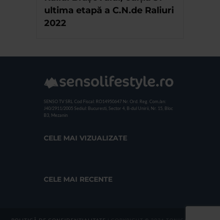
ultima etapă a C.N.de Raliuri
2022
SENSO TV SRL
Cod Fiscal: RO14950647
Nr. Ord. Reg. Com./an:
J40/2911/2005
Sediul: Bucuresti, Sector 4, B-dul Unirii, Nr. 15, Bloc
B3, Mezanin
CELE MAI VIZUALIZATE
CELE MAI RECENTE