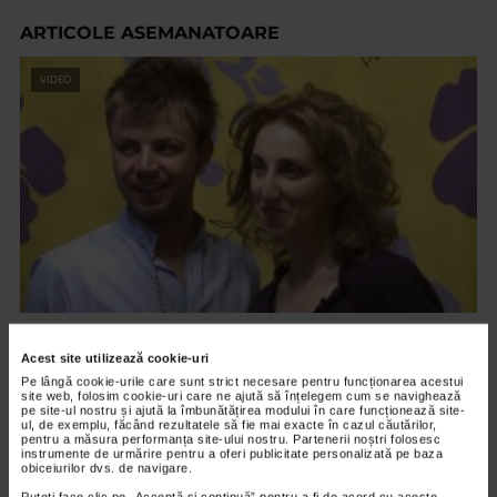
ARTICOLE ASEMANATOARE
VIDEO
FRUMUSEŢE
Acest site utilizează cookie-uri
Look de vara 2011
Pe lângă cookie-urile care sunt strict necesare pentru funcționarea acestui
13.542 vizualizari
site web, folosim cookie-uri care ne ajută să înțelegem cum se navighează
pe site-ul nostru și ajută la îmbunătățirea modului în care funcționează site-
ul, de exemplu, făcând rezultatele să fie mai exacte în cazul căutărilor,
pentru a măsura performanța site-ului nostru. Partenerii noștri folosesc
instrumente de urmărire pentru a oferi publicitate personalizată pe baza
VIDEO
obiceiurilor dvs. de navigare.
Puteți face clic pe „Acceptă si continuă” pentru a fi de acord cu aceste