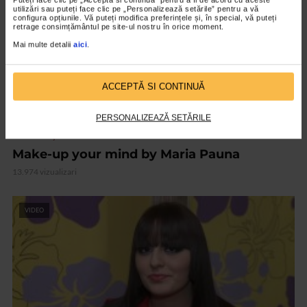
utilizări sau puteți face clic pe „Personalizează setările” pentru a vă
configura opțiunile. Vă puteți modifica preferințele și, în special, vă puteți
retrage consimțământul pe site-ul nostru în orice moment.
Mai multe detalii
aici
.
ACCEPTĂ SI CONTINUĂ
PERSONALIZEAZĂ SETĂRILE
FRUMUSEŢE
Make-up your mind by Maria Pauna
13.974 vizualizari
VIDEO