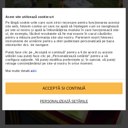
Acest site utilizează cookie-uri
Pe lângă cookie-urile care sunt strict necesare pentru funcționarea acestui
,
EVENIMENT
TOATE
site web, folosim cookie-uri care ne ajută să înțelegem cum se navighează
pe site-ul nostru și ajută la îmbunătățirea modului în care funcționează site-
Catena – Farmacia inimii, partener strategic
ul, de exemplu, făcând rezultatele să fie mai exacte în cazul căutărilor,
pentru a măsura performanța site-ului nostru. Partenerii noștri folosesc
al Forbes Kids FAMILYathlon
instrumente de urmărire pentru a oferi publicitate personalizată pe baza
obiceiurilor dvs. de navigare.
1.885 vizualizari
Puteți face clic pe „Acceptă si continuă” pentru a fi de acord cu aceste
utilizări sau puteți face clic pe „Personalizează setările” pentru a vă
configura opțiunile. Vă puteți modifica preferințele și, în special, vă puteți
retrage consimțământul pe site-ul nostru în orice moment.
VIDEO
Mai multe detalii
aici
.
ACCEPTĂ SI CONTINUĂ
PERSONALIZEAZĂ SETĂRILE