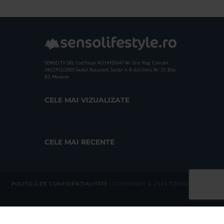
SENSO TV SRL
Cod Fiscal: RO14950647
Nr. Ord. Reg. Com./an:
J40/2911/2005
Sediul: Bucuresti, Sector 4, B-dul Unirii, Nr. 15, Bloc
B3, Mezanin
CELE MAI VIZUALIZATE
CELE MAI RECENTE
POLITICĂ DE CONFIDENȚIALITATE
| COPYRIGHT © 2026 TONICA GROUP