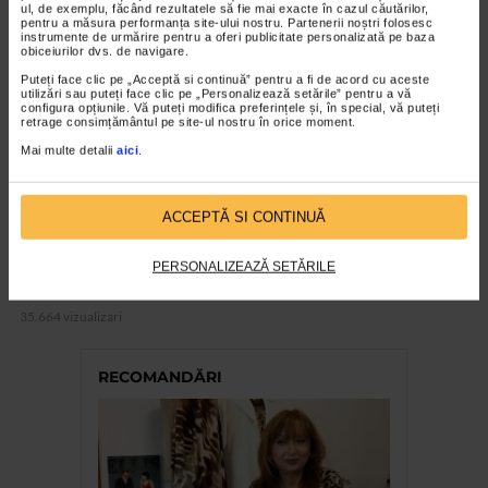
VIDEO
ul, de exemplu, făcând rezultatele să fie mai exacte în cazul căutărilor,
pentru a măsura performanța site-ului nostru. Partenerii noștri folosesc
instrumente de urmărire pentru a oferi publicitate personalizată pe baza
obiceiurilor dvs. de navigare.
Puteți face clic pe „Acceptă si continuă” pentru a fi de acord cu aceste
utilizări sau puteți face clic pe „Personalizează setările” pentru a vă
configura opțiunile. Vă puteți modifica preferințele și, în special, vă puteți
retrage consimțământul pe site-ul nostru în orice moment.
Mai multe detalii
aici
.
ACCEPTĂ SI CONTINUĂ
COLECŢIA SENSO TV
PERSONALIZEAZĂ SETĂRILE
Saptamana Patimilor
35.664 vizualizari
RECOMANDĂRI