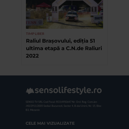
TIMP LIBER
Raliul Brașovului, ediția 51
ultima etapă a C.N.de Raliuri
2022
SENSO TV SRL
Cod Fiscal: RO14950647
Nr. Ord. Reg. Com./an:
J40/2911/2005
Sediul: Bucuresti, Sector 4, B-dul Unirii, Nr. 15, Bloc
B3, Mezanin
CELE MAI VIZUALIZATE