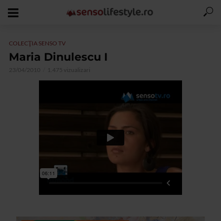
COLECŢIA SENSO TV
Maria Dinulescu I
23/04/2010
1.475 vizualizari