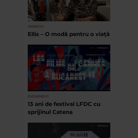
FASHION
Ellis – O modă pentru o viață
EVENIMENT
13 ani de festival LFDC cu
sprijinul Catena