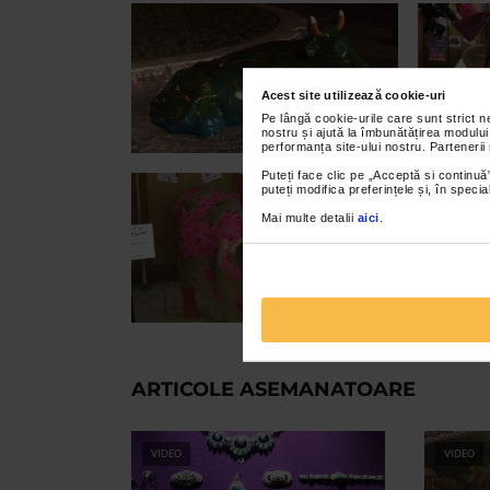
Acest site utilizează cookie-uri
Pe lângă cookie-urile care sunt strict 
nostru și ajută la îmbunătățirea modului
performanța site-ului nostru. Partenerii
Puteți face clic pe „Acceptă si continuă”
puteți modifica preferințele și, în spec
Mai multe detalii
aici
.
ARTICOLE ASEMANATOARE
VIDEO
VIDEO