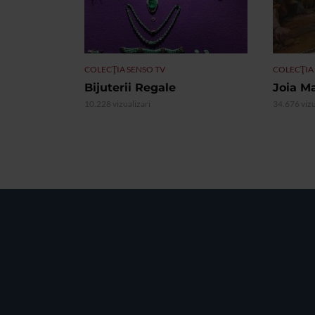
COLECŢIA SENSO TV
COLECŢIA
Bijuterii Regale
Joia M
10.228 vizualizari
34.676 vizu