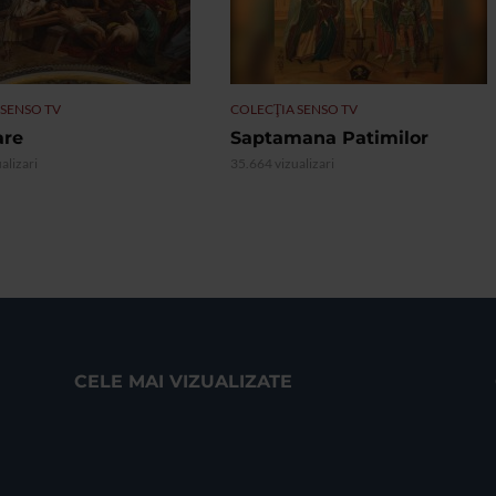
 SENSO TV
COLECŢIA SENSO TV
are
Saptamana Patimilor
alizari
35.664 vizualizari
CELE MAI VIZUALIZATE