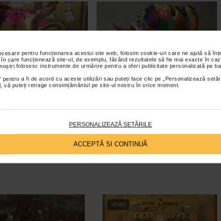
necesare pentru funcționarea acestui site web, folosim cookie-uri care ne ajută să î
 în care funcționează site-ul, de exemplu, făcând rezultatele să fie mai exacte în caz
 noștri folosesc instrumente de urmărire pentru a oferi publicitate personalizată pe ba
 pentru a fi de acord cu aceste utilizări sau puteți face clic pe „Personalizează setăr
ial, vă puteți retrage consimțământul pe site-ul nostru în orice moment.
PERSONALIZEAZĂ SETĂRILE
ACCEPTĂ SI CONTINUĂ
VIDEO