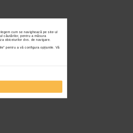
nțelegem cum se navighează pe site-ul
ul căutărilor, pentru a măsura
za obiceiurilor dvs. de navigare.
ile” pentru a vă configura opțiunile. Vă