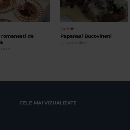
CUISINE
 romanesti de
Papanasi Bucovineni
ta
22.244 vizualizari
alizari
CELE MAI VIZUALIZATE