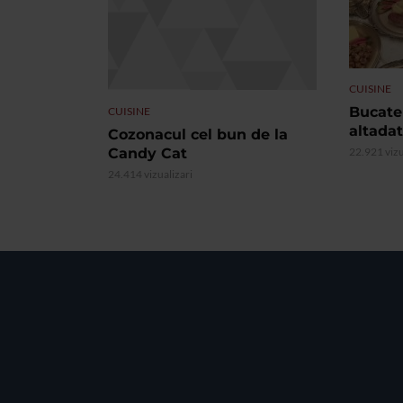
CUISINE
Bucate
CUISINE
altada
Cozonacul cel bun de la
Candy Cat
22.921 vizu
24.414 vizualizari