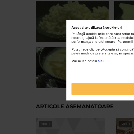
Acest site utilizează cookie-uri
Pe lângă cookie-urile care sunt strict 
nostru și ajută la îmbunătățirea modului
performanța site-ului nostru. Partenerii
Puteți face clic pe „Acceptă si continuă”
puteți modifica preferințele și, în spec
Mai multe detalii
aici
.
ARTICOLE ASEMANATOARE
VIDEO
VIDEO