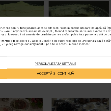
necesare pentru funcționarea acestui site web, folosim cookie-uri care ne ajută să î
 în care funcționează site-ul, de exemplu, făcând rezultatele să fie mai exacte în caz
 noștri folosesc instrumente de urmărire pentru a oferi publicitate personalizată pe ba
 pentru a fi de acord cu aceste utilizări sau puteți face clic pe „Personalizează setăr
ial, vă puteți retrage consimțământul pe site-ul nostru în orice moment.
PERSONALIZEAZĂ SETĂRILE
ACCEPTĂ SI CONTINUĂ
VIDEO