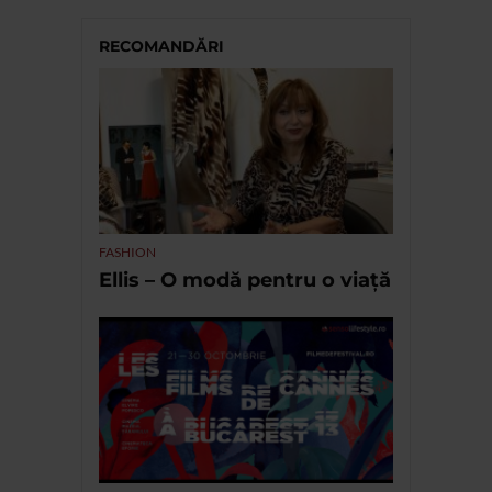
RECOMANDĂRI
FASHION
Ellis – O modă pentru o viață