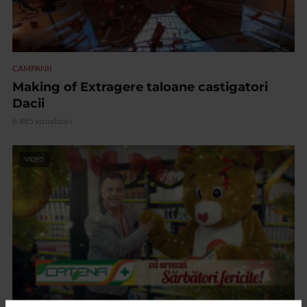
CAMPANII
Making of Extragere taloane castigatori
Dacii
6.885 vizualizari
VIDEO