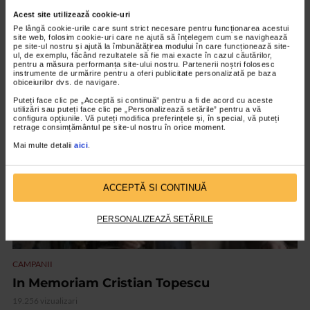
CAMPANII
Acest site utilizează cookie-uri
Catena si Adrian Enache va ureaza
Pe lângă cookie-urile care sunt strict necesare pentru funcționarea acestui
site web, folosim cookie-uri care ne ajută să înțelegem cum se navighează
Sarbatori fericite!
pe site-ul nostru și ajută la îmbunătățirea modului în care funcționează site-
ul, de exemplu, făcând rezultatele să fie mai exacte în cazul căutărilor,
9.607 vizualizari
pentru a măsura performanța site-ului nostru. Partenerii noștri folosesc
instrumente de urmărire pentru a oferi publicitate personalizată pe baza
obiceiurilor dvs. de navigare.
Puteți face clic pe „Acceptă si continuă” pentru a fi de acord cu aceste
VIDEO
utilizări sau puteți face clic pe „Personalizează setările” pentru a vă
configura opțiunile. Vă puteți modifica preferințele și, în special, vă puteți
retrage consimțământul pe site-ul nostru în orice moment.
Mai multe detalii
aici
.
ACCEPTĂ SI CONTINUĂ
PERSONALIZEAZĂ SETĂRILE
CAMPANII
In Memoriam Cristian Topescu
19.256 vizualizari