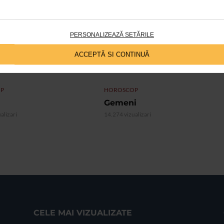
PERSONALIZEAZĂ SETĂRILE
ACCEPTĂ SI CONTINUĂ
P
HOROSCOP
Gemeni
alizari
14.274 vizualizari
CELE MAI VIZUALIZATE