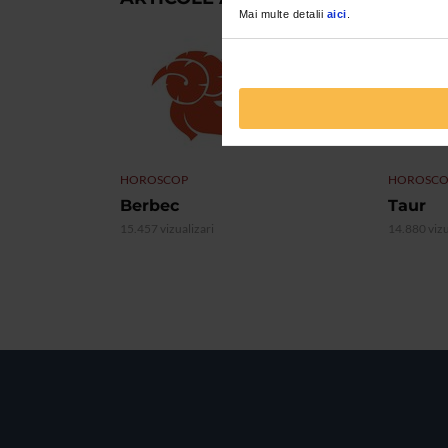
Mai multe detalii
aici
.
HOROSCOP
HOROSCO
Berbec
Taur
15.457 vizualizari
14.880 vizu