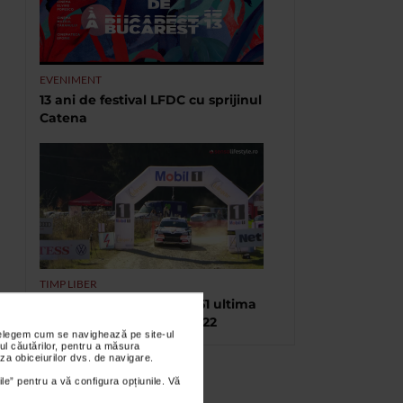
EVENIMENT
13 ani de festival LFDC cu sprijinul
Catena
TIMP LIBER
Raliul Brașovului, ediția 51 ultima
etapă a C.N.de Raliuri 2022
nțelegem cum se navighează pe site-ul
ul căutărilor, pentru a măsura
za obiceiurilor dvs. de navigare.
ile” pentru a vă configura opțiunile. Vă