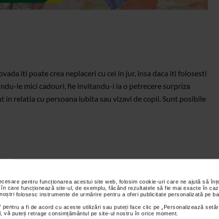
ovada iti poate crea neplaceri cu cei in jur, insa daca iti folosesti
rindu-le mici cadouri, fie invitandu-i la o petrecere surpriza
t in relatia cu persoana iubita sau vizavi de copii. Sunt posibile
necesare pentru funcționarea acestui site web, folosim cookie-uri care ne ajută să î
 în care funcționează site-ul, de exemplu, făcând rezultatele să fie mai exacte în caz
 noștri folosesc instrumente de urmărire pentru a oferi publicitate personalizată pe ba
 pentru a fi de acord cu aceste utilizări sau puteți face clic pe „Personalizează setăr
ial, vă puteți retrage consimțământul pe site-ul nostru în orice moment.