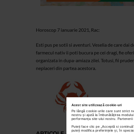
Horoscop 7 ianuarie 2021, Rac:
Esti pus pe sotii si aventuri. Veselia de care dai d
farmecul nativ ii poti bucura pe cei dragi, fie ofe
organizata in dupa-amiaza zilei. Totusi, fii pruden
neplaceri din partea acestora.
Acest site utilizează cookie-uri
Pe lângă cookie-urile care sunt strict 
nostru și ajută la îmbunătățirea modului
performanța site-ului nostru. Partenerii
Puteți face clic pe „Acceptă si continuă”
puteți modifica preferințele și, în spec
ARTICOLE ASEMANATOARE