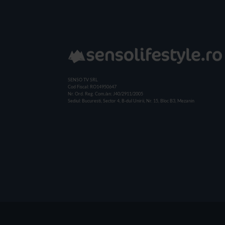
SENSO TV SRL
Cod Fiscal: RO14950647
Nr. Ord. Reg. Com./an: J40/2911/2005
Sediul: Bucuresti, Sector 4, B-dul Unirii, Nr. 15, Bloc B3, Mezanin