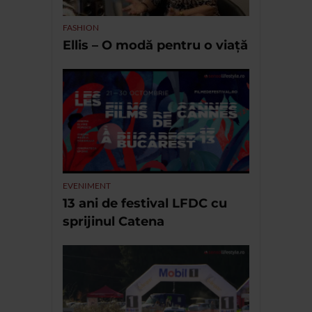
FASHION
Ellis – O modă pentru o viață
EVENIMENT
13 ani de festival LFDC cu
sprijinul Catena