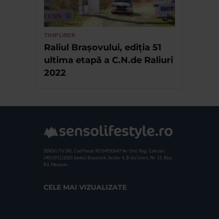
TIMP LIBER
Raliul Brașovului, ediția 51
ultima etapă a C.N.de Raliuri
2022
SENSO TV SRL
Cod Fiscal: RO14950647
Nr. Ord. Reg. Com./an:
J40/2911/2005
Sediul: Bucuresti, Sector 4, B-dul Unirii, Nr. 15, Bloc
B3, Mezanin
CELE MAI VIZUALIZATE