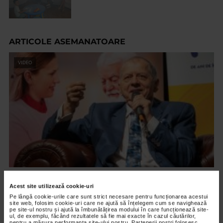
ARTICOLE ASEMANATOARE
VIDEO
EVENIMENT
Acest site utilizează cookie-uri
Octavian Ursulescu, invitatul de onoare al
Pe lângă cookie-urile care sunt strict necesare pentru funcționarea acestui
Galei ”Seniori de Colecție”, ediția X
site web, folosim cookie-uri care ne ajută să înțelegem cum se navighează
pe site-ul nostru și ajută la îmbunătățirea modului în care funcționează site-
2.185 vizualizari
ul, de exemplu, făcând rezultatele să fie mai exacte în cazul căutărilor,
pentru a măsura performanța site-ului nostru. Partenerii noștri folosesc