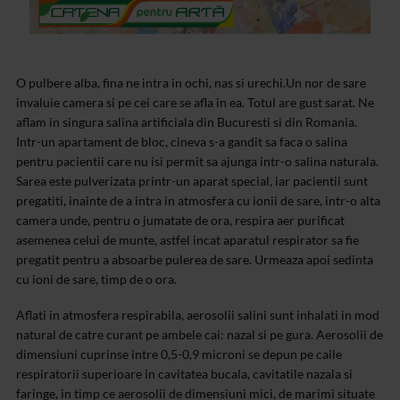
O pulbere alba, fina ne intra in ochi, nas si urechi.Un nor de sare
invaluie camera si pe cei care se afla in ea. Totul are gust sarat. Ne
aflam in singura salina artificiala din Bucuresti si din Romania.
Intr-un apartament de bloc, cineva s-a gandit sa faca o salina
pentru pacientii care nu isi permit sa ajunga intr-o salina naturala.
Sarea este pulverizata printr-un aparat special, iar pacientii sunt
pregatiti, inainte de a intra in atmosfera cu ionii de sare, intr-o alta
camera unde, pentru o jumatate de ora, respira aer purificat
asemenea celui de munte, astfel incat aparatul respirator sa fie
pregatit pentru a absoarbe pulerea de sare. Urmeaza apoi sedinta
cu ioni de sare, timp de o ora.
Aflati in atmosfera respirabila, aerosolii salini sunt inhalati in mod
natural de catre curant pe ambele cai: nazal si pe gura. Aerosolii de
dimensiuni cuprinse intre 0,5-0,9 microni se depun pe caile
respiratorii superioare in cavitatea bucala, cavitatile nazala si
faringe, in timp ce aerosolii de dimensiuni mici, de marimi situate