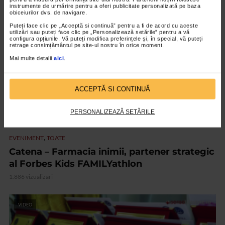
instrumente de urmărire pentru a oferi publicitate personalizată pe baza
obiceiurilor dvs. de navigare.
VIDEO
Puteți face clic pe „Acceptă si continuă” pentru a fi de acord cu aceste
utilizări sau puteți face clic pe „Personalizează setările” pentru a vă
configura opțiunile. Vă puteți modifica preferințele și, în special, vă puteți
retrage consimțământul pe site-ul nostru în orice moment.
Mai multe detalii
aici
.
ACCEPTĂ SI CONTINUĂ
PERSONALIZEAZĂ SETĂRILE
,
EVENIMENT
TOATE
Catena – Farmacia inimii, partener strategic
al Forbes Kids FAMILYathlon
1.886 vizualizari
VIDEO