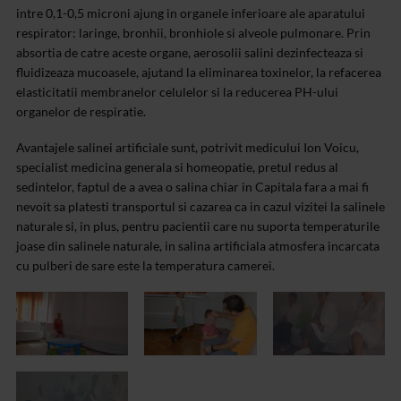
intre 0,1-0,5 microni ajung in organele inferioare ale aparatului
respirator: laringe, bronhii, bronhiole si alveole pulmonare. Prin
absortia de catre aceste organe, aerosolii salini dezinfecteaza si
fluidizeaza mucoasele, ajutand la eliminarea toxinelor, la refacerea
elasticitatii membranelor celulelor si la reducerea PH-ului
organelor de respiratie.
Avantajele salinei artificiale sunt, potrivit medicului Ion Voicu,
specialist medicina generala si homeopatie, pretul redus al
sedintelor, faptul de a avea o salina chiar in Capitala fara a mai fi
nevoit sa platesti transportul si cazarea ca in cazul vizitei la salinele
naturale si, in plus, pentru pacientii care nu suporta temperaturile
joase din salinele naturale, in salina artificiala atmosfera incarcata
cu pulberi de sare este la temperatura camerei.