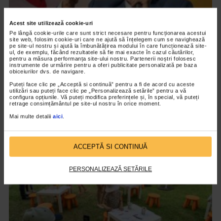
Acest site utilizează cookie-uri
Pe lângă cookie-urile care sunt strict necesare pentru funcționarea acestui
site web, folosim cookie-uri care ne ajută să înțelegem cum se navighează
pe site-ul nostru și ajută la îmbunătățirea modului în care funcționează site-
ul, de exemplu, făcând rezultatele să fie mai exacte în cazul căutărilor,
pentru a măsura performanța site-ului nostru. Partenerii noștri folosesc
instrumente de urmărire pentru a oferi publicitate personalizată pe baza
obiceiurilor dvs. de navigare.
EVENIMENT
Puteți face clic pe „Acceptă si continuă” pentru a fi de acord cu aceste
Octavian Ursulescu, invitatul de onoare al
utilizări sau puteți face clic pe „Personalizează setările” pentru a vă
configura opțiunile. Vă puteți modifica preferințele și, în special, vă puteți
Galei ”Seniori de Colecție”, ediția X
retrage consimțământul pe site-ul nostru în orice moment.
2.185 vizualizari
Mai multe detalii
aici
.
VIDEO
ACCEPTĂ SI CONTINUĂ
PERSONALIZEAZĂ SETĂRILE