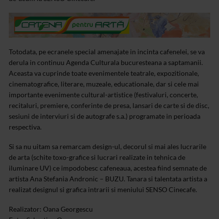
Totodata, pe ecranele special amenajate in incinta cafenelei, se va
derula in continuu Agenda Culturala bucuresteana a saptamanii.
Aceasta va cuprinde toate evenimentele teatrale, expozitionale,
cinematografice, literare, muzeale, educationale, dar si cele mai
importante evenimente cultural-artistice (festivaluri, concerte,
recitaluri, premiere, conferinte de presa, lansari de carte si de disc,
sesiuni de interviuri si de autografe s.a.) programate in perioada
respectiva.
Si sa nu uitam sa remarcam design-ul, decorul si mai ales lucrarile
de arta (schite toxo-grafice si lucrari realizate in tehnica de
iluminare UV) ce impodobesc cafeneaua, acestea fiind semnate de
artista Ana Stefania Andronic – BUZU. Tanara si talentata artista a
realizat designul si grafica intrarii si meniului SENSO Cinecafe.
Realizator: Oana Georgescu