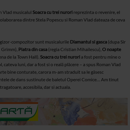
an Vlad musicalul
Soacra cu trei nurori
reprezinta o revenire, el
olaborarea dintre Stela Popescu si Roman Vlad dateaza de ceva
regizor-compozitor sunt musicalurile
Diamantul si gasca
(dupa Sir
i Grimm),
Piatra din casa
(regia Cristian Mihailescu),
O noapte
ena de la Town Hall).
Soacra cu trei nurori
a fost pentru mine o
, cateva luni, dar a fost si o reală plăcere – a spus Roman Vlad
rte bine conturate, carora m-am straduit sa le găsesc
ntele de dans sustinute de baletul Operei Comice… Am tinut
ragatoare, accesibila, dar si actuala.