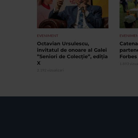
EVENIMENT
EVENIME
Octavian Ursulescu,
Catena 
invitatul de onoare al Galei
partene
”Seniori de Colecție”, ediția
Forbes
X
1.893 vizua
2.192 vizualizari