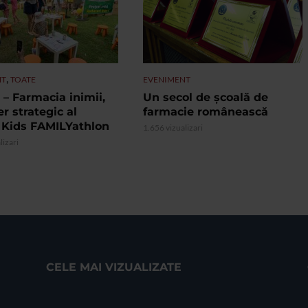
,
NT
TOATE
EVENIMENT
– Farmacia inimii,
Un secol de școală de
r strategic al
farmacie românească
 Kids FAMILYathlon
1.656 vizualizari
lizari
CELE MAI VIZUALIZATE