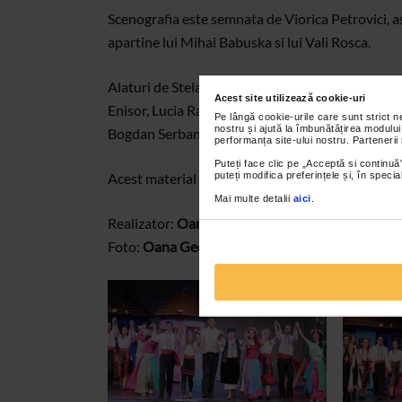
Scenografia este semnata de Viorica Petrovici, a
apartine lui Mihai Babuska si lui Vali Rosca.
Alaturi de Stela Popescu si de baletul Operei C
Acest site utilizează cookie-uri
Enisor, Lucia Racoveanu, Jennifer Dumitrascu, G
Pe lângă cookie-urile care sunt strict 
nostru și ajută la îmbunătățirea modului
Bogdan Serban, Levente Ambrus, Andrei Rosu s.
performanța site-ului nostru. Partenerii
Puteți face clic pe „Acceptă si continuă”
puteți modifica preferințele și, în spec
Acest material va este oferit de Catena.
Mai multe detalii
aici
.
Realizator:
Oana Georgescu
Foto:
Oana Georgescu