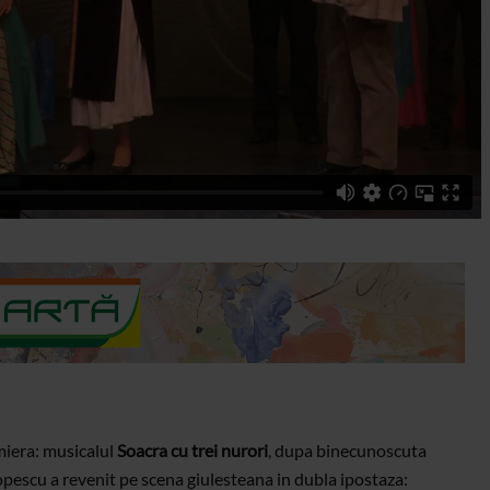
miera: musicalul
Soacra cu trei nurori
, dupa binecunoscuta
opescu a revenit pe scena giulesteana in dubla ipostaza: