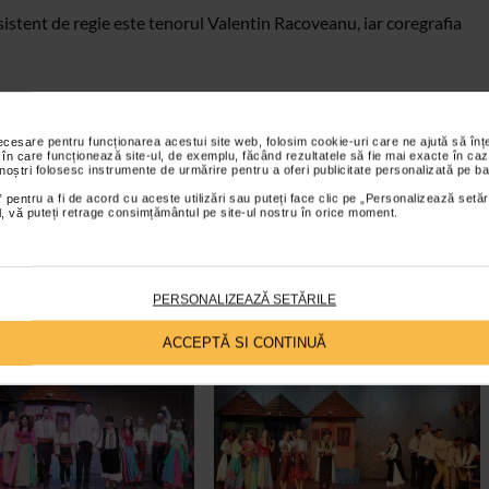
sistent de regie este tenorul Valentin Racoveanu, iar coregrafia
omice pentru Copii, joaca Raluca Oprea, Oana Serban, Roberta
abriela Daha, Andrei Lazar, Daniel Filipescu, Fang Shuang,
necesare pentru funcționarea acestui site web, folosim cookie-uri care ne ajută să î
 în care funcționează site-ul, de exemplu, făcând rezultatele să fie mai exacte în caz
a.
 noștri folosesc instrumente de urmărire pentru a oferi publicitate personalizată pe ba
 pentru a fi de acord cu aceste utilizări sau puteți face clic pe „Personalizează setăr
ial, vă puteți retrage consimțământul pe site-ul nostru în orice moment.
PERSONALIZEAZĂ SETĂRILE
ACCEPTĂ SI CONTINUĂ