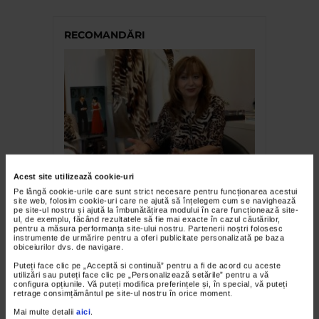
RECOMANDĂRI
FASHION
Acest site utilizează cookie-uri
Ellis – O modă pentru o viață
Pe lângă cookie-urile care sunt strict necesare pentru funcționarea acestui
site web, folosim cookie-uri care ne ajută să înțelegem cum se navighează
pe site-ul nostru și ajută la îmbunătățirea modului în care funcționează site-
ul, de exemplu, făcând rezultatele să fie mai exacte în cazul căutărilor,
pentru a măsura performanța site-ului nostru. Partenerii noștri folosesc
instrumente de urmărire pentru a oferi publicitate personalizată pe baza
obiceiurilor dvs. de navigare.
Puteți face clic pe „Acceptă si continuă” pentru a fi de acord cu aceste
utilizări sau puteți face clic pe „Personalizează setările” pentru a vă
configura opțiunile. Vă puteți modifica preferințele și, în special, vă puteți
retrage consimțământul pe site-ul nostru în orice moment.
Mai multe detalii
aici
.