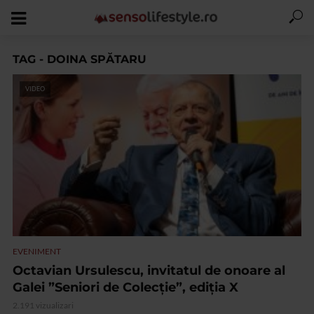
TAG - DOINA SPĂTARU
VIDEO
EVENIMENT
Octavian Ursulescu, invitatul de onoare al
Galei ”Seniori de Colecție”, ediția X
2.191 vizualizari