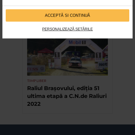
EVENIMENT
13 ani de festival LFDC cu
ACCEPTĂ SI CONTINUĂ
sprijinul Catena
PERSONALIZEAZĂ SETĂRILE
TIMP LIBER
Raliul Brașovului, ediția 51
ultima etapă a C.N.de Raliuri
2022