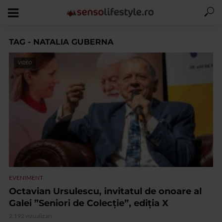
TAG - NATALIA GUBERNA
VIDEO
EVENIMENT
Octavian Ursulescu, invitatul de onoare al
Galei ”Seniori de Colecție”, ediția X
2.192 vizualizari