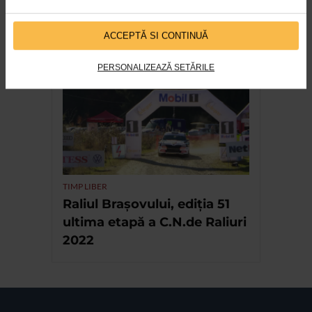
EVENIMENT
13 ani de festival LFDC cu
ACCEPTĂ SI CONTINUĂ
sprijinul Catena
PERSONALIZEAZĂ SETĂRILE
TIMP LIBER
Raliul Brașovului, ediția 51
ultima etapă a C.N.de Raliuri
2022