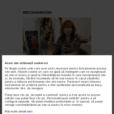
RECOMANDĂRI
FASHION
Acest site utilizează cookie-uri
Ellis – O modă pentru o viață
Pe lângă cookie-urile care sunt strict necesare pentru funcționarea acestui
site web, folosim cookie-uri care ne ajută să înțelegem cum se navighează
pe site-ul nostru și ajută la îmbunătățirea modului în care funcționează site-
ul, de exemplu, făcând rezultatele să fie mai exacte în cazul căutărilor,
pentru a măsura performanța site-ului nostru. Partenerii noștri folosesc
instrumente de urmărire pentru a oferi publicitate personalizată pe baza
obiceiurilor dvs. de navigare.
Puteți face clic pe „Acceptă si continuă” pentru a fi de acord cu aceste
utilizări sau puteți face clic pe „Personalizează setările” pentru a vă
configura opțiunile. Vă puteți modifica preferințele și, în special, vă puteți
retrage consimțământul pe site-ul nostru în orice moment.
Mai multe detalii
aici
.