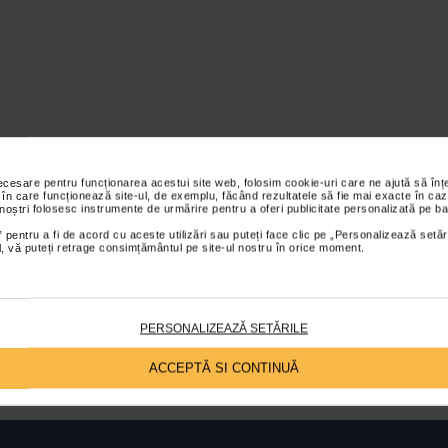
necesare pentru funcționarea acestui site web, folosim cookie-uri care ne ajută să î
 în care funcționează site-ul, de exemplu, făcând rezultatele să fie mai exacte în caz
 noștri folosesc instrumente de urmărire pentru a oferi publicitate personalizată pe ba
 pentru a fi de acord cu aceste utilizări sau puteți face clic pe „Personalizează setăr
ial, vă puteți retrage consimțământul pe site-ul nostru în orice moment.
PERSONALIZEAZĂ SETĂRILE
ACCEPTĂ SI CONTINUĂ