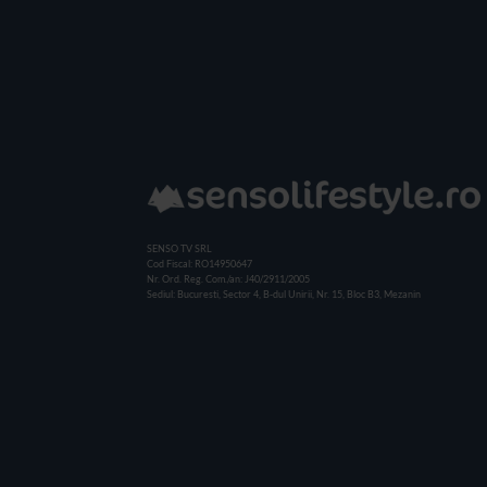
SENSO TV SRL
Cod Fiscal: RO14950647
Nr. Ord. Reg. Com./an: J40/2911/2005
Sediul: Bucuresti, Sector 4, B-dul Unirii, Nr. 15, Bloc B3, Mezanin