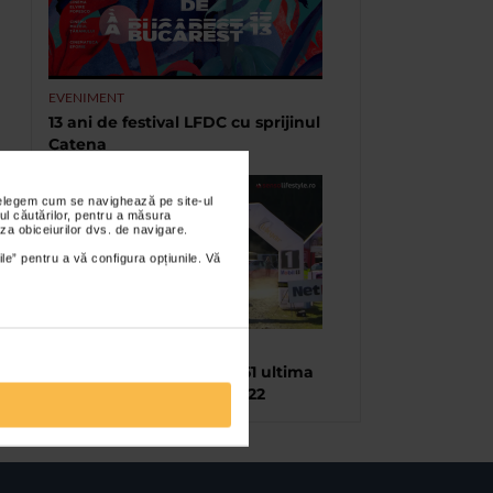
EVENIMENT
13 ani de festival LFDC cu sprijinul
Catena
nțelegem cum se navighează pe site-ul
ul căutărilor, pentru a măsura
za obiceiurilor dvs. de navigare.
ile” pentru a vă configura opțiunile. Vă
TIMP LIBER
Raliul Brașovului, ediția 51 ultima
etapă a C.N.de Raliuri 2022