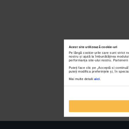
Acest site utilizează cookie-uri
Pe lângă cookie-urile care sunt strict 
nostru și ajută la îmbunătățirea modului
performanța site-ului nostru. Partenerii
Puteți face clic pe „Acceptă si continuă”
puteți modifica preferințele și, în spec
Mai multe detalii
aici
.