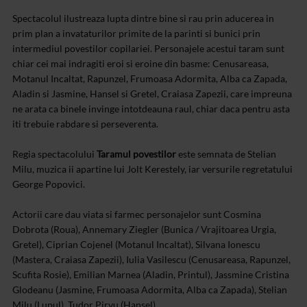
Spectacolul ilustreaza lupta dintre bine si rau prin aducerea in
prim plan a invataturilor primite de la parinti si bunici prin
intermediul povestilor copilariei. Personajele acestui taram sunt
chiar cei mai indragiti eroi si eroine din basme: Cenusareasa,
Motanul Incaltat, Rapunzel, Frumoasa Adormita, Alba ca Zapada,
Aladin si Jasmine, Hansel si Gretel, Craiasa Zapezii, care impreuna
ne arata ca binele invinge intotdeauna raul, chiar daca pentru asta
iti trebuie rabdare si perseverenta.
Regia spectacolului
Taramul povestilor
este semnata de Stelian
Milu, muzica ii apartine lui Jolt Kerestely, iar versurile regretatului
George Popovici.
Actorii care dau viata si farmec personajelor sunt Cosmina
Dobrota (Roua), Annemary Ziegler (Bunica / Vrajitoarea Urgia,
Gretel), Ciprian Cojenel (Motanul Incaltat), Silvana Ionescu
(Mastera, Craiasa Zapezii), Iulia Vasilescu (Cenusareasa, Rapunzel,
Scufita Rosie), Emilian Marnea (Aladin, Printul), Jassmine Cristina
Glodeanu (Jasmine, Frumoasa Adormita, Alba ca Zapada), Stelian
Milu (Lupul), Tudor Pirvu (Hansel).