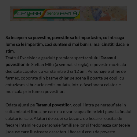
Sa incepem sa povestim, povestile sa le impartasim, cu intreaga
lume sa le impartim, caci suntem si mai buni si mai cinstiti daca le
stim.
Teatrul Excelsior a gazduit premiera spectacolului
Taramul
povestilor
de Stelian Milu (a semnat si regia), o poveste muzicala
dedicata copiilor cu varsta intre 3 si 12 ani. Personajele pline de
farmec, coborate din basme chiar pe scena ii poarta pe copii cu
entuziasm si bucurie nedisimulata, intr-o fascinnata calatorie
muzicala prin lumea povestilor.
Odata ajunsi pe
Taramul povestilor
, copiii intra pe nerasuflate in
suita micutei Roua, pe care nu o vor scapa din priviri pana la finalul
calatoriei sale. Alaturi de ea, ei se bucura de fiecare reusita, de
fiecare intalnire cu personaje familiare lor si fredoneaza cantecele
jucause care ilustreaza caracterul fiecarui erou de poveste.