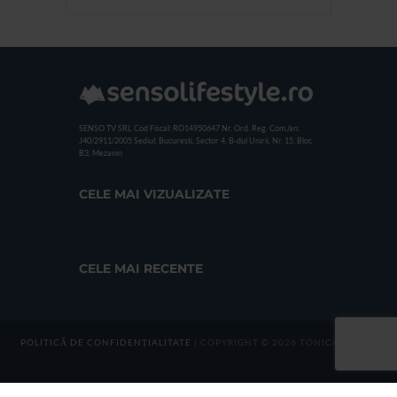
SENSO TV SRL
Cod Fiscal: RO14950647
Nr. Ord. Reg. Com./an:
J40/2911/2005
Sediul: Bucuresti, Sector 4, B-dul Unirii, Nr. 15, Bloc
B3, Mezanin
CELE MAI VIZUALIZATE
CELE MAI RECENTE
POLITICĂ DE CONFIDENȚIALITATE
| COPYRIGHT © 2026 TONICA GROUP