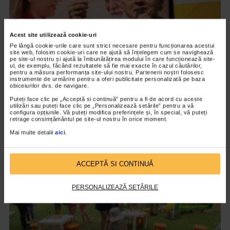
Acest site utilizează cookie-uri
Pe lângă cookie-urile care sunt strict necesare pentru funcționarea acestui
site web, folosim cookie-uri care ne ajută să înțelegem cum se navighează
pe site-ul nostru și ajută la îmbunătățirea modului în care funcționează site-
ul, de exemplu, făcând rezultatele să fie mai exacte în cazul căutărilor,
pentru a măsura performanța site-ului nostru. Partenerii noștri folosesc
instrumente de urmărire pentru a oferi publicitate personalizată pe baza
obiceiurilor dvs. de navigare.
EVENIMENT
Puteți face clic pe „Acceptă si continuă” pentru a fi de acord cu aceste
utilizări sau puteți face clic pe „Personalizează setările” pentru a vă
Octavian Ursulescu, invitatul de onoare al
configura opțiunile. Vă puteți modifica preferințele și, în special, vă puteți
retrage consimțământul pe site-ul nostru în orice moment.
Galei ”Seniori de Colecție”, ediția X
Mai multe detalii
aici
.
2.189 vizualizari
ACCEPTĂ SI CONTINUĂ
VIDEO
PERSONALIZEAZĂ SETĂRILE