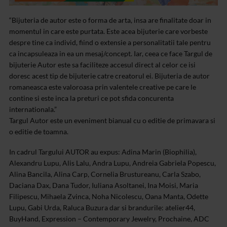
“Bijuteria de autor este o forma de arta, insa are finalitate doar in
momentul in care este purtata. Este acea bijuterie care vorbeste
despre tine ca individ, fiind o extensie a personalitatii tale pentru
ca incapsuleaza in ea un mesaj/concept. Iar, ceea ce face Targul de
bijuterie Autor este sa faciliteze accesul direct al celor ce isi
doresc acest tip de bijuterie catre creatorul ei. Bijuteria de autor
romaneasca este valoroasa prin valentele creative pe care le
contine si este inca la preturi ce pot sfida concurenta
internationala.”
Targul Autor este un eveniment bianual cu o editie de primavara si
o editie de toamna.
In cadrul Targului AUTOR au expus: Adina Marin (Biophilia),
Alexandru Lupu, Alis Lalu, Andra Lupu, Andreia Gabriela Popescu,
Alina Bancila, Alina Carp, Cornelia Brustureanu, Carla Szabo,
Daciana Dax, Dana Tudor, Iuliana Asoltanei, Ina Moisi, Maria
Filipescu, Mihaela Zvinca, Noha Nicolescu, Oana Manta, Odette
Lupu, Gabi Urda, Raluca Buzura dar si brandurile: atelier44,
BuyHand, Expression – Contemporary Jewelry, Prochaine, ADC