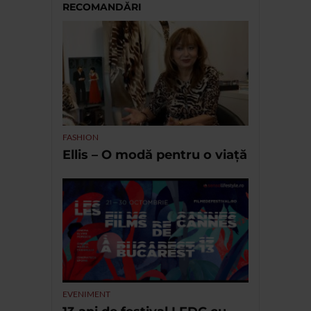
RECOMANDĂRI
FASHION
Ellis – O modă pentru o viață
EVENIMENT