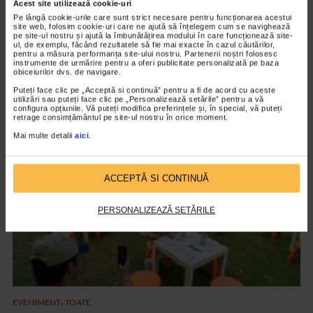
Acest site utilizează cookie-uri
Pe lângă cookie-urile care sunt strict necesare pentru funcționarea acestui
site web, folosim cookie-uri care ne ajută să înțelegem cum se navighează
pe site-ul nostru și ajută la îmbunătățirea modului în care funcționează site-
ul, de exemplu, făcând rezultatele să fie mai exacte în cazul căutărilor,
EVENIMENT
pentru a măsura performanța site-ului nostru. Partenerii noștri folosesc
Octavian Ursulescu, invitatul de onoare al
instrumente de urmărire pentru a oferi publicitate personalizată pe baza
obiceiurilor dvs. de navigare.
Galei ”Seniori de Colecție”, ediția X
Puteți face clic pe „Acceptă si continuă” pentru a fi de acord cu aceste
utilizări sau puteți face clic pe „Personalizează setările” pentru a vă
2.191 vizualizari
configura opțiunile. Vă puteți modifica preferințele și, în special, vă puteți
retrage consimțământul pe site-ul nostru în orice moment.
Mai multe detalii
aici
.
VIDEO
ACCEPTĂ SI CONTINUĂ
PERSONALIZEAZĂ SETĂRILE
,
EVENIMENT
TOATE