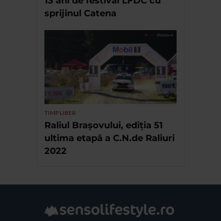
13 ani de festival LFDC cu
sprijinul Catena
TIMP LIBER
Raliul Brașovului, ediția 51
ultima etapă a C.N.de Raliuri
2022