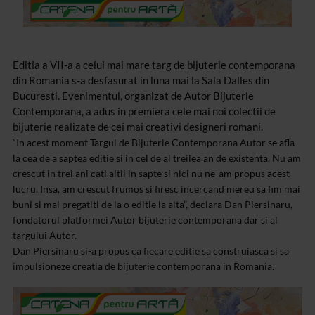
Editia a VII-a a celui mai mare targ de bijuterie contemporana
din Romania s-a desfasurat in luna mai la Sala Dalles din
Bucuresti. Evenimentul, organizat de Autor Bijuterie
Contemporana, a adus in premiera cele mai noi colectii de
bijuterie realizate de cei mai creativi designeri romani.
“In acest moment Targul de Bijuterie Contemporana Autor se afla
la cea de a saptea editie si in cel de al treilea an de existenta. Nu am
crescut in trei ani cati altii in sapte si nici nu ne-am propus acest
lucru. Insa, am crescut frumos si firesc incercand mereu sa fim mai
buni si mai pregatiti de la o editie la alta”, declara Dan Piersinaru,
fondatorul platformei Autor bijuterie contemporana dar si al
targului Autor.
Dan Piersinaru si-a propus ca fiecare editie sa construiasca si sa
impulsioneze creatia de bijuterie contemporana in Romania.