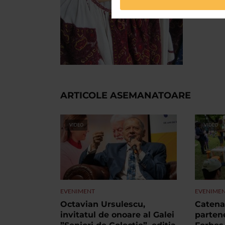
ARTICOLE ASEMANATOARE
VIDEO
VIDEO
EVENIMENT
EVENIME
Octavian Ursulescu,
Catena 
invitatul de onoare al Galei
partene