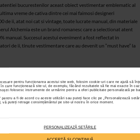
 atentiei bucurestenilor aceast obiect vestimentar emblematic al
ultima vreme de cativa dintre cei mai faimosi designeri
0 de ii, atat noi cat si vintage, toate lucrate manual, din materiale
enerul Alchemia este un brand romanesc care a selectionat atent
0% manual. Succesul acestui eveniment a fost reflectat in
tori de ii, tinute vestimentare care au devenit un “must have” la
necesare pentru funcționarea acestui site web, folosim cookie-uri care ne ajută să î
 în care funcționează site-ul, de exemplu, făcând rezultatele să fie mai exacte în caz
 noștri folosesc instrumente de urmărire pentru a oferi publicitate personalizată pe ba
 pentru a fi de acord cu aceste utilizări sau puteți face clic pe „Personalizează setăr
ial, vă puteți retrage consimțământul pe site-ul nostru în orice moment.
PERSONALIZEAZĂ SETĂRILE
ACCEPTĂ SI CONTINUĂ