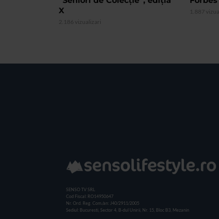
”Seniori de Colecție”, ediția
Forbes
X
1.887 vizua
2.186 vizualizari
SENSO TV SRL
Cod Fiscal: RO14950647
Nr. Ord. Reg. Com./an: J40/2911/2005
Sediul: Bucuresti, Sector 4, B-dul Unirii, Nr. 15, Bloc B3, Mezanin