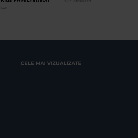
 Kids FAMILYathlon
1.653 vizualizari
lizari
CELE MAI VIZUALIZATE