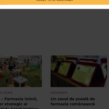
VIDEO
,
NT
TOATE
EVENIMENT
– Farmacia inimii,
Un secol de școală de
r strategic al
farmacie românească