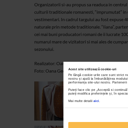
Organizatorii si-au propus sa readuca in centrul
culturii traditionale romanesti, “imprumutat” in 
vestimentari. In cadrul targului au fost expuse 40
naturale prin metode traditionale. “Iiana”, part
cei mai buni producatori romani de ii lucrate 10
numarul mare de vizitatori si mai ales de cumpara
sezonului.
Realizator: Oana Georgescu
Acest site utilizează cookie-uri
Foto: Oana Georgescu
Pe lângă cookie-urile care sunt strict 
nostru și ajută la îmbunătățirea modului
performanța site-ului nostru. Partenerii
Puteți face clic pe „Acceptă si continuă”
puteți modifica preferințele și, în spec
Mai multe detalii
aici
.