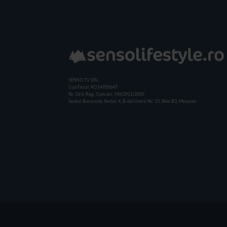
SENSO TV SRL
Cod Fiscal: RO14950647
Nr. Ord. Reg. Com./an: J40/2911/2005
Sediul: Bucuresti, Sector 4, B-dul Unirii, Nr. 15, Bloc B3, Mezanin