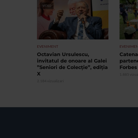
VIDEO
VIDEO
EVENIMENT
EVENIME
Octavian Ursulescu,
Catena 
invitatul de onoare al Galei
partene
”Seniori de Colecție”, ediția
Forbes
X
1.885 vizua
2.184 vizualizari