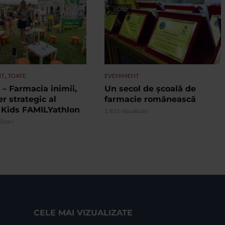
VIDEO
,
NT
TOATE
EVENIMENT
– Farmacia inimii,
Un secol de școală de
r strategic al
farmacie românească
 Kids FAMILYathlon
1.651 vizualizari
lizari
CELE MAI VIZUALIZATE