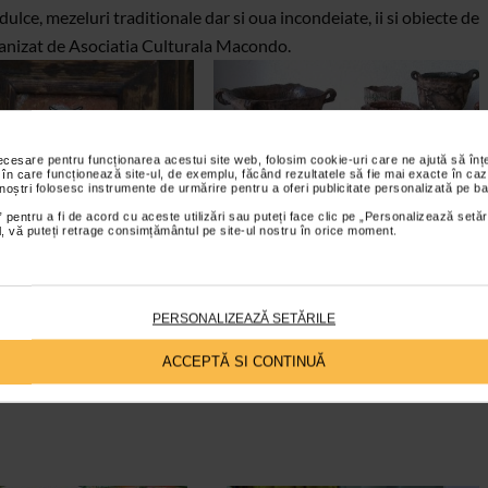
dulce, mezeluri traditionale dar si oua incondeiate, ii si obiecte de
ganizat de Asociatia Culturala Macondo.
necesare pentru funcționarea acestui site web, folosim cookie-uri care ne ajută să î
 în care funcționează site-ul, de exemplu, făcând rezultatele să fie mai exacte în caz
 noștri folosesc instrumente de urmărire pentru a oferi publicitate personalizată pe ba
 pentru a fi de acord cu aceste utilizări sau puteți face clic pe „Personalizează setăr
ial, vă puteți retrage consimțământul pe site-ul nostru în orice moment.
PERSONALIZEAZĂ SETĂRILE
ACCEPTĂ SI CONTINUĂ