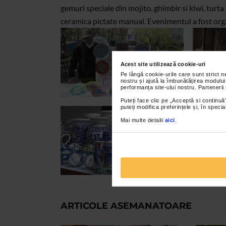
gemuri speciale din mojito, ghimbir si kiwi, turta 
ceramica pictate manual. Evenimentul a fost or
Acest site utilizează cookie-uri
Pe lângă cookie-urile care sunt strict 
nostru și ajută la îmbunătățirea modului
performanța site-ului nostru. Partenerii
Puteți face clic pe „Acceptă si continuă”
puteți modifica preferințele și, în spec
Mai multe detalii
aici
.
ARTICOLE ASEMANATOARE