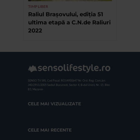
TIMP LIBER
Raliul Brașovului, ediția 51
ultima etapă a C.N.de Raliuri
2022
SENSO TV SRL
Cod Fiscal: RO14950647
Nr. Ord. Reg. Com./an:
J40/2911/2005
Sediul: Bucuresti, Sector 4, B-dul Unirii, Nr. 15, Bloc
B3, Mezanin
CELE MAI VIZUALIZATE
CELE MAI RECENTE