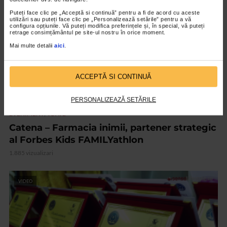
Puteți face clic pe „Acceptă si continuă” pentru a fi de acord cu aceste
utilizări sau puteți face clic pe „Personalizează setările” pentru a vă
configura opțiunile. Vă puteți modifica preferințele și, în special, vă puteți
retrage consimțământul pe site-ul nostru în orice moment.
Mai multe detalii
aici
.
ACCEPTĂ SI CONTINUĂ
PERSONALIZEAZĂ SETĂRILE
,
EVENIMENT
TOATE
Catena – Farmacia inimii, partener strategic
al Forbes Kids FAMILYathlon
1.885 vizualizari
VIDEO