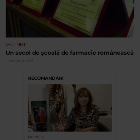
EVENIMENT
Un secol de școală de farmacie românească
1.651 vizualizari
RECOMANDĂRI
FASHION