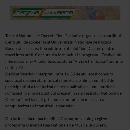
Teatrul National de Opereta “Ion Dacian” a organizat, cu sprijinul
Centrului de Excelenta al Universitatii Nationale de Muzica
Bucuresti, cea de-a III-a editie a Trofeului “Ion Dacian” pentru
tineri interpreti. Concursul a fost inclus in programul Festivalului
International al Artelor Spectacolului “Viata e frumoasa!”, ajuns la
editia a IV-a.
Dedicat tinerilor interpreti intre 16-35 de ani, acest concurs-
spectacol de opereta, musical si muzica de film a reunit 38 de
participanti si a fost jurizat de personalitati ale lumii muzicale
romanesti, dar si de publicul prezent in sala Teatrului National de
Opereta “Ion Dacian”, prin note rezultate din masurarea
computerizata a intensitatii aplauzelor.
Din juriu au facut parte: Mihai Cosma, muzicolog, regizor,
profesor la Universitatea Nationala de Muzica Bucuresti,