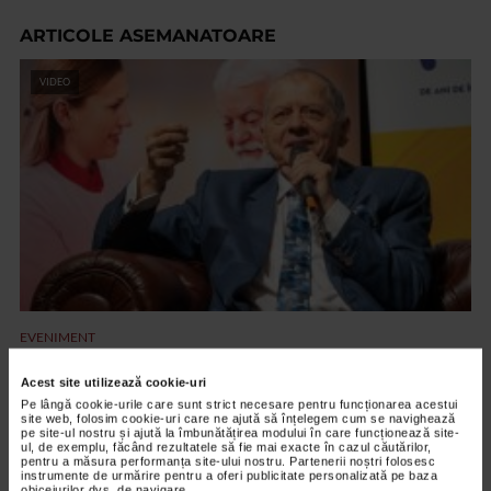
ARTICOLE ASEMANATOARE
VIDEO
EVENIMENT
Octavian Ursulescu, invitatul de onoare al
Acest site utilizează cookie-uri
Galei ”Seniori de Colecție”, ediția X
Pe lângă cookie-urile care sunt strict necesare pentru funcționarea acestui
site web, folosim cookie-uri care ne ajută să înțelegem cum se navighează
2.184 vizualizari
pe site-ul nostru și ajută la îmbunătățirea modului în care funcționează site-
ul, de exemplu, făcând rezultatele să fie mai exacte în cazul căutărilor,
pentru a măsura performanța site-ului nostru. Partenerii noștri folosesc
instrumente de urmărire pentru a oferi publicitate personalizată pe baza
VIDEO
obiceiurilor dvs. de navigare.