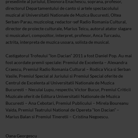
presedinte al juriului, Eleonora Enachescu, soprana, profesor,
directorul Departamentului de canto si artele spectacolului
muzical al Universitatii Nationale de Muzica Bucuresti, Oltea
Serban-Parau, muzicolog, redactor-sef Radio Romania Cultural,
director de proiecte culturale, Marius Teicu, autorul atator slagare
si musicaluri, compozitor, interpret, profesor, Anca Turcasiu,
actrita, interpreta de muzica usoara, solista de musical.
Castigatorul Trofeului “Ion Dacian” 2011 a fost Daniel Pop. Au mai
fost acordate premii speciale: Premiul de Excelenta – Alexandra
Craescu, Premiul Radio Romania Cultural – Rodica Vica si Serban
Vasile, Premiul Special al Juriului si Premiul Special oferite de
Centrul de Excelenta al Universitatii Nationale de Muzica
Bucuresti – Neculai Lupu, respectiv, Victor Bucur, Premiul Criticii
Muzicale oferit de Editura Universitatii Nationale de Muzica
Bucuresti – Ana Cebotari, Premiul Publicului – Mirela Boureanu
Vaida, Premiul Teatrului National de Opereta “Ion Dacian” –
Marius Balan si Premiul Tineretii – Cristina Negoescu.
Oana Georgescu