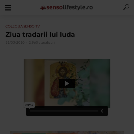
COLECŢIA SENSO TV
Ziua tradarii lui Iuda
31/03/2010
2.960 vizualizari