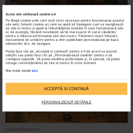
Acest site utilizează cookie-uri
Pe lângă cookie-urile care sunt strict necesare pentru funcționarea acestui
site web, folosim cookie-uri care ne ajută să înțelegem cum se navighează
COLECŢIA SENSO TV
pe site-ul nostru și ajută la îmbunătățirea modului în care funcționează site-
ul, de exemplu, făcând rezultatele să fie mai exacte în cazul căutărilor,
Joia Mare
pentru a măsura performanța site-ului nostru. Partenerii noștri folosesc
instrumente de urmărire pentru a oferi publicitate personalizată pe baza
obiceiurilor dvs. de navigare.
34.673 vizualizari
Puteți face clic pe „Acceptă si continuă” pentru a fi de acord cu aceste
utilizări sau puteți face clic pe „Personalizează setările” pentru a vă
configura opțiunile. Vă puteți modifica preferințele și, în special, vă puteți
VIDEO
retrage consimțământul pe site-ul nostru în orice moment.
Mai multe detalii
aici
.
ACCEPTĂ SI CONTINUĂ
PERSONALIZEAZĂ SETĂRILE
COLECŢIA SENSO TV