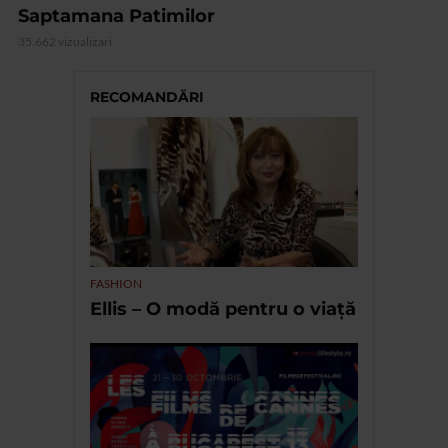
Saptamana Patimilor
35.662 vizualizari
RECOMANDĂRI
FASHION
Ellis – O modă pentru o viață