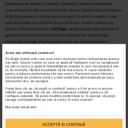
ingenioase de tesaturi si texturi opulente, volume sculpturale
supradimensionate si deconstructii atipice. Sandra Galan propune
si de data aceasta o intoarcere la origini, la valorile noastre cele
mai personale, la traditiile care ne definesc. Astfel, colectia sa
unicat, intitulata simbolic
Heritage
, se bazeaza pe reintegrarea si
adaptarea la moda contemporana a tesaturilor traditionale
romanesti vintage. Amplasandu-le intr-un context modern,
creatoarea dovedeste ca aceste tesaturi manuale, obiecte de arta in
Acest site utilizează cookie-uri
sine, nu au varsta si nici corespondent pe glob.
Aceste comori
Pe lângă cookie-urile care sunt strict necesare pentru funcționarea acestui
brodate manual cu fir de aur si argint la sfarsitul secolului XIX sunt
site web, folosim cookie-uri care ne ajută să înțelegem cum se navighează
evidentiate de siluete feminine compuse din volumetrii fluide si
pe site-ul nostru și ajută la îmbunătățirea modului în care funcționează site-
ul, de exemplu, făcând rezultatele să fie mai exacte în cazul căutărilor,
drapaje misterioase
– a tinut ea sa puncteze atractivitatea unei
pentru a măsura performanța site-ului nostru. Partenerii noștri folosesc
instrumente de urmărire pentru a oferi publicitate personalizată pe baza
colectii cu adevarat unice.
obiceiurilor dvs. de navigare.
Acest material va este oferit de
Catena.
Puteți face clic pe „Acceptă si continuă” pentru a fi de acord cu aceste
Realizator:
Oana Georgescu
utilizări sau puteți face clic pe „Personalizează setările” pentru a vă
configura opțiunile. Vă puteți modifica preferințele și, în special, vă puteți
retrage consimțământul pe site-ul nostru în orice moment.
Mai multe detalii
aici
.
ACCEPTĂ SI CONTINUĂ