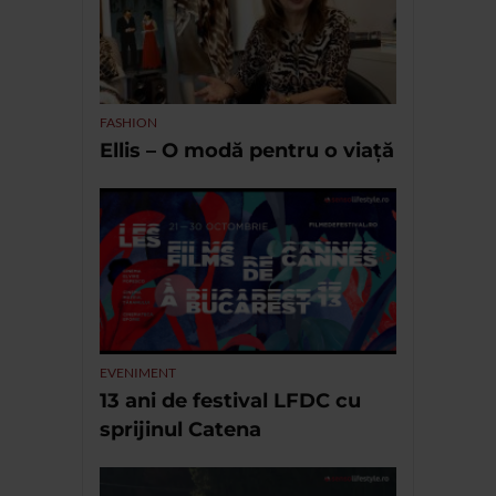
FASHION
Ellis – O modă pentru o viață
EVENIMENT
13 ani de festival LFDC cu
sprijinul Catena