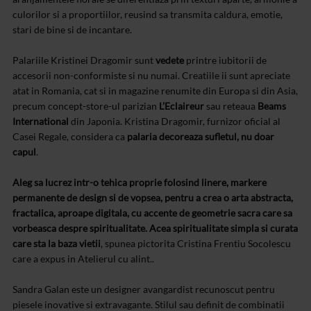
culorilor si a proportiilor, reusind sa transmita caldura, emotie,
stari de bine si de incantare.
Palariile Kristinei Dragomir sunt
vedete
printre iubitorii de
accesorii non-conformiste si nu numai. Creatiile ii sunt apreciate
atat in Romania, cat si in magazine renumite din Europa si din Asia,
precum concept-store-ul parizian
L’Eclaireur
sau reteaua
Beams
International
din Japonia. Kristina Dragomir, furnizor oficial al
Casei Regale, considera ca
palaria decoreaza sufletul, nu doar
capul
.
Aleg sa lucrez intr-o tehica proprie folosind linere, markere
permanente de design si de vopsea, pentru a crea o arta abstracta,
fractalica, aproape digitala, cu accente de geometrie sacra care sa
vorbeasca despre spiritualitate. Acea spiritualitate simpla si curata
care sta la baza vietii
, spunea pictorita Cristina Frentiu Socolescu
care a expus in Atelierul cu alint..
Sandra Galan este un designer avangardist recunoscut pentru
piesele inovative si extravagante. Stilul sau definit de combinatii