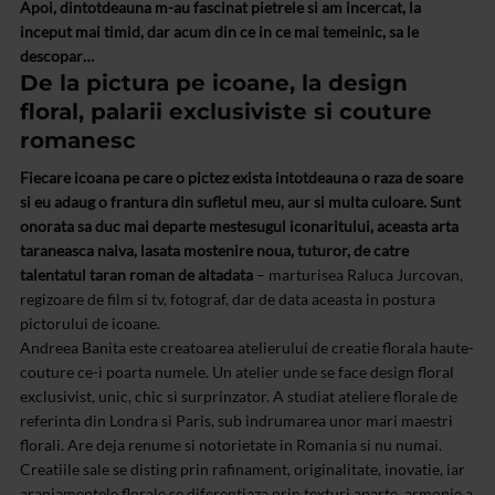
Apoi, dintotdeauna m-au fascinat pietrele si am incercat, la
inceput mai timid, dar acum din ce in ce mai temeinic, sa le
descopar…
De la pictura pe icoane, la design
floral, palarii exclusiviste si couture
romanesc
Fiecare icoana pe care o pictez exista intotdeauna o raza de soare
si eu adaug o frantura din sufletul meu, aur si multa culoare. Sunt
onorata sa duc mai departe mestesugul iconaritului, aceasta arta
taraneasca naiva, lasata mostenire noua, tuturor, de catre
talentatul taran roman de altadata
– marturisea Raluca Jurcovan,
regizoare de film si tv, fotograf, dar de data aceasta in postura
pictorului de icoane.
Andreea Banita este creatoarea atelierului de creatie florala haute-
couture ce-i poarta numele. Un atelier unde se face design floral
exclusivist, unic, chic si surprinzator. A studiat ateliere florale de
referinta din Londra si Paris, sub indrumarea unor mari maestri
florali. Are deja renume si notorietate in Romania si nu numai.
Creatiile sale se disting prin rafinament, originalitate, inovatie, iar
aranjamentele florale se diferentiaza prin texturi aparte, armonie a