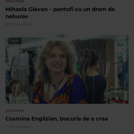
DESIGNERI
Mihaela Glavan – pantofi cu un dram de
nebunie
8.557 vizualizari
VIDEO
DESIGNERI
Cosmina Englizian, bucuria de a crea
7.191 vizualizari