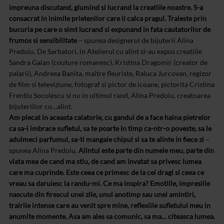
impreuna discutand, glumind si lucrand la creatiile noastre. S-a
consacrat in inimile prietenilor care ii calca pragul. Traieste prin
bucuria pe care o simt lucrand si expunand in fata cautatorilor de
frumos si sensibilitate
– spunea designerul de bijuterii Alina
Predoiu. De Sarbatori, in Atelierul cu alint si-au expus creatiile
Sandra Galan (couture romanesc), Kristina Dragomir (creator de
palarii), Andreea Banita, maitre fleuriste, Raluca Jurcovan, regizor
de film si televiziune, fotograf si pictor de icoane, pictorita Cristina
Frentiu Socolescu si nu in ultimul rand, Alina Predoiu, creatoarea
bijuteriilor cu…alint.
Am plecat in aceasta calatorie, cu gandul de a face haina pietrelor
ca sa-i imbrace sufletul, sa te poarte in timp ca-ntr-o poveste, sa le
adulmeci parfumul, sa-ti mangaie chipul si sa te alinte in fiece zi
–
spunea Alina Predoiu.
Alintul este parte din numele meu, parte din
viata mea de cand ma stiu, de cand am invatat sa privesc lumea
care ma cuprinde. Este ceea ce primesc de la cei dragi si ceea ce
vreau sa daruiesc la randu-mi. Ce ma inspira? Emotiile, impresiile
nascute din firescul unei zile, unui anotimp sau unei amintiri,
trairile intense care au venit spre mine, reflexiile sufletului meu in
anumite momente. Asa am ales sa comunic, sa ma… citeasca lumea.