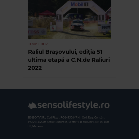
TIMP LIBER
Raliul Brașovului, ediția 51
ultima etapă a C.N.de Raliuri
2022
SENSO TV SRL
Cod Fiscal: RO14950647
Nr. Ord. Reg. Com./an:
J40/2911/2005
Sediul: Bucuresti, Sector 4, B-dul Unirii, Nr. 15, Bloc
B3, Mezanin