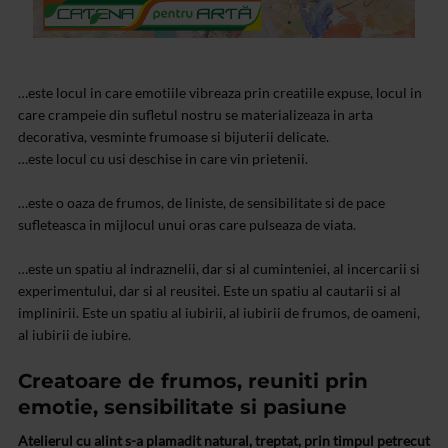
…este locul in care emotiile vibreaza prin creatiile expuse, locul in
care crampeie din sufletul nostru se materializeaza in arta
decorativa, vesminte frumoase si bijuterii delicate.
…este locul cu usi deschise in care vin prietenii.
…este o oaza de frumos, de liniste, de sensibilitate si de pace
sufleteasca in mijlocul unui oras care pulseaza de viata.
…este un spatiu al indraznelii, dar si al cuminteniei, al incercarii si
experimentului, dar si al reusitei. Este un spatiu al cautarii si al
implinirii. Este un spatiu al iubirii, al iubirii de frumos, de oameni,
al iubirii de iubire.
Creatoare de frumos, reuniti prin
emotie, sensibilitate si pasiune
Atelierul cu alint s-a plamadit natural, treptat, prin timpul petrecut