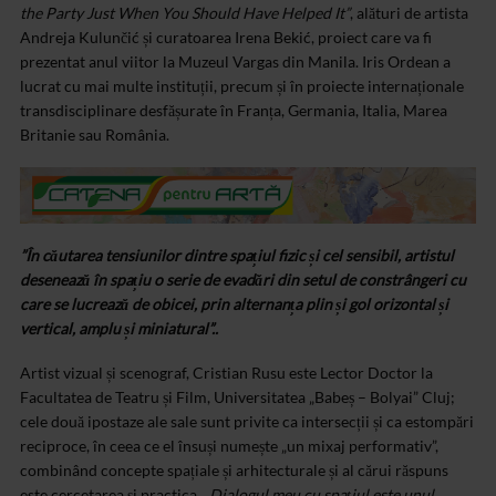
the Party Just When You Should Have Helped It”
, alături de artista
Andreja Kulunčić și curatoarea Irena Bekić, proiect care va fi
prezentat anul viitor la Muzeul Vargas din Manila. Iris Ordean a
lucrat cu mai multe instituții, precum și în proiecte internaționale
transdisciplinare desfășurate în Franța, Germania, Italia, Marea
Britanie sau România.
”În căutarea tensiunilor dintre spațiul fizic și cel sensibil, artistul
desenează în spațiu o serie de evadări din setul de constrângeri cu
care se lucrează de obicei, prin alternanța plin și gol orizontal și
vertical, amplu și miniatural”..
Artist vizual și scenograf, Cristian Rusu este Lector Doctor la
Facultatea de Teatru și Film, Universitatea „Babeș – Bolyai” Cluj;
cele două ipostaze ale sale sunt privite ca intersecții și ca estompări
reciproce, în ceea ce el însuși numește „un mixaj performativ”,
combinând concepte spațiale și arhitecturale și al cărui răspuns
este cercetarea și practica. „
Dialogul meu cu spațiul este unul