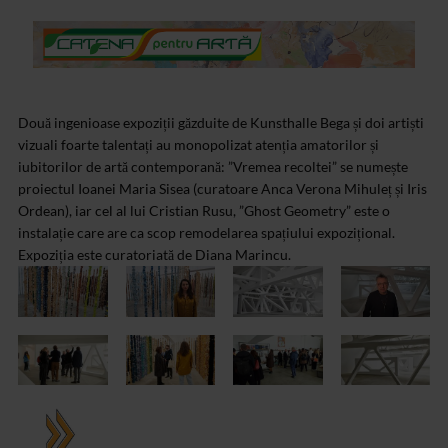
Două ingenioase expoziții găzduite de Kunsthalle Bega și doi artiști
vizuali foarte talentați au monopolizat atenția amatorilor și
iubitorilor de artă contemporană: ”Vremea recoltei” se numește
proiectul Ioanei Maria Sisea (curatoare Anca Verona Mihuleț și Iris
Ordean), iar cel al lui Cristian Rusu, ”Ghost Geometry” este o
instalație care are ca scop remodelarea spațiului expozițional.
Expoziția este curatoriată de Diana Marincu.