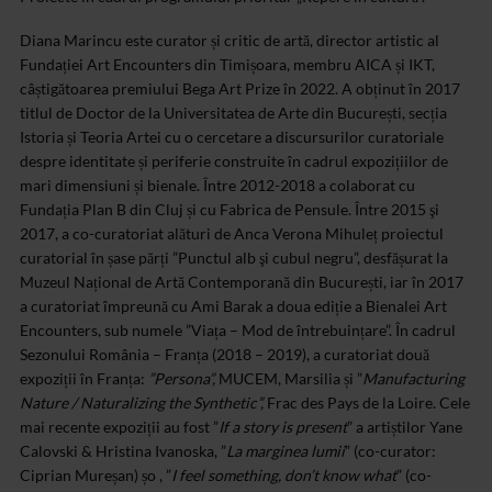
Diana Marincu este curator și critic de artă, director artistic al
Fundației Art Encounters din Timișoara, membru AICA și IKT,
câștigătoarea premiului Bega Art Prize în 2022. A obținut în 2017
titlul de Doctor de la Universitatea de Arte din București, secția
Istoria și Teoria Artei cu o cercetare a discursurilor curatoriale
despre identitate și periferie construite în cadrul expozițiilor de
mari dimensiuni și bienale. Între 2012-2018 a colaborat cu
Fundația Plan B din Cluj și cu Fabrica de Pensule. Între 2015 şi
2017, a co-curatoriat alături de Anca Verona Mihuleț proiectul
curatorial în șase părți ”Punctul alb şi cubul negru”, desfășurat la
Muzeul Național de Artă Contemporană din București, iar în 2017
a curatoriat împreună cu Ami Barak a doua ediție a Bienalei Art
Encounters, sub numele ”Viața – Mod de întrebuințare”. În cadrul
Sezonului România – Franța (2018 – 2019), a curatoriat două
expoziții în Franța:
”Persona”,
MUCEM, Marsilia și ”
Manufacturing
Nature / Naturalizing the Synthetic”,
Frac des Pays de la Loire. Cele
mai recente expoziții au fost ”
If a story is present
” a artiștilor Yane
Calovski & Hristina Ivanoska, ”
La marginea lumii
” (co-curator:
Ciprian Mureșan) șo , ”
I feel something, don’t know what
” (co-