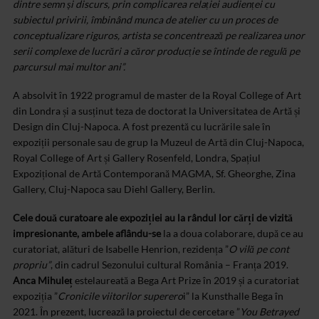
dintre semn și discurs, prin complicarea relației audienței cu
subiectul privirii, îmbinând munca de atelier cu un proces de
conceptualizare riguros, artista se concentrează pe realizarea unor
serii complexe de lucrări a căror producție se întinde de regulă pe
parcursul mai multor ani”.
A absolvit în 1922 programul de master de la Royal College of Art
din Londra și a susținut teza de doctorat la Universitatea de Artă și
Design din Cluj-Napoca. A fost prezentă cu lucrările sale în
expoziții personale sau de grup la Muzeul de Artă din Cluj-Napoca,
Royal College of Art și Gallery Rosenfeld, Londra, Spațiul
Expozițional de Artă Contemporană MAGMA, Sf. Gheorghe, Zina
Gallery, Cluj-Napoca sau Diehl Gallery, Berlin.
Cele două curatoare ale expoziției au la rândul lor cărți de vizită
impresionante, ambele aflându-se
la a doua colaborare, după ce au
curatoriat, alături de Isabelle Henrion, rezidența ”
O vilă pe cont
propriu”
, din cadrul Sezonului cultural România – Franța 2019.
Anca Mihuleț
estelaureată a Bega Art Prize în 2019 și a curatoriat
expoziția ”
Cronicile viitorilor superero
i” la Kunsthalle Bega în
2021. În prezent, lucrează la proiectul de cercetare ”
You Betrayed