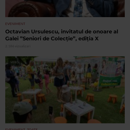
EVENIMENT
Octavian Ursulescu, invitatul de onoare al
Galei ”Seniori de Colecție”, ediția X
2.186 vizualizari
VIDEO
,
EVENIMENT
TOATE