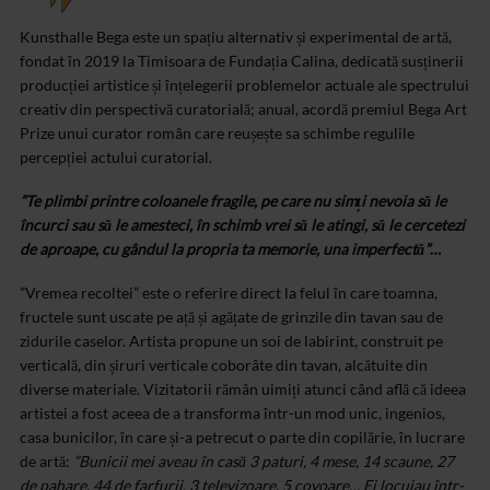
Kunsthalle Bega este un spațiu alternativ și experimental de artă,
fondat în 2019 la Timisoara de Fundația Calina, dedicată susținerii
producției artistice și înțelegerii problemelor actuale ale spectrului
creativ din perspectivă curatorială; anual, acordă premiul Bega Art
Prize unui curator român care reușește sa schimbe regulile
percepției actului curatorial.
”Te plimbi printre coloanele fragile, pe care nu simți nevoia să le
încurci sau să le amesteci, în schimb vrei să le atingi, să le cercetezi
de aproape, cu gândul la propria ta memorie, una imperfectă”
…
”Vremea recoltei” este o referire direct la felul în care toamna,
fructele sunt uscate pe ață și agățate de grinzile din tavan sau de
zidurile caselor. Artista propune un soi de labirint, construit pe
verticală, din șiruri verticale coborâte din tavan, alcătuite din
diverse materiale. Vizitatorii rămân uimiți atunci când află că ideea
artistei a fost aceea de a transforma într-un mod unic, ingenios,
casa bunicilor, în care și-a petrecut o parte din copilărie, în lucrare
de artă:
”Bunicii mei aveau în casă 3 paturi, 4 mese, 14 scaune, 27
de pahare, 44 de farfurii, 3 televizoare, 5 covoare… Ei locuiau într-