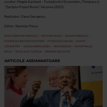
curator: Magda Kardasz) – Fundația Art Encounters, Timișoara și
”
Zachęta Project
Room”, Varșovia (2021).
Realizator: Oana Georgescu
Editor: Stanislav Pescu
ANCA VERONA MIHULEȚ
CRISTIAN RUSU
DIANA MARINCU
FUNDAȚIA ART ENCOUNTERS
FUNDAȚIA CALINA
GHOST
GEOMETRY
IOANA MARIA SISEA
IRIS ORDEAN
KUNSTHALLE
BEGA
TONICA BY CATENA
VREMEA RECOLTEI
ARTICOLE ASEMANATOARE
VIDEO