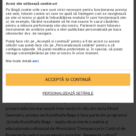
Kunsthalle Bega în 2019, cu identitatea lui arhitecturală și cu
Acest site utilizează cookie-uri
propriile noastre preconcepții sau percepții. Alternanța plin și gol,
Pe lângă cookie-urile care sunt strict necesare pentru funcționarea acestui
site web, folosim cookie-uri care ne ajută să înțelegem cum se navighează
orizontal și vertical, amplu și miniatural desenează în spațiu o serie
pe site-ul nostru și ajută la îmbunătățirea modului în care funcționează site-
ul, de exemplu, făcând rezultatele să fie mai exacte în cazul căutărilor,
de evadări din setul de constrângeri cu care se lucrează de obicei.
pentru a măsura performanța site-ului nostru. Partenerii noștri folosesc
Acest desen volumetric poate fi o hartă a libertății, a căutării
instrumente de urmărire pentru a oferi publicitate personalizată pe baza
obiceiurilor dvs. de navigare.
sublimului și, în același timp, o reordonare a unui mod de a privi
.”
Puteți face clic pe „Acceptă si continuă” pentru a fi de acord cu aceste
utilizări sau puteți face clic pe „Personalizează setările” pentru a vă
În cadrul intervenției spațiale pregătite de Cristian Rusu, expoziția
configura opțiunile. Vă puteți modifica preferințele și, în special, vă puteți
retrage consimțământul pe site-ul nostru în orice moment.
”Diferite grade de libertate” a fost instalată în ianuarie anul trecut,
implicând alți 12 artiști români (Andreea Albani, Andrei Bucovanu,
Mai multe detalii
aici
.
Ștefania Becheanu, Mircea Cantor, Ștefan Curelici, Adrian Ganea,
Sebastian Moldovan, Ciprian Mureșan, Cristian Rusu,) și străini
ACCEPTĂ SI CONTINUĂ
(Judith Fegerl – Austria, Marie-Claire Messouma Manlanbien –
Franța, Sinta Werner – Germania, Anna Zvyagintseva – Ukraina),
PERSONALIZEAZĂ SETĂRILE
care au avut misiunea de
”a reflecta asupra libertății fizice și cea
mentale, aspecte fundamentale pe care arta se bazează”.
Acest
proiect este cea mai amplă intervenție in-situ din seria Ghost
Geometry, produs de Kunsthalle Bega și face parte din programul
„Școala Kunsthalle Bega – spațiu de proiecte creative și
educaționale cofinanțat de Municipiul Timișoara prin Centrul de
Proiecte în cadrul programului prioritar „Repere în cultură”.