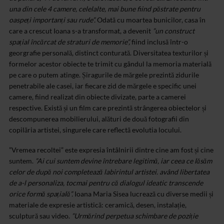
una din cele 4 camere, celelalte, mai bune fiind păstrate pentru
oaspeți importanți sau rude”.
Odată cu moartea bunicilor, casa în
care a crescut Ioana s-a transformat, a devenit
”un construct
spațial încărcat de straturi de memorie”,
fiind inclusă într-o
georgrafie personală, distinct conturată. Diversitatea texturilor și
formelor acestor obiecte te trimit cu gândul la memoria materială
pe care o putem atinge. Șiragurile de mărgele prezintă zidurile
penetrabile ale casei, iar fiecare zid de mărgele e specific unei
camere, fiind realizat din obiecte divizate, parte a camerei
respective. Există și un film care prezintă strângerea obiectelor și
descompunerea mobilierului, alături de două fotografii din
copilăria artistei, singurele care reflectă evolutia locului.
”Vremea recoltei” este expresia întâlnirii dintre cine am fost și cine
suntem.
”Ai cui suntem devine întrebare legitimă, iar ceea ce lăsăm
celor de după noi completează labirintul artistei. având libertatea
de a-l personaliza, tocmai pentru că dialogul ideatic transcende
orice formă spațială”.
Ioana Maria Sisea lucrează cu diverse medii și
materiale de expresie artistică: ceramică, desen, instalație,
sculptură sau video.
”Urmărind perpetua schimbare de poziție