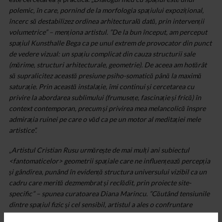
polemic, în care, pornind de la morfologia spațiului expozițional,
încerc să destabilizez ordinea arhitecturală dată, prin intervenții
volumetrice” –
menționa artistul
. ”De la bun început, am perceput
spațiul Kunsthalle Bega ca pe unul extrem de provocator din punct
de vedere vizual: un spațiu complicat din cauza structurii sale
(mărime, structuri arhitecturale, geometrie). De aceea am hotărât
să supralicitez această presiune psiho-somatică până la maximă
saturație. Prin această instalație, îmi continui și cercetarea cu
privire la abordarea sublimului (frumusețe, fascinație și frică) în
context contemporan, precum și privirea mea melancolică înspre
admirația ruinei pe care o văd ca pe un motor al meditației mele
artistice”.
„
Artistul Cristian Rusu urmărește de mai mulți ani subiectul
<fantomaticelor> geometrii spațiale care ne influențează percepția
și gândirea, punând în evidență structura universului vizibil ca un
cadru care merită dezmembrat și reclădit, prin proiecte site-
specific
”
– spunea curatoarea Diana Marincu.
”Căutând tensiunile
dintre spațiul fizic și cel sensibil, artistul a ales o
confruntare
directă cu spațiul expozițional – hala industrială unde s-a inaugurat