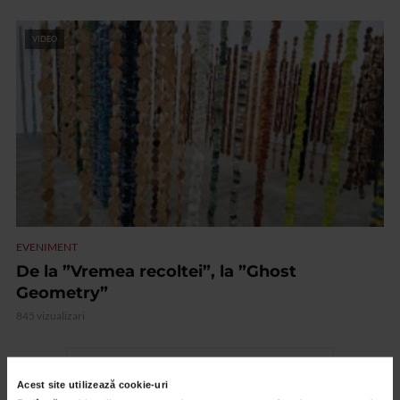
VIDEO
EVENIMENT
De la ”Vremea recoltei”, la ”Ghost
Geometry”
845 vizualizari
RECOMANDĂRI
Acest site utilizează cookie-uri