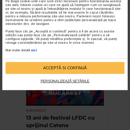
Pe lângă cookie-urile care sunt strict necesare pentru funcționarea acestui
site web, folosim cookie-uri care ne ajută să înțelegem cum se navighează
pe site-ul nostru și ajută la îmbunătățirea modului în care funcționează site-
ul, de exemplu, făcând rezultatele să fie mai exacte în cazul căutărilor,
pentru a măsura performanța site-ului nostru. Partenerii noștri folosesc
instrumente de urmărire pentru a oferi publicitate personalizată pe baza
obiceiurilor dvs. de navigare.
Puteți face clic pe „Acceptă si continuă” pentru a fi de acord cu aceste
utilizări sau puteți face clic pe „Personalizează setările” pentru a vă
configura opțiunile. Vă puteți modifica preferințele și, în special, vă puteți
retrage consimțământul pe site-ul nostru în orice moment.
FASHION
Mai multe detalii
aici
.
Ellis – O modă pentru o viață
ACCEPTĂ SI CONTINUĂ
PERSONALIZEAZĂ SETĂRILE
EVENIMENT
13 ani de festival LFDC cu
sprijinul Catena