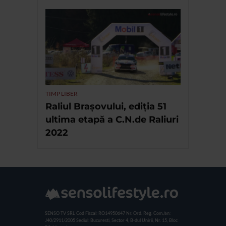
TIMP LIBER
Raliul Brașovului, ediția 51
ultima etapă a C.N.de Raliuri
2022
SENSO TV SRL
Cod Fiscal: RO14950647
Nr. Ord. Reg. Com./an:
J40/2911/2005
Sediul: Bucuresti, Sector 4, B-dul Unirii, Nr. 15, Bloc