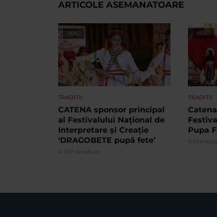
ARTICOLE ASEMANATOARE
VIDEO
VIDEO
TRADITII
TRADITII
CATENA sponsor principal
Catena
al Festivalului Național de
Festiv
Interpretare și Creație
Pupa F
‘DRAGOBETE pupă fete’
4.556 vizua
4.359 vizualizari