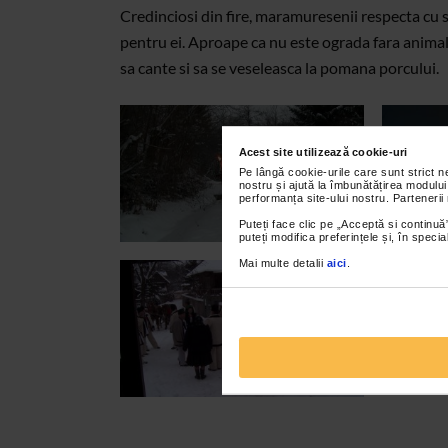
Credinciosi din fire, maramuresenii respecta cu st
pentru ei. Aproape ca nu este ograda fara animale 
sa cante si sa se veseleasca la pomana porcului.
Acest site utilizează cookie-uri
Pe lângă cookie-urile care sunt strict 
nostru și ajută la îmbunătățirea modului
performanța site-ului nostru. Partenerii
Puteți face clic pe „Acceptă si continuă”
puteți modifica preferințele și, în spec
Mai multe detalii
aici
.