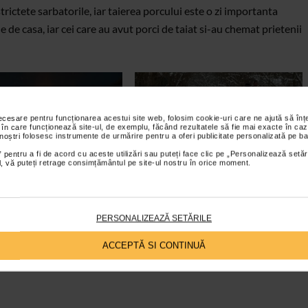
rictete sarbatorile, iar taierea porcului este o zi importanta
de casa, iar cei care au avut porci de taiat si-au chemat prietenii
necesare pentru funcționarea acestui site web, folosim cookie-uri care ne ajută să î
 în care funcționează site-ul, de exemplu, făcând rezultatele să fie mai exacte în caz
 noștri folosesc instrumente de urmărire pentru a oferi publicitate personalizată pe ba
 pentru a fi de acord cu aceste utilizări sau puteți face clic pe „Personalizează setăr
ial, vă puteți retrage consimțământul pe site-ul nostru în orice moment.
PERSONALIZEAZĂ SETĂRILE
ACCEPTĂ SI CONTINUĂ