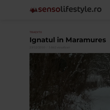
TRADITII
Ignatul in Maramures
23/12/2010
5.862 vizualizari