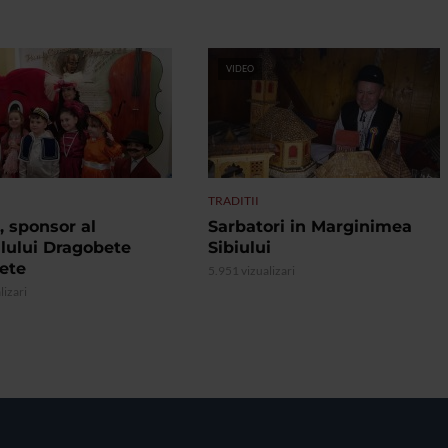
VIDEO
TRADITII
, sponsor al
Sarbatori in Marginimea
alului Dragobete
Sibiului
ete
5.951 vizualizari
lizari