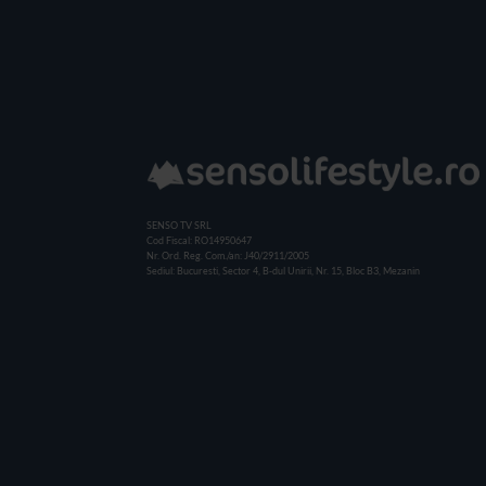
SENSO TV SRL
Cod Fiscal: RO14950647
Nr. Ord. Reg. Com./an: J40/2911/2005
Sediul: Bucuresti, Sector 4, B-dul Unirii, Nr. 15, Bloc B3, Mezanin