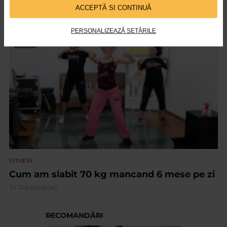
Wellfit 2010
ACCEPTĂ SI CONTINUĂ
11.495 vizualizari
PERSONALIZEAZĂ SETĂRILE
VIDEO
FITNESS
Cum am slabit 70 kg mancand 6 mese pe zi
15.336 vizualizari
RECOMANDĂRI