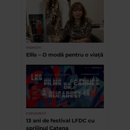
FASHION
Ellis – O modă pentru o viață
EVENIMENT
13 ani de festival LFDC cu
sprijinul Catena