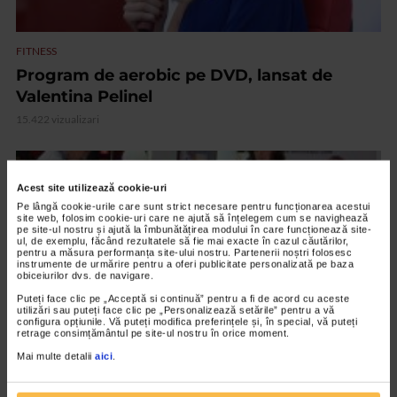
FITNESS
Program de aerobic pe DVD, lansat de
Valentina Pelinel
15.422 vizualizari
VIDEO
Acest site utilizează cookie-uri
Pe lângă cookie-urile care sunt strict necesare pentru funcționarea acestui
site web, folosim cookie-uri care ne ajută să înțelegem cum se navighează
pe site-ul nostru și ajută la îmbunătățirea modului în care funcționează site-
ul, de exemplu, făcând rezultatele să fie mai exacte în cazul căutărilor,
pentru a măsura performanța site-ului nostru. Partenerii noștri folosesc
instrumente de urmărire pentru a oferi publicitate personalizată pe baza
obiceiurilor dvs. de navigare.
Puteți face clic pe „Acceptă si continuă” pentru a fi de acord cu aceste
utilizări sau puteți face clic pe „Personalizează setările” pentru a vă
configura opțiunile. Vă puteți modifica preferințele și, în special, vă puteți
retrage consimțământul pe site-ul nostru în orice moment.
Mai multe detalii
aici
.
FITNESS