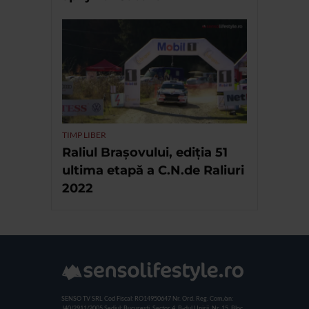
TIMP LIBER
Raliul Brașovului, ediția 51
ultima etapă a C.N.de Raliuri
2022
SENSO TV SRL
Cod Fiscal: RO14950647
Nr. Ord. Reg. Com./an:
J40/2911/2005
Sediul: Bucuresti, Sector 4, B-dul Unirii, Nr. 15, Bloc