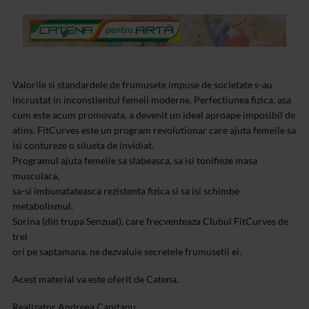
Valorile si standardele de frumusete impuse de societate s-au
incrustat in inconstientul femeii moderne. Perfectiunea fizica, asa
cum este acum promovata, a devenit un ideal aproape imposibil de
atins. FitCurves este un program revolutionar care ajuta femeile sa
isi contureze o silueta de invidiat.
Programul ajuta femeile sa slabeasca, sa isi tonifieze masa
musculara,
sa-si imbunatateasca rezistenta fizica si sa isi schimbe
metabolismul.
Sorina (din trupa Senzual), care frecventeaza Clubul FitCurves de
trei
ori pe saptamana, ne dezvaluie secretele frumusetii ei.
Acest material va este oferit de Catena.
Realizator Andreea Capitanu.