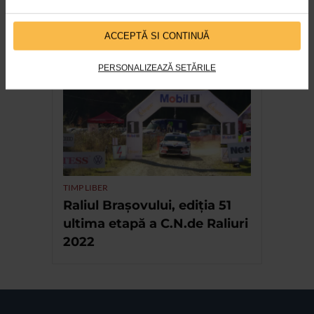
EVENIMENT
13 ani de festival LFDC cu
ACCEPTĂ SI CONTINUĂ
sprijinul Catena
PERSONALIZEAZĂ SETĂRILE
TIMP LIBER
Raliul Brașovului, ediția 51
ultima etapă a C.N.de Raliuri
2022