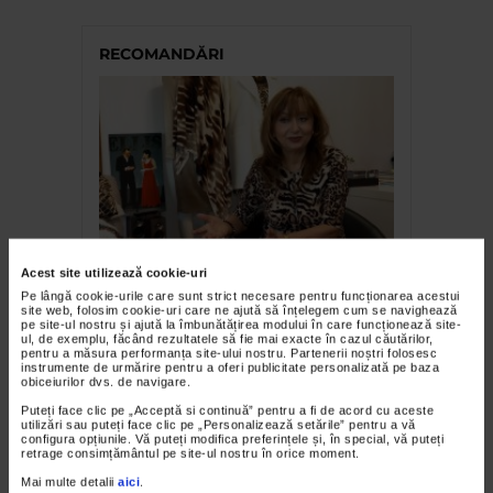
RECOMANDĂRI
FASHION
Acest site utilizează cookie-uri
Ellis – O modă pentru o viață
Pe lângă cookie-urile care sunt strict necesare pentru funcționarea acestui
site web, folosim cookie-uri care ne ajută să înțelegem cum se navighează
pe site-ul nostru și ajută la îmbunătățirea modului în care funcționează site-
ul, de exemplu, făcând rezultatele să fie mai exacte în cazul căutărilor,
pentru a măsura performanța site-ului nostru. Partenerii noștri folosesc
instrumente de urmărire pentru a oferi publicitate personalizată pe baza
obiceiurilor dvs. de navigare.
Puteți face clic pe „Acceptă si continuă” pentru a fi de acord cu aceste
utilizări sau puteți face clic pe „Personalizează setările” pentru a vă
configura opțiunile. Vă puteți modifica preferințele și, în special, vă puteți
retrage consimțământul pe site-ul nostru în orice moment.
Mai multe detalii
aici
.