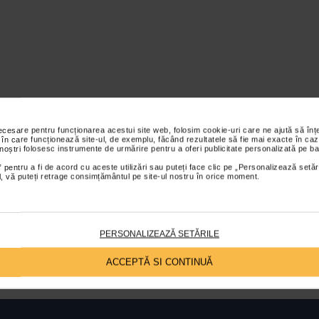
necesare pentru funcționarea acestui site web, folosim cookie-uri care ne ajută să î
 în care funcționează site-ul, de exemplu, făcând rezultatele să fie mai exacte în caz
 noștri folosesc instrumente de urmărire pentru a oferi publicitate personalizată pe ba
 pentru a fi de acord cu aceste utilizări sau puteți face clic pe „Personalizează setăr
ial, vă puteți retrage consimțământul pe site-ul nostru în orice moment.
PERSONALIZEAZĂ SETĂRILE
ACCEPTĂ SI CONTINUĂ