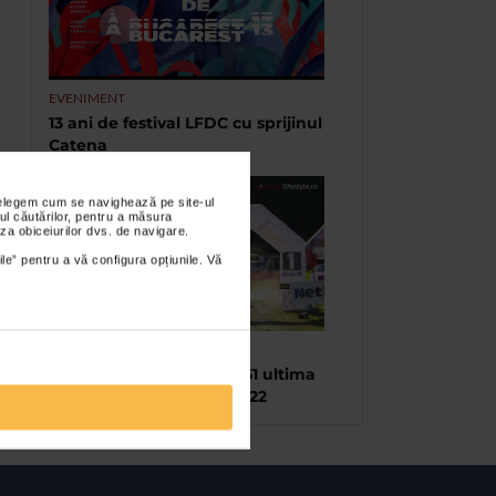
EVENIMENT
13 ani de festival LFDC cu sprijinul
Catena
nțelegem cum se navighează pe site-ul
ul căutărilor, pentru a măsura
za obiceiurilor dvs. de navigare.
ile” pentru a vă configura opțiunile. Vă
TIMP LIBER
Raliul Brașovului, ediția 51 ultima
etapă a C.N.de Raliuri 2022