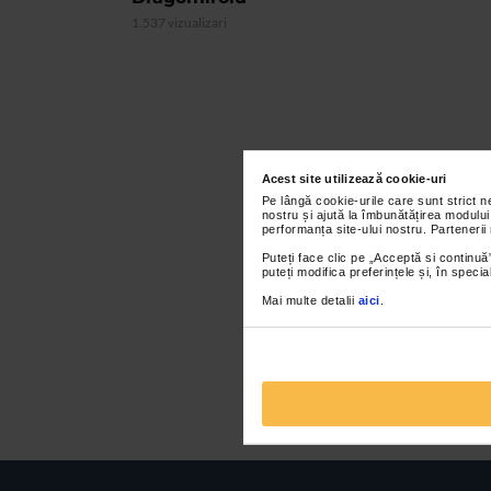
1.537 vizualizari
Acest site utilizează cookie-uri
Pe lângă cookie-urile care sunt strict 
nostru și ajută la îmbunătățirea modului
performanța site-ului nostru. Partenerii
Puteți face clic pe „Acceptă si continuă”
puteți modifica preferințele și, în spec
Mai multe detalii
aici
.