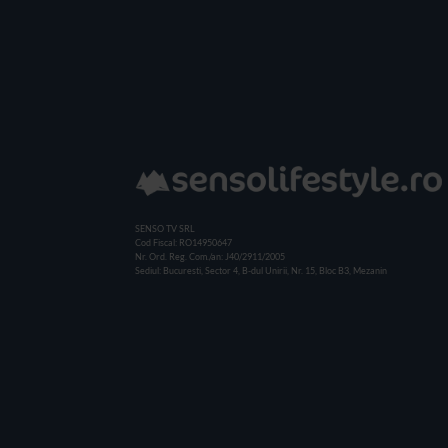
SENSO TV SRL
Cod Fiscal: RO14950647
Nr. Ord. Reg. Com./an: J40/2911/2005
Sediul: Bucuresti, Sector 4, B-dul Unirii, Nr. 15, Bloc B3, Mezanin